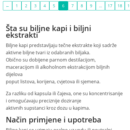
←
1
2
3
4
5
6
7
8
9
…
17
18
1
Šta su biljne kapi i biljni
ekstrakti
Biljne kapi predstavljaju tečne ekstrakte koji sadrže
aktivne biljne tvari iz odabranih biljaka.
Obično su dobijene parnom destilacijom,
maceracijom ili alkoholnom ekstrakcijom biljnih
dijelova
poput listova, korijena, cvjetova ili sjemena.
Za razliku od kapsula ili čajeva, one su koncentrisanije
i omogućavaju preciznije doziranje
aktivnih supstanci kroz dozu u kapima.
Način primjene i upotreba