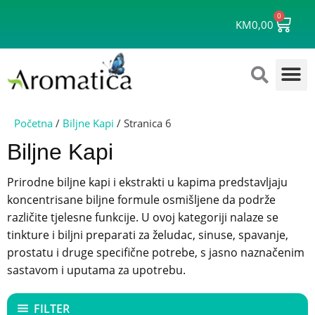
Skip
0
Cart
to
KM
0,00
content
Početna
/
Biljne Kapi
/ Stranica 6
Biljne Kapi
Prirodne biljne kapi i ekstrakti u kapima predstavljaju
koncentrisane biljne formule osmišljene da podrže
različite tjelesne funkcije. U ovoj kategoriji nalaze se
tinkture i biljni preparati za želudac, sinuse, spavanje,
prostatu i druge specifične potrebe, s jasno naznačenim
sastavom i uputama za upotrebu.
FILTER