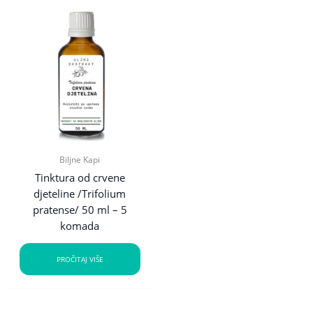
Biljne Kapi
Tinktura od crvene
djeteline /Trifolium
pratense/ 50 ml – 5
komada
PROČITAJ VIŠE