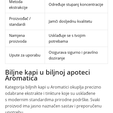
Metoda
Određuje stupanj koncentracije
ekstrakcije
Proizvođač /
Jamči dosljednu kvalitetu
standardi
Namjena
Usklađuje se s tvojim
proizvoda
potrebama
Osigurava sigurno i pravilno
Upute za uporabu
doziranje
Biljne kapi u biljnoj apoteci
Aromatica
Kategorija biljnih kapi u Aromatici okuplja precizno
odabrane ekstrakte i tinkture koje su usklađene
s modernim standardima prirodne podrške. Svaki
proizvod ima jasno naznačen sastav i preporučenu
upotrebu,