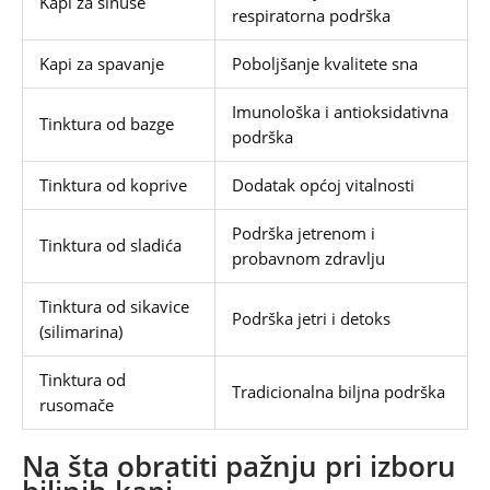
Kapi za sinuse
respiratorna podrška
Kapi za spavanje
Poboljšanje kvalitete sna
Imunološka i antioksidativna
Tinktura od bazge
podrška
Tinktura od koprive
Dodatak općoj vitalnosti
Podrška jetrenom i
Tinktura od sladića
probavnom zdravlju
Tinktura od sikavice
Podrška jetri i detoks
(silimarina)
Tinktura od
Tradicionalna biljna podrška
rusomače
Na šta obratiti pažnju pri izboru