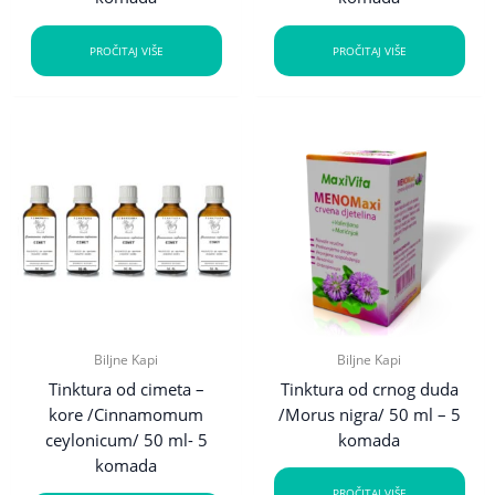
PROČITAJ VIŠE
PROČITAJ VIŠE
Biljne Kapi
Biljne Kapi
Tinktura od cimeta –
Tinktura od crnog duda
kore /Cinnamomum
/Morus nigra/ 50 ml – 5
ceylonicum/ 50 ml- 5
komada
komada
PROČITAJ VIŠE