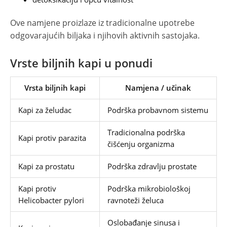
Ove namjene proizlaze iz tradicionalne upotrebe
odgovarajućih biljaka i njihovih aktivnih sastojaka.
Vrste biljnih kapi u ponudi
Vrsta biljnih kapi
Namjena / učinak
Kapi za želudac
Podrška probavnom sistemu
Tradicionalna podrška
Kapi protiv parazita
čišćenju organizma
Kapi za prostatu
Podrška zdravlju prostate
Kapi protiv
Podrška mikrobiološkoj
Helicobacter pylori
ravnoteži želuca
Oslobađanje sinusa i