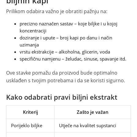
biljnih kapi
Prilikom odabira važno je obratiti pažnju na:
precizno naznačen sastav – koje biljke i u kojoj
koncentraciji
doziranje i upute – broj kapi po danu i način
uzimanja
vrstu ekstrakcije – alkoholna, glicerin, voda
specifičnu namjenu – želudac, sinuse, spavanje itd.
Ove stavke pomažu da proizvod bude optimalno
usklađen s tvojim potrebama i da se koristi sigurno.
Kako odabrati pravi biljni ekstrakt
Kriterij
Zašto je važan
Porijeklo biljke
Utječe na kvalitet supstanci