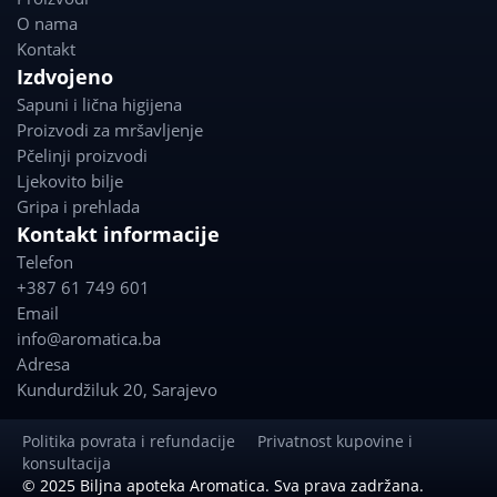
o
g
O nama
o
r
Kontakt
k
a
Izdvojeno
m
Sapuni i lična higijena
Proizvodi za mršavljenje
Pčelinji proizvodi
Ljekovito bilje
Gripa i prehlada
Kontakt informacije
Telefon
+387 61 749 601
Email
info@aromatica.ba
Adresa
Kundurdžiluk 20
,
Sarajevo
Politika povrata i refundacije
Privatnost kupovine i
konsultacija
© 2025 Biljna apoteka Aromatica. Sva prava zadržana.