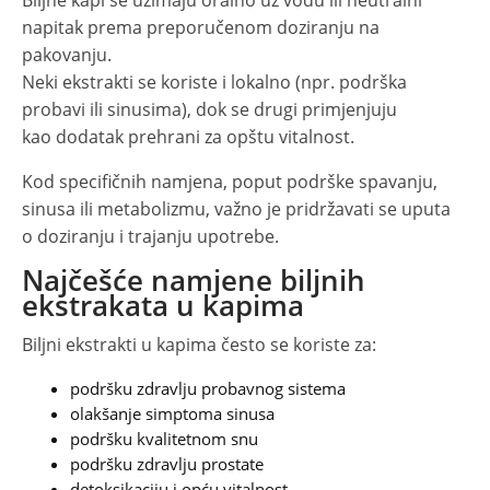
Biljne kapi se uzimaju oralno uz vodu ili neutralni
napitak prema preporučenom doziranju na
pakovanju.
Neki ekstrakti se koriste i lokalno (npr. podrška
probavi ili sinusima), dok se drugi primjenjuju
kao dodatak prehrani za opštu vitalnost.
Kod specifičnih namjena, poput podrške spavanju,
sinusa ili metabolizmu, važno je pridržavati se uputa
o doziranju i trajanju upotrebe.
Najčešće namjene biljnih
ekstrakata u kapima
Biljni ekstrakti u kapima često se koriste za:
podršku zdravlju probavnog sistema
olakšanje simptoma sinusa
podršku kvalitetnom snu
podršku zdravlju prostate
detoksikaciju i opću vitalnost