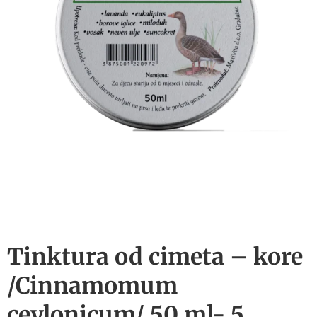
Tinktura od cimeta – kore
/Cinnamomum
ceylonicum/ 50 ml- 5