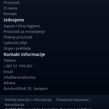
b
a
Proizvodi
o
g
O nama
o
r
Kontakt
k
a
Izdvojeno
m
Sapuni i lična higijena
Proizvodi za mršavljenje
Pčelinji proizvodi
Ljekovito bilje
Gripa i prehlada
Kontakt informacije
Telefon
+387 61 749 601
Email
info@aromatica.ba
Adresa
Kundurdžiluk 20
,
Sarajevo
Politika povrata i refundacije
Privatnost kupovine i
konsultacija