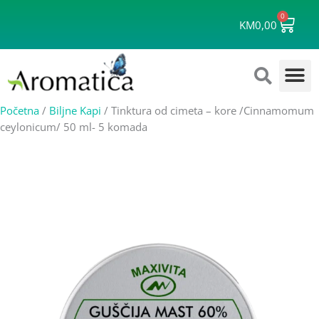
Skip
0
Cart
to
KM
0,00
content
Početna
/
Biljne Kapi
/ Tinktura od cimeta – kore /Cinnamomum
ceylonicum/ 50 ml- 5 komada