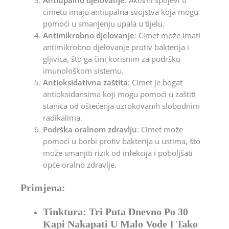
Antiupalno djelovanje
: Aktivni spojevi u
cimetu imaju antiupalna svojstva koja mogu
pomoći u smanjenju upala u tijelu.
Antimikrobno djelovanje
: Cimet može imati
antimikrobno djelovanje protiv bakterija i
gljivica, što ga čini korisnim za podršku
imunološkom sistemu.
Antioksidativna zaštita
: Cimet je bogat
antioksidansima koji mogu pomoći u zaštiti
stanica od oštećenja uzrokovanih slobodnim
radikalima.
Podrška oralnom zdravlju
: Cimet može
pomoći u borbi protiv bakterija u ustima, što
može smanjiti rizik od infekcija i poboljšati
opće oralno zdravlje.
Primjena:
Tinktura: Tri Puta Dnevno Po 30
Kapi Nakapati U Malo Vode I Tako