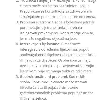
Trudnoća i dojenje
: Prekomjerna konzumacija
cimeta može biti štetna za trudnice i dojilje.
Preporučuje se konzultacija sa zdravstvenim
stručnjakom prije uzimanja tinkture od cimeta.
Problemi s jetrom
: Osobe s bolestima jetre ili
poremećajima jetrene funkcije trebaju
izbjegavati prekomjernu konzumaciju cimeta,
jer može negativno utjecati na jetru.
Interakcije s lijekovima
: Cimet može
interagirati s određenim lijekovima, poput
antikoagulanasa (lijekova za razrjeđivanje krvi)
ili lijekova za dijabetes. Osobe koje uzimaju
ove lijekove trebaju se posavjetovati sa svojim
liječnikom prije uzimanja tinkture od cimeta.
Gastrointestinalni problemi
: Kod nekih
osoba, konzumacija cimeta može izazvati
iritaciju želuca ili pojačati simptome
gastrointestinalnih problema poput gastritisa
ili čira na želucu.