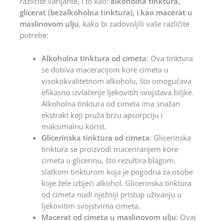
različite varijante, i to kao:
alkoholna tinktura,
glicerat (bezalkoholna tinktura), i kao macerat u
maslinovom ulju
, kako bi zadovoljili vaše različite
potrebe:
Alkoholna tinktura od cimeta
: Ova tinktura
se dobiva maceracijom kore cimeta u
visokokvalitetnom alkoholu, što omogućava
efikasno izvlačenje ljekovitih svojstava biljke.
Alkoholna tinktura od cimeta ima snažan
ekstrakt koji pruža brzu apsorpciju i
maksimalnu korist.
Glicerinska tinktura od cimeta
: Glicerinska
tinktura se proizvodi maceriranjem kore
cimeta u glicerinu, što rezultira blagom,
slatkom tinkturom koja je pogodna za osobe
koje žele izbjeći alkohol. Glicerinska tinktura
od cimeta nudi nježniji pristup uživanju u
ljekovitim svojstvima cimeta.
Macerat od cimeta u maslinovom ulju
: Ovaj