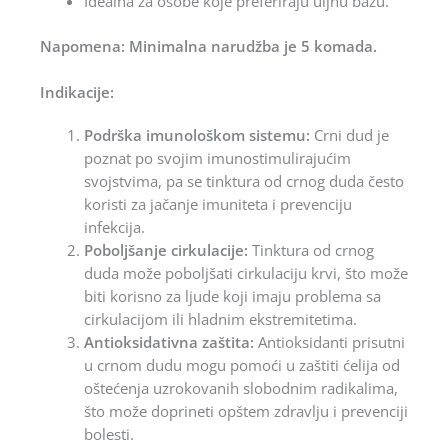
Idealna za osobe koje preferiraju uljnu bazu.
Napomena: Minimalna narudžba je 5 komada.
Indikacije:
Podrška imunološkom sistemu:
Crni dud je
poznat po svojim imunostimulirajućim
svojstvima, pa se tinktura od crnog duda često
koristi za jačanje imuniteta i prevenciju
infekcija.
Poboljšanje cirkulacije:
Tinktura od crnog
duda može poboljšati cirkulaciju krvi, što može
biti korisno za ljude koji imaju problema sa
cirkulacijom ili hladnim ekstremitetima.
Antioksidativna zaštita:
Antioksidanti prisutni
u crnom dudu mogu pomoći u zaštiti ćelija od
oštećenja uzrokovanih slobodnim radikalima,
što može doprineti opštem zdravlju i prevenciji
bolesti.