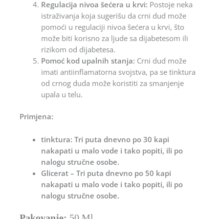
Regulacija nivoa šećera u krvi:
Postoje neka
istraživanja koja sugerišu da crni dud može
pomoći u regulaciji nivoa šećera u krvi, što
može biti korisno za ljude sa dijabetesom ili
rizikom od dijabetesa.
Pomoć kod upalnih stanja:
Crni dud može
imati antiinflamatorna svojstva, pa se tinktura
od crnog duda može koristiti za smanjenje
upala u telu.
Primjena:
tinktura: Tri puta dnevno po 30 kapi
nakapati u malo vode i tako popiti, ili po
nalogu stručne osobe.
Glicerat – Tri puta dnevno po 50 kapi
nakapati u malo vode i tako popiti, ili po
nalogu stručne osobe.
Pakovanje:
50 Ml