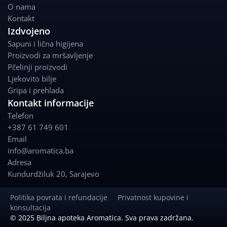
o
g
O nama
o
r
Kontakt
k
a
Izdvojeno
m
Sapuni i lična higijena
Proizvodi za mršavljenje
Pčelinji proizvodi
Ljekovito bilje
Gripa i prehlada
Kontakt informacije
Telefon
+387 61 749 601
Email
info@aromatica.ba
Adresa
Kundurdžiluk 20
,
Sarajevo
Politika povrata i refundacije
Privatnost kupovine i
konsultacija
© 2025 Biljna apoteka Aromatica. Sva prava zadržana.