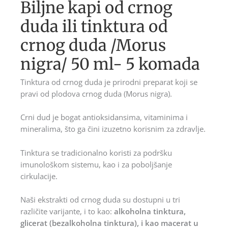
Biljne kapi od crnog
duda ili tinktura od
crnog duda /Morus
nigra/ 50 ml- 5 komada
Tinktura od crnog duda je prirodni preparat koji se
pravi od plodova crnog duda (Morus nigra).
Crni dud je bogat antioksidansima, vitaminima i
mineralima, što ga čini izuzetno korisnim za zdravlje.
Tinktura se tradicionalno koristi za podršku
imunološkom sistemu, kao i za poboljšanje
cirkulacije.
Naši ekstrakti od crnog duda su dostupni u tri
različite varijante, i to kao:
alkoholna tinktura,
glicerat (bezalkoholna tinktura), i kao macerat u