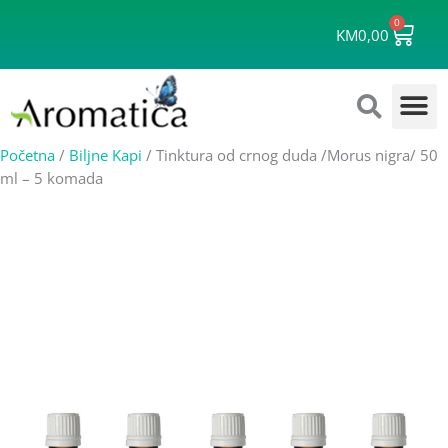
Skip
0
Cart
to
KM
0,00
content
Početna
/
Biljne Kapi
/ Tinktura od crnog duda /Morus nigra/ 50
ml – 5 komada