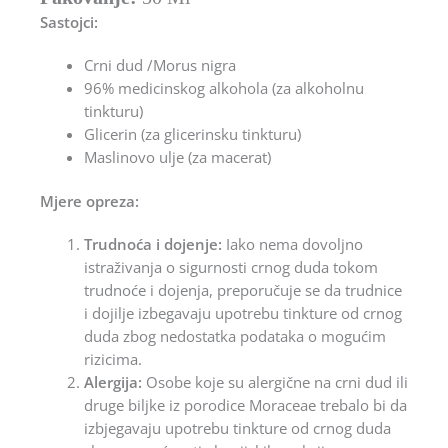
Sastojci:
Crni dud /Morus nigra
96% medicinskog alkohola (za alkoholnu
tinkturu)
Glicerin (za glicerinsku tinkturu)
Maslinovo ulje (za macerat)
Mjere opreza:
Trudnoća i dojenje:
Iako nema dovoljno
istraživanja o sigurnosti crnog duda tokom
trudnoće i dojenja, preporučuje se da trudnice
i dojilje izbegavaju upotrebu tinkture od crnog
duda zbog nedostatka podataka o mogućim
rizicima.
Alergija:
Osobe koje su alergične na crni dud ili
druge biljke iz porodice Moraceae trebalo bi da
izbjegavaju upotrebu tinkture od crnog duda