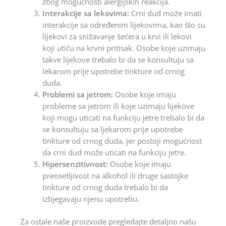
zbog mogućnosti alergijskih reakcija.
Interakcije sa lekovima:
Crni dud može imati
interakcije sa određenim lijekovima, kao što su
lijekovi za snižavanje šećera u krvi ili lekovi
koji utiču na krvni pritisak. Osobe koje uzimaju
takve lijekove trebalo bi da se konsultuju sa
lekarom prije upotrebe tinkture od crnog
duda.
Problemi sa jetrom:
Osobe koje imaju
probleme sa jetrom ili koje uzimaju lijekove
koji mogu uticati na funkciju jetre trebalo bi da
se konsultuju sa ljekarom prije upotrebe
tinkture od crnog duda, jer postoji mogućnost
da crni dud može uticati na funkciju jetre.
Hipersenzitivnost:
Osobe koje imaju
preosetljivost na alkohol ili druge sastojke
tinkture od crnog duda trebalo bi da
izbjegavaju njenu upotrebu.
Za ostale naše proizvode pregledajte detaljno našu