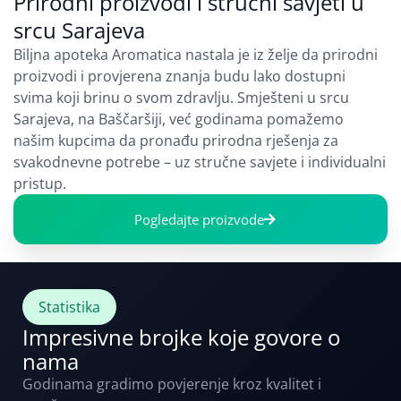
Prirodni proizvodi i stručni savjeti u
srcu Sarajeva
Biljna apoteka Aromatica nastala je iz želje da prirodni
proizvodi i provjerena znanja budu lako dostupni
svima koji brinu o svom zdravlju. Smješteni u srcu
Sarajeva, na Baščaršiji, već godinama pomažemo
našim kupcima da pronađu prirodna rješenja za
svakodnevne potrebe – uz stručne savjete i individualni
pristup.
Pogledajte proizvode
Statistika
Impresivne brojke koje govore o
nama
Godinama gradimo povjerenje kroz kvalitet i