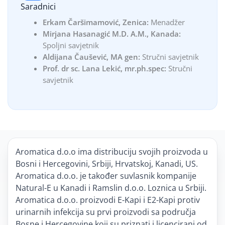
Saradnici
Erkam Čaršimamović, Zenica:
Menadžer
Mirjana Hasanagić M.D. A.M., Kanada:
Spoljni savjetnik
Aldijana Čaušević, MA gen:
Stručni savjetnik
Prof. dr sc. Lana Lekić, mr.ph.spec:
Stručni
savjetnik
Aromatica d.o.o ima distribuciju svojih proizvoda u
Bosni i Hercegovini, Srbiji, Hrvatskoj, Kanadi, US.
Aromatica d.o.o. je također suvlasnik kompanije
Natural-E u Kanadi i Ramslin d.o.o. Loznica u Srbiji.
Aromatica d.o.o. proizvodi E-Kapi i E2-Kapi protiv
urinarnih infekcija su prvi proizvodi sa područja
Bosne i Hercegovine koji su priznati i licencirani od