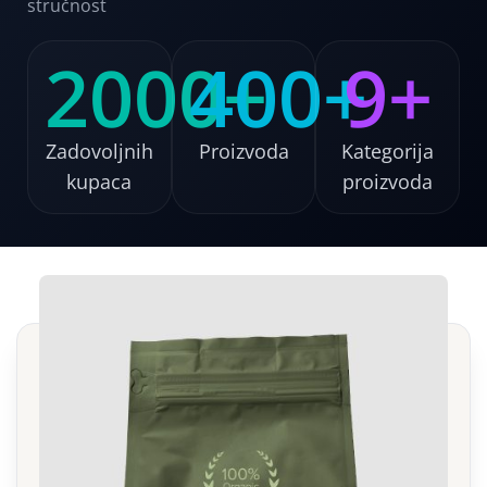
stručnost
2000+
400+
9+
Zadovoljnih
Proizvoda
Kategorija
kupaca
proizvoda