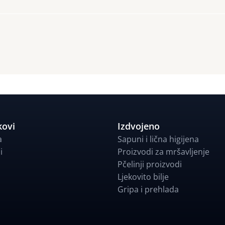
kovi
Izdvojeno
a
Sapuni i lična higijena
i
Proizvodi za mršavljenje
Pčelinji proizvodi
Ljekovito bilje
Gripa i prehlada