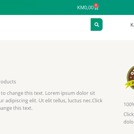
0
Cart
KM
0,00
K
roducts
n to change this text. Lorem ipsum dolor sit
 adipiscing elit. Ut elit tellus, luctus nec.Click
100%
ange this text.
Clic
dolo