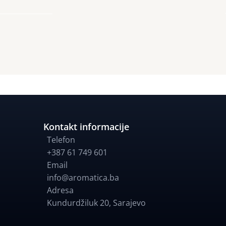
Kontakt informacije
Telefon
+387 61 749 601
Email
info@aromatica.ba
Adresa
Kundurdžiluk 20
,
Sarajevo