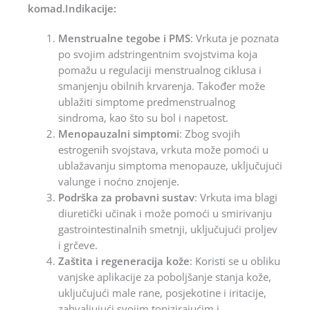
komad.Indikacije:
Menstrualne tegobe i PMS
: Vrkuta je poznata
po svojim adstringentnim svojstvima koja
pomažu u regulaciji menstrualnog ciklusa i
smanjenju obilnih krvarenja. Također može
ublažiti simptome predmenstrualnog
sindroma, kao što su bol i napetost.
Menopauzalni simptomi
: Zbog svojih
estrogenih svojstava, vrkuta može pomoći u
ublažavanju simptoma menopauze, uključujući
valunge i noćno znojenje.
Podrška za probavni sustav
: Vrkuta ima blagi
diuretički učinak i može pomoći u smirivanju
gastrointestinalnih smetnji, uključujući proljev
i grčeve.
Zaštita i regeneracija kože
: Koristi se u obliku
vanjske aplikacije za poboljšanje stanja kože,
uključujući male rane, posjekotine i iritacije,
zahvaljujući svojim tonizirajućim i