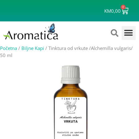
Skip
0
Cart
to
KM
0,00
content
Početna
/
Biljne Kapi
/ Tinktura od vrkute /Alchemilla vulgaris/
50 ml