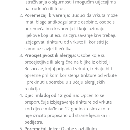
istraživanja o sigurnosti i mogućim utjecajima
na trudnoću ili fetus.
Poremećaji krvarenja
: Budući da vrkuta može
imati blage antikoagulantne osobine, osobe s
poremećajima krvarenja ili koje uzimaju
lijekove koji utječu na zgrušavanje krvi trebaju
izbjegavati tinkturu od vrkute ili koristiti je
samo uz savjet liječnika.
Preosjetljivost ili alergija
: Osobe koje su
preosjetljive ili alergične na biljke iz obitelji
Rosaceae, kojoj pripada i vrkuta, trebaju biti
oprezne prilikom korištenja tinkture od vrkute
i prekinuti upotrebu u slučaju alergijskih
reakcija.
Djeci mlađoj od 12 godina
: Općenito se
preporučuje izbjegavanje tinkture od vrkute
kod djece mlađe od 12 godina, osim ako to
nije izričito propisano od strane liječnika ili
pedijatra.
Poremećaji jetre
: Osobe s ozbiljnim