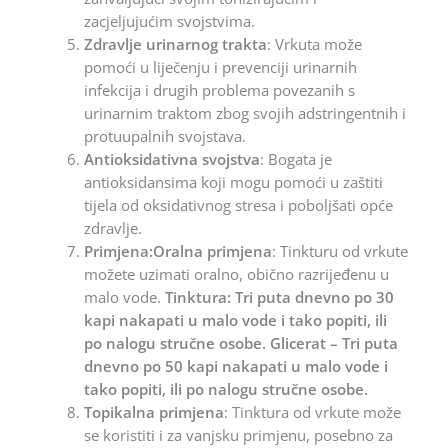
zacjeljujućim svojstvima.
Zdravlje urinarnog trakta
: Vrkuta može
pomoći u liječenju i prevenciji urinarnih
infekcija i drugih problema povezanih s
urinarnim traktom zbog svojih adstringentnih i
protuupalnih svojstava.
Antioksidativna svojstva
: Bogata je
antioksidansima koji mogu pomoći u zaštiti
tijela od oksidativnog stresa i poboljšati opće
zdravlje.
Primjena:Oralna primjena
: Tinkturu od vrkute
možete uzimati oralno, obično razrijeđenu u
malo vode.
Tinktura: Tri puta dnevno po 30
kapi nakapati u malo vode i tako popiti, ili
po nalogu stručne osobe. Glicerat – Tri puta
dnevno po 50 kapi nakapati u malo vode i
tako popiti, ili po nalogu stručne osobe.
Topikalna primjena
: Tinktura od vrkute može
se koristiti i za vanjsku primjenu, posebno za