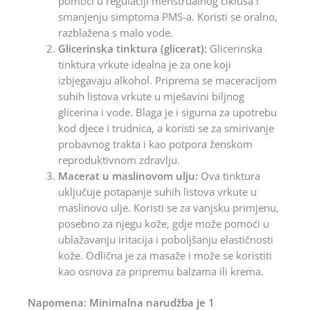
pomoći u regulaciji menstrualnog ciklusa i
smanjenju simptoma PMS-a. Koristi se oralno,
razblažena s malo vode.
Glicerinska tinktura (glicerat):
Glicerinska
tinktura vrkute idealna je za one koji
izbjegavaju alkohol. Priprema se maceracijom
suhih listova vrkute u mješavini biljnog
glicerina i vode. Blaga je i sigurna za upotrebu
kod djece i trudnica, a koristi se za smirivanje
probavnog trakta i kao potpora ženskom
reproduktivnom zdravlju.
Macerat u maslinovom ulju:
Ova tinktura
uključuje potapanje suhih listova vrkute u
maslinovo ulje. Koristi se za vanjsku primjenu,
posebno za njegu kože, gdje može pomoći u
ublažavanju iritacija i poboljšanju elastičnosti
kože. Odlična je za masaže i može se koristiti
kao osnova za pripremu balzama ili krema.
Napomena: Minimalna narudžba je 1