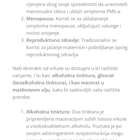
cijenjena zbog svoje sposobnosti da uravnoteži
menstrualni ciklus i ublaži simptome PMS-a.
Menopauza:
Koristi se za ublažavanje
simptoma menopauze, uključujući valunge i
noćno znojenje.
Reproduktivno zdravlje:
Tradicionalno se
koristi za jačanje maternice i poboljšanje općeg
reproduktivnog zdravlja.
Naši ekstrakti od vrkute su dostupni u tri različite
varijante, i to kao:
alkoholna tinktura, glicerat
(bezalkoholna tinktura), i kao macerat u
maslinovom ulju
, kako bi zadovoljili vaše različite
potrebe:
Alkoholna tinktura:
Ova tinktura je
pripremljena maceracijom suhih listova vrkute
u visokokvalitetnom alkoholu. Poznata je po
svojim adstringentnim svojstvima koja mogu