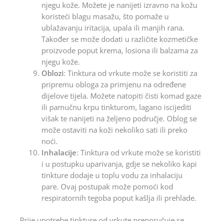
njegu kože. Možete je nanijeti izravno na kožu
koristeći blagu masažu, što pomaže u
ublažavanju iritacija, upala ili manjih rana.
Također se može dodati u različite kozmetičke
proizvode poput krema, losiona ili balzama za
njegu kože.
Oblozi
: Tinktura od vrkute može se koristiti za
pripremu obloga za primjenu na određene
dijelove tijela. Možete natopiti čisti komad gaze
ili pamučnu krpu tinkturom, lagano iscijediti
višak te nanijeti na željeno područje. Oblog se
može ostaviti na koži nekoliko sati ili preko
noći.
Inhalacije
: Tinktura od vrkute može se koristiti
i u postupku uparivanja, gdje se nekoliko kapi
tinkture dodaje u toplu vodu za inhalaciju
pare. Ovaj postupak može pomoći kod
respiratornih tegoba poput kašlja ili prehlade.
Prije upotrebe tinkture od vrkute preporučuje se