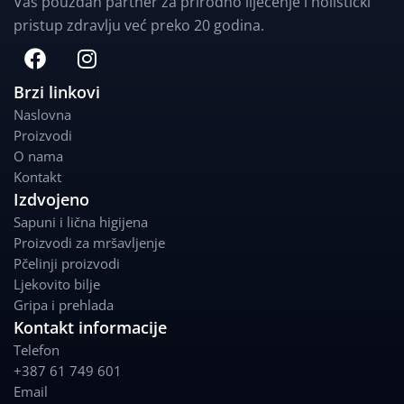
Vaš pouzdan partner za prirodno liječenje i holistički
pristup zdravlju već preko 20 godina.
F
I
a
n
c
s
Brzi linkovi
e
t
Naslovna
b
a
Proizvodi
o
g
O nama
o
r
Kontakt
k
a
Izdvojeno
m
Sapuni i lična higijena
Proizvodi za mršavljenje
Pčelinji proizvodi
Ljekovito bilje
Gripa i prehlada
Kontakt informacije
Telefon
+387 61 749 601
Email