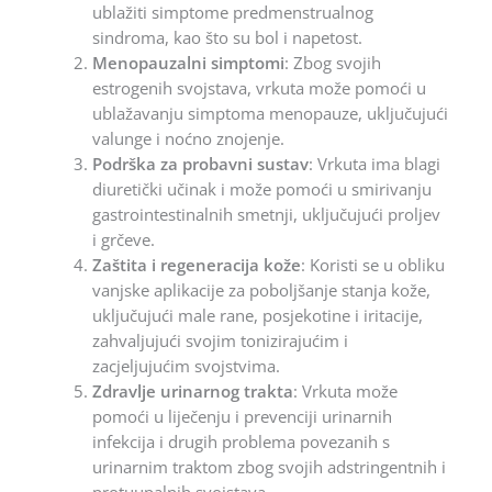
ublažiti simptome predmenstrualnog
sindroma, kao što su bol i napetost.
Menopauzalni simptomi
: Zbog svojih
estrogenih svojstava, vrkuta može pomoći u
ublažavanju simptoma menopauze, uključujući
valunge i noćno znojenje.
Podrška za probavni sustav
: Vrkuta ima blagi
diuretički učinak i može pomoći u smirivanju
gastrointestinalnih smetnji, uključujući proljev
i grčeve.
Zaštita i regeneracija kože
: Koristi se u obliku
vanjske aplikacije za poboljšanje stanja kože,
uključujući male rane, posjekotine i iritacije,
zahvaljujući svojim tonizirajućim i
zacjeljujućim svojstvima.
Zdravlje urinarnog trakta
: Vrkuta može
pomoći u liječenju i prevenciji urinarnih
infekcija i drugih problema povezanih s
urinarnim traktom zbog svojih adstringentnih i