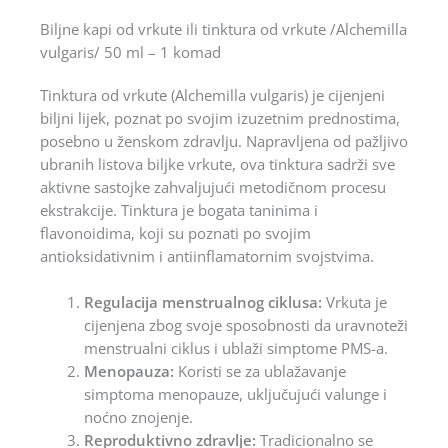
Biljne kapi od vrkute ili tinktura od vrkute /Alchemilla
vulgaris/ 50 ml – 1 komad
Tinktura od vrkute (Alchemilla vulgaris) je cijenjeni
biljni lijek, poznat po svojim izuzetnim prednostima,
posebno u ženskom zdravlju. Napravljena od pažljivo
ubranih listova biljke vrkute, ova tinktura sadrži sve
aktivne sastojke zahvaljujući metodičnom procesu
ekstrakcije. Tinktura je bogata taninima i
flavonoidima, koji su poznati po svojim
antioksidativnim i antiinflamatornim svojstvima.
Regulacija menstrualnog ciklusa:
Vrkuta je
cijenjena zbog svoje sposobnosti da uravnoteži
menstrualni ciklus i ublaži simptome PMS-a.
Menopauza:
Koristi se za ublažavanje
simptoma menopauze, uključujući valunge i
noćno znojenje.
Reproduktivno zdravlje:
Tradicionalno se