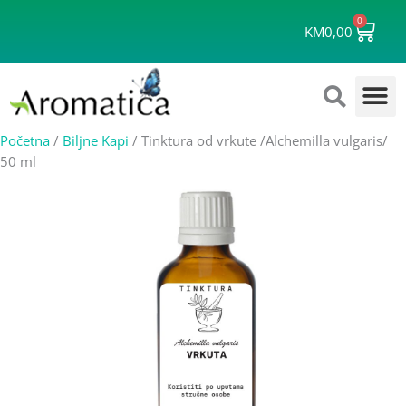
Skip
0
Cart
to
KM
0,00
content
Početna
/
Biljne Kapi
/ Tinktura od vrkute /Alchemilla vulgaris/
50 ml