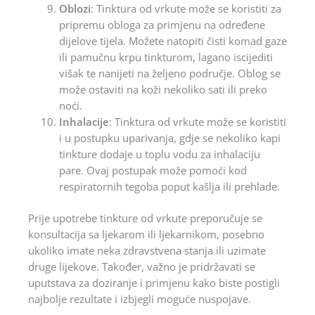
Oblozi
: Tinktura od vrkute može se koristiti za
pripremu obloga za primjenu na određene
dijelove tijela. Možete natopiti čisti komad gaze
ili pamučnu krpu tinkturom, lagano iscijediti
višak te nanijeti na željeno područje. Oblog se
može ostaviti na koži nekoliko sati ili preko
noći.
Inhalacije
: Tinktura od vrkute može se koristiti
i u postupku uparivanja, gdje se nekoliko kapi
tinkture dodaje u toplu vodu za inhalaciju
pare. Ovaj postupak može pomoći kod
respiratornih tegoba poput kašlja ili prehlade.
Prije upotrebe tinkture od vrkute preporučuje se
konsultacija sa ljekarom ili ljekarnikom, posebno
ukoliko imate neka zdravstvena stanja ili uzimate
druge lijekove. Također, važno je pridržavati se
uputstava za doziranje i primjenu kako biste postigli
najbolje rezultate i izbjegli moguće nuspojave.