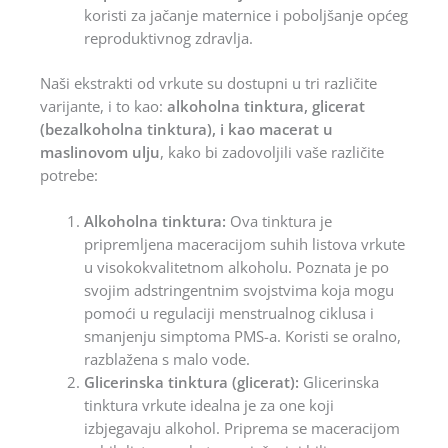
koristi za jačanje maternice i poboljšanje općeg
reproduktivnog zdravlja.
Naši ekstrakti od vrkute su dostupni u tri različite
varijante, i to kao:
alkoholna tinktura, glicerat
(bezalkoholna tinktura), i kao macerat u
maslinovom ulju
, kako bi zadovoljili vaše različite
potrebe:
Alkoholna tinktura:
Ova tinktura je
pripremljena maceracijom suhih listova vrkute
u visokokvalitetnom alkoholu. Poznata je po
svojim adstringentnim svojstvima koja mogu
pomoći u regulaciji menstrualnog ciklusa i
smanjenju simptoma PMS-a. Koristi se oralno,
razblažena s malo vode.
Glicerinska tinktura (glicerat):
Glicerinska
tinktura vrkute idealna je za one koji
izbjegavaju alkohol. Priprema se maceracijom