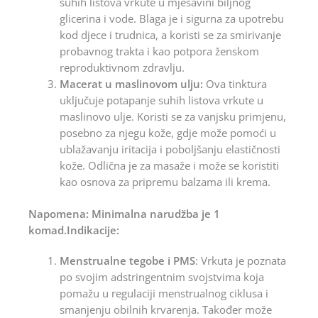
suhih listova vrkute u mješavini biljnog
glicerina i vode. Blaga je i sigurna za upotrebu
kod djece i trudnica, a koristi se za smirivanje
probavnog trakta i kao potpora ženskom
reproduktivnom zdravlju.
Macerat u maslinovom ulju:
Ova tinktura
uključuje potapanje suhih listova vrkute u
maslinovo ulje. Koristi se za vanjsku primjenu,
posebno za njegu kože, gdje može pomoći u
ublažavanju iritacija i poboljšanju elastičnosti
kože. Odlična je za masaže i može se koristiti
kao osnova za pripremu balzama ili krema.
Napomena: Minimalna narudžba je 1
komad.Indikacije:
Menstrualne tegobe i PMS
: Vrkuta je poznata
po svojim adstringentnim svojstvima koja
pomažu u regulaciji menstrualnog ciklusa i
smanjenju obilnih krvarenja. Također može