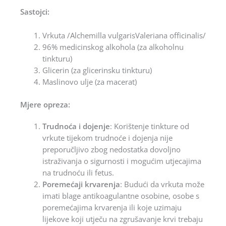
Sastojci:
Vrkuta /Alchemilla vulgarisValeriana officinalis/
96% medicinskog alkohola (za alkoholnu
tinkturu)
Glicerin (za glicerinsku tinkturu)
Maslinovo ulje (za macerat)
Mjere opreza:
Trudnoća i dojenje
: Korištenje tinkture od
vrkute tijekom trudnoće i dojenja nije
preporučljivo zbog nedostatka dovoljno
istraživanja o sigurnosti i mogućim utjecajima
na trudnoću ili fetus.
Poremećaji krvarenja
: Budući da vrkuta može
imati blage antikoagulantne osobine, osobe s
poremećajima krvarenja ili koje uzimaju
lijekove koji utječu na zgrušavanje krvi trebaju