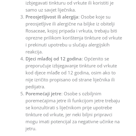
izbjegavati tinkturu od vrkute ili koristiti je
samo uz savjet liječnika.
Preosjetljivost ili alergija
: Osobe koje su
preosjetljive ili alergične na biljke iz obitelji
Rosaceae, kojoj pripada i vrkuta, trebaju biti
oprezne prilikom korištenja tinkture od vrkute
i prekinuti upotrebu u slučaju alergijskih
reakcija.
Djeci mlađoj od 12 godina
: Općenito se
preporučuje izbjegavanje tinkture od vrkute
kod djece mlađe od 12 godina, osim ako to
nije izričito propisano od strane liječnika ili
pedijatra.
Poremećaji jetre
: Osobe s ozbiljnim
poremećajima jetre ili funkcijom jetre trebaju
se konzultirati s liječnikom prije upotrebe
tinkture od vrkute, jer neki biljni pripravci
mogu imati potencijal za negativne učinke na
jetru.