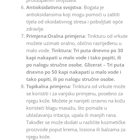
protuupalnih svojstava.
Antioksidativna svojstva
: Bogata je
antioksidansima koji mogu pomoći u zaštiti
tijela od oksidativnog stresa i poboljšati opće
zdravlje.
Primjena:Oralna primjena
: Tinkturu od vrkute
možete uzimati oralno, obično razrijeđenu u
malo vode.
Tinktura: Tri puta dnevno po 30
kapi nakapati u malo vode i tako popiti, ili
po nalogu stručne osobe. Glicerat – Tri puta
dnevno po 50 kapi nakapati u malo vode i
tako popiti, ili po nalogu stručne osobe.
Topikalna primjena
: Tinktura od vrkute može
se koristiti i za vanjsku primjenu, posebno za
njegu kože. Možete je nanijeti izravno na kožu
koristeći blagu masažu, što pomaže u
ublažavanju iritacija, upala ili manjih rana.
Također se može dodati u različite kozmetičke
proizvode poput krema, losiona ili balzama za
njegu kože.