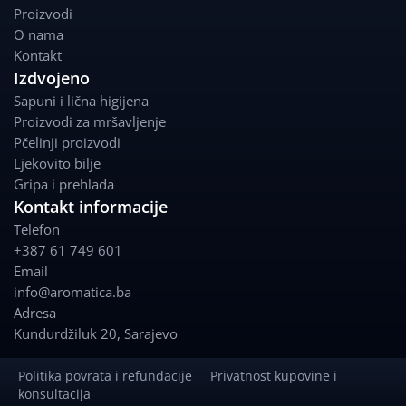
b
a
Proizvodi
o
g
O nama
o
r
Kontakt
k
a
Izdvojeno
m
Sapuni i lična higijena
Proizvodi za mršavljenje
Pčelinji proizvodi
Ljekovito bilje
Gripa i prehlada
Kontakt informacije
Telefon
+387 61 749 601
Email
info@aromatica.ba
Adresa
Kundurdžiluk 20
,
Sarajevo
Politika povrata i refundacije
Privatnost kupovine i
konsultacija