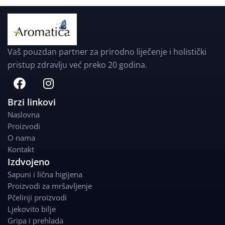
Vaš pouzdan partner za prirodno liječenje i holistički
pristup zdravlju već preko 20 godina.
F
I
a
n
c
s
Brzi linkovi
e
t
Naslovna
b
a
Proizvodi
o
g
O nama
o
r
Kontakt
k
a
Izdvojeno
m
Sapuni i lična higijena
Proizvodi za mršavljenje
Pčelinji proizvodi
Ljekovito bilje
Gripa i prehlada