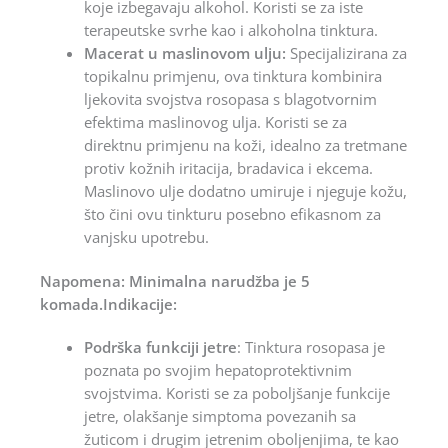
koje izbegavaju alkohol. Koristi se za iste
terapeutske svrhe kao i alkoholna tinktura.
Macerat u maslinovom ulju:
Specijalizirana za
topikalnu primjenu, ova tinktura kombinira
ljekovita svojstva rosopasa s blagotvornim
efektima maslinovog ulja. Koristi se za
direktnu primjenu na koži, idealno za tretmane
protiv kožnih iritacija, bradavica i ekcema.
Maslinovo ulje dodatno umiruje i njeguje kožu,
što čini ovu tinkturu posebno efikasnom za
vanjsku upotrebu.
Napomena: Minimalna narudžba je 5
komada.Indikacije:
Podrška funkciji jetre
: Tinktura rosopasa je
poznata po svojim hepatoprotektivnim
svojstvima. Koristi se za poboljšanje funkcije
jetre, olakšanje simptoma povezanih sa
žuticom i drugim jetrenim oboljenjima, te kao