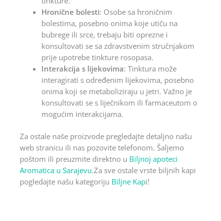
tinkture.
Hronične bolesti
: Osobe sa hroničnim
bolestima, posebno onima koje utiču na
bubrege ili srce, trebaju biti oprezne i
konsultovati se sa zdravstvenim stručnjakom
prije upotrebe tinkture rosopasa.
Interakcija s lijekovima
: Tinktura može
interagirati s određenim lijekovima, posebno
onima koji se metaboliziraju u jetri. Važno je
konsultovati se s liječnikom ili farmaceutom o
mogućim interakcijama.
Za ostale naše proizvode pregledajte detaljno našu
web stranicu ili nas pozovite telefonom. Šaljemo
poštom ili preuzmite direktno u
Biljnoj apoteci
Aromatica u Sarajevu
.Za sve ostale vrste biljnih kapi
pogledajte našu kategoriju
Biljne Kap
i!