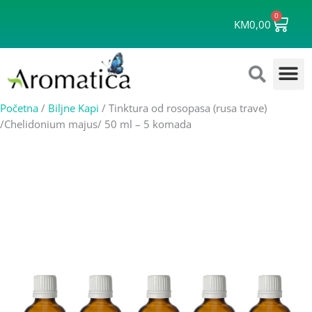
Skip
0
Cart
to
KM
0,00
content
Početna
/
Biljne Kapi
/ Tinktura od rosopasa (rusa trave)
/Chelidonium majus/ 50 ml – 5 komada