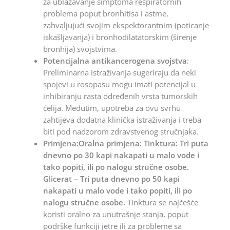
za ublažavanje simptoma respiratornih
problema poput bronhitisa i astme,
zahvaljujući svojim ekspektorantnim (poticanje
iskašljavanja) i bronhodilatatorskim (širenje
bronhija) svojstvima.
Potencijalna antikancerogena svojstva
:
Preliminarna istraživanja sugeriraju da neki
spojevi u rosopasu mogu imati potencijal u
inhibiranju rasta određenih vrsta tumorskih
ćelija. Međutim, upotreba za ovu svrhu
zahtijeva dodatna klinička istraživanja i treba
biti pod nadzorom zdravstvenog stručnjaka.
Primjena:Oralna primjena: Tinktura: Tri puta
dnevno po 30 kapi nakapati u malo vode i
tako popiti, ili po nalogu stručne osobe.
Glicerat – Tri puta dnevno po 50 kapi
nakapati u malo vode i tako popiti, ili po
nalogu stručne osobe.
Tinktura se najčešće
koristi oralno za unutrašnje stanja, poput
podrške funkciji jetre ili za probleme sa