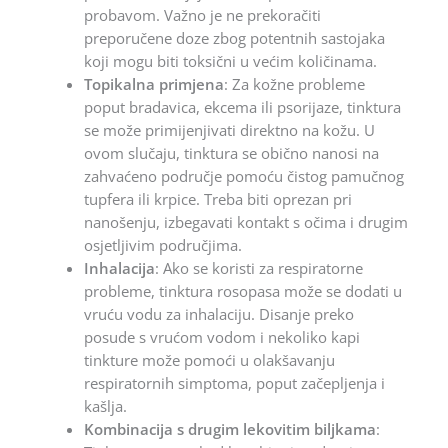
probavom. Važno je ne prekoračiti
preporučene doze zbog potentnih sastojaka
koji mogu biti toksični u većim količinama.
Topikalna primjena
: Za kožne probleme
poput bradavica, ekcema ili psorijaze, tinktura
se može primijenjivati direktno na kožu. U
ovom slučaju, tinktura se obično nanosi na
zahvaćeno područje pomoću čistog pamučnog
tupfera ili krpice. Treba biti oprezan pri
nanošenju, izbegavati kontakt s očima i drugim
osjetljivim područjima.
Inhalacija
: Ako se koristi za respiratorne
probleme, tinktura rosopasa može se dodati u
vruću vodu za inhalaciju. Disanje preko
posude s vrućom vodom i nekoliko kapi
tinkture može pomoći u olakšavanju
respiratornih simptoma, poput začepljenja i
kašlja.
Kombinacija s drugim lekovitim biljkama
: