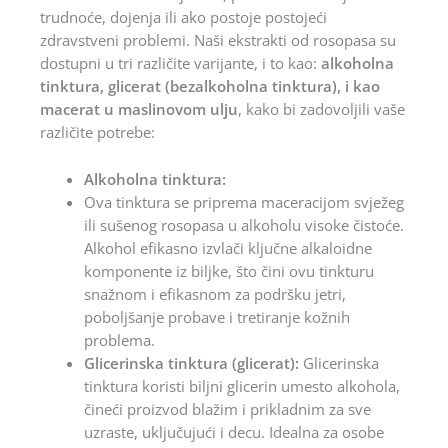
trudnoće, dojenja ili ako postoje postojeći
zdravstveni problemi. Naši ekstrakti od rosopasa su
dostupni u tri različite varijante, i to kao:
alkoholna
tinktura, glicerat (bezalkoholna tinktura), i kao
macerat u maslinovom ulju
, kako bi zadovoljili vaše
različite potrebe:
Alkoholna tinktura:
Ova tinktura se priprema maceracijom svježeg
ili sušenog rosopasa u alkoholu visoke čistoće.
Alkohol efikasno izvlači ključne alkaloidne
komponente iz biljke, što čini ovu tinkturu
snažnom i efikasnom za podršku jetri,
poboljšanje probave i tretiranje kožnih
problema.
Glicerinska tinktura (glicerat):
Glicerinska
tinktura koristi biljni glicerin umesto alkohola,
čineći proizvod blažim i prikladnim za sve
uzraste, uključujući i decu. Idealna za osobe