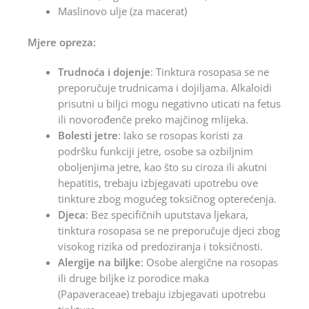
Maslinovo ulje (za macerat)
Mjere opreza:
Trudnoća i dojenje
: Tinktura rosopasa se ne
preporučuje trudnicama i dojiljama. Alkaloidi
prisutni u biljci mogu negativno uticati na fetus
ili novorođenče preko majčinog mlijeka.
Bolesti jetre
: Iako se rosopas koristi za
podršku funkciji jetre, osobe sa ozbiljnim
oboljenjima jetre, kao što su ciroza ili akutni
hepatitis, trebaju izbjegavati upotrebu ove
tinkture zbog mogućeg toksičnog opterećenja.
Djeca
: Bez specifičnih uputstava ljekara,
tinktura rosopasa se ne preporučuje djeci zbog
visokog rizika od predoziranja i toksičnosti.
Alergije na biljke
: Osobe alergične na rosopas
ili druge biljke iz porodice maka
(Papaveraceae) trebaju izbjegavati upotrebu