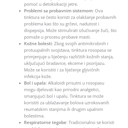
pomoć u detoksikaciji jetre.
Problemi sa probavnim sistemom
: Ova
tinktura se često koristi za olakšanje probavnih
problema kao što su grčevi, nadutost i
dispepsija. Može stimulirati izlučivanje žuči, što
pomaže u procesu probave masti.
Kožne bolesti
: Zbog svojih antimikrobnih i
protuupalnih svojstava, tinktura rosopasa se
primjenjuje u liječenju različitih kožnih stanja,
uključujući bradavice, ekceme i psorijazu.
Može se koristiti i za liječenje gljivičnih
infekcija kože.
Bol i upala
: Alkaloidi prisutni u rosopasu
mogu djelovati kao prirodni analgetici,
smanjujući bol i upalu. Tinktura se može
koristiti za ublažavanje bolova uzrokovanih
reumatskim stanjima ili drugim upalnim
bolestima.
Respiratorne tegobe
: Tradicionalno se koristi