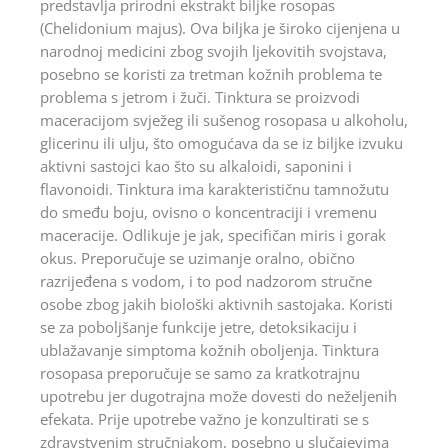
predstavlja prirodni ekstrakt biljke rosopas
(Chelidonium majus). Ova biljka je široko cijenjena u
narodnoj medicini zbog svojih ljekovitih svojstava,
posebno se koristi za tretman kožnih problema te
problema s jetrom i žuči. Tinktura se proizvodi
maceracijom svježeg ili sušenog rosopasa u alkoholu,
glicerinu ili ulju, što omogućava da se iz biljke izvuku
aktivni sastojci kao što su alkaloidi, saponini i
flavonoidi. Tinktura ima karakterističnu tamnožutu
do smeđu boju, ovisno o koncentraciji i vremenu
maceracije. Odlikuje je jak, specifičan miris i gorak
okus. Preporučuje se uzimanje oralno, obično
razrijeđena s vodom, i to pod nadzorom stručne
osobe zbog jakih biološki aktivnih sastojaka. Koristi
se za poboljšanje funkcije jetre, detoksikaciju i
ublažavanje simptoma kožnih oboljenja. Tinktura
rosopasa preporučuje se samo za kratkotrajnu
upotrebu jer dugotrajna može dovesti do neželjenih
efekata. Prije upotrebe važno je konzultirati se s
zdravstvenim stručnjakom, posebno u slučajevima