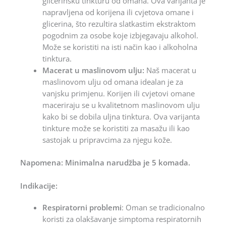
glicerinsku tinkturu od omana. Ova varijanta je
napravljena od korijena ili cvjetova omane i
glicerina, što rezultira slatkastim ekstraktom
pogodnim za osobe koje izbjegavaju alkohol.
Može se koristiti na isti način kao i alkoholna
tinktura.
Macerat u maslinovom ulju:
Naš macerat u
maslinovom ulju od omana idealan je za
vanjsku primjenu. Korijen ili cvjetovi omane
maceriraju se u kvalitetnom maslinovom ulju
kako bi se dobila uljna tinktura. Ova varijanta
tinkture može se koristiti za masažu ili kao
sastojak u pripravcima za njegu kože.
Napomena: Minimalna narudžba je 5 komada.
Indikacije:
Respiratorni problemi
: Oman se tradicionalno
koristi za olakšavanje simptoma respiratornih