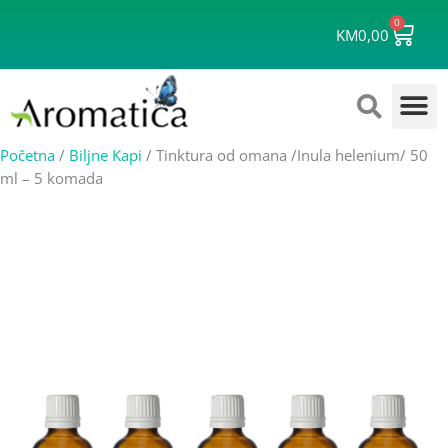
Skip
0
Cart
to
KM
0,00
content
Početna
/
Biljne Kapi
/ Tinktura od omana /Inula helenium/ 50
ml – 5 komada