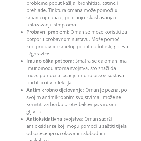
problema poput kašlja, bronhitisa, astme i
prehlade. Tinktura omana može pomoći u
smanjenju upale, poticanju iskašljavanja i
ublažavanju simptoma.
Probavni problemi
: Oman se može koristiti za
potporu probavnom sustavu. Može pomoći
kod probavnih smetnji poput nadutosti, grčeva
i žgaravice.
Imunološka potpora
: Smatra se da oman ima
imunomodulatorna svojstva, što znači da
može pomoći u jačanju imunološkog sustava i
borbi protiv infekcija.
Antimikrobno djelovanje
: Oman je poznat po
svojim antimikrobnim svojstvima i može se
koristiti za borbu protiv bakterija, virusa i
gljivica.
Antioksidativna svojstva
: Oman sadrži
antioksidanse koji mogu pomoći u zaštiti tijela
od oštećenja uzrokovanih slobodnim
radikalima.