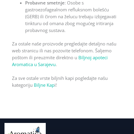
Probavne smetnje
: Osobe s
gastroezofagealnom refluksnom bolešću
(GERB) ili čirom na želucu trebaju izbjegavati
tinkturu od omana zbog mogućeg iritiranja
probavnog sustava.
Za ostale naše proizvode pregledajte detaljno našu
web stranicu ili nas pozovite telefonom. Šaljemo
poštom ili preuzmite direktno u
Biljnoj apoteci
Aromatica u Sarajevu
.
Za sve ostale vrste biljnih kapi pogledajte našu
kategoriju
Biljne Kap
i!