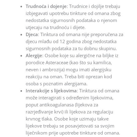
Trudnoća i dojenje
: Trudnice i dojilje trebaju
izbjegavati upotrebu tinkture od omana zbog
nedostatka sigurnosnih podataka o njenom
utjecaju na trudnoću i dijete.
Djeca
: Tinktura od omana nije preporučena za
djecu mlađu od 12 godina zbog nedostatka
sigurnosnih podataka za tu dobnu skupinu.
Alergije
: Osobe koje su alergične na biljke iz
porodice Asteraceae (kao što su kamilica,
neven i ambrozija) mogu imati alergijsku
reakciju na oman. Treba biti oprezan kod
osoba s poznatim alergijama.
Interakcije s lijekovima
: Tinktura od omana
može interagirati s određenim lijekovima,
poput antikoagulanasa (lijekova za
razrjeđivanje krvi) ili lijekova za regulaciju
krvnog tlaka. Osobe koje uzimaju takve
lijekove trebaju se posavjetovati sa svojim
liječnikom prije upotrebe tinkture od omana.