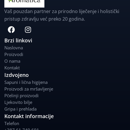
Vaš pouzdan partner za prirodno liječenje i holistički
pristup zdravlju već preko 20 godina.
F
I
a
n
c
s
Brzi linkovi
e
t
Naslovna
b
a
Proizvodi
o
g
O nama
o
r
Kontakt
k
a
Izdvojeno
m
Sapuni i lična higijena
Proizvodi za mršavljenje
Pčelinji proizvodi
Ljekovito bilje
Gripa i prehlada
Kontakt informacije
Telefon