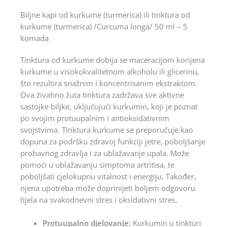
Biljne kapi od kurkume (turmerica) ili tinktura od
kurkume (turmerica) /Curcuma longa/ 50 ml – 5
komada
Tinktura od kurkume dobija se maceracijom korijena
kurkume u visokokvalitetnom alkoholu ili glicerinu,
što rezultira snažnim i koncentrisanim ekstraktom.
Ova živahno žuta tinktura zadržava sve aktivne
sastojke biljke, uključujući kurkumin, koji je poznat
po svojim protuupalnim i antioksidativnim
svojstvima. Tinktura kurkume se preporučuje kao
dopuna za podršku zdravoj funkciji jetre, poboljšanje
probavnog zdravlja i za ublažavanje upala. Može
pomoći u ublažavanju simptoma artritisa, te
poboljšati cjelokupnu vitalnost i energiju. Također,
njena upotreba može doprinijeti boljem odgovoru
tijela na svakodnevni stres i oksidativni stres.
Protuupalno djelovanje:
Kurkumin u tinkturi