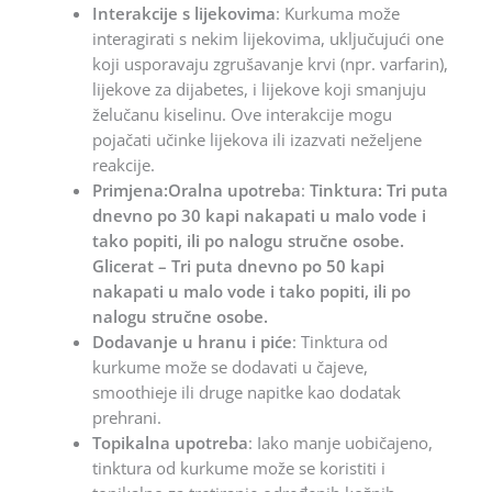
Interakcije s lijekovima
: Kurkuma može
interagirati s nekim lijekovima, uključujući one
koji usporavaju zgrušavanje krvi (npr. varfarin),
lijekove za dijabetes, i lijekove koji smanjuju
želučanu kiselinu. Ove interakcije mogu
pojačati učinke lijekova ili izazvati neželjene
reakcije.
Primjena:Oralna upotreba
:
Tinktura: Tri puta
dnevno po 30 kapi nakapati u malo vode i
tako popiti, ili po nalogu stručne osobe.
Glicerat – Tri puta dnevno po 50 kapi
nakapati u malo vode i tako popiti, ili po
nalogu stručne osobe.
Dodavanje u hranu i piće
: Tinktura od
kurkume može se dodavati u čajeve,
smoothieje ili druge napitke kao dodatak
prehrani.
Topikalna upotreba
: Iako manje uobičajeno,
tinktura od kurkume može se koristiti i