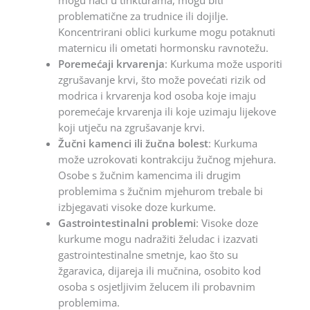
mogu naći u tinkturama, mogu biti
problematične za trudnice ili dojilje.
Koncentrirani oblici kurkume mogu potaknuti
maternicu ili ometati hormonsku ravnotežu.
Poremećaji krvarenja
: Kurkuma može usporiti
zgrušavanje krvi, što može povećati rizik od
modrica i krvarenja kod osoba koje imaju
poremećaje krvarenja ili koje uzimaju lijekove
koji utječu na zgrušavanje krvi.
Žučni kamenci ili žučna bolest
: Kurkuma
može uzrokovati kontrakciju žučnog mjehura.
Osobe s žučnim kamencima ili drugim
problemima s žučnim mjehurom trebale bi
izbjegavati visoke doze kurkume.
Gastrointestinalni problemi
: Visoke doze
kurkume mogu nadražiti želudac i izazvati
gastrointestinalne smetnje, kao što su
žgaravica, dijareja ili mučnina, osobito kod
osoba s osjetljivim želucem ili probavnim
problemima.