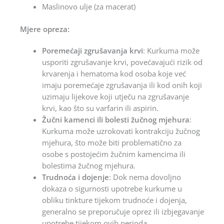
Maslinovo ulje (za macerat)
Mjere opreza:
Poremećaji zgrušavanja krvi
: Kurkuma može
usporiti zgrušavanje krvi, povećavajući rizik od
krvarenja i hematoma kod osoba koje već
imaju poremećaje zgrušavanja ili kod onih koji
uzimaju lijekove koji utječu na zgrušavanje
krvi, kao što su varfarin ili aspirin.
Žučni kamenci ili bolesti žučnog mjehura
:
Kurkuma može uzrokovati kontrakciju žučnog
mjehura, što može biti problematično za
osobe s postojećim žučnim kamencima ili
bolestima žučnog mjehura.
Trudnoća i dojenje
: Dok nema dovoljno
dokaza o sigurnosti upotrebe kurkume u
obliku tinkture tijekom trudnoće i dojenja,
generalno se preporučuje oprez ili izbjegavanje
upotrebe tijekom ovih perioda.