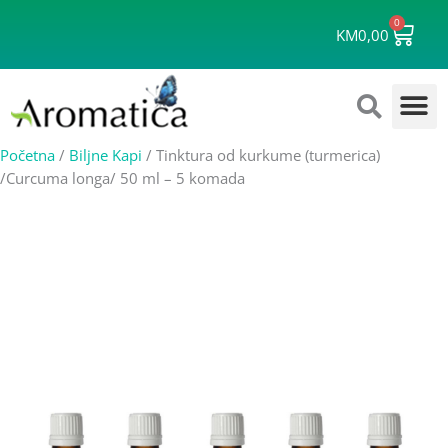
Skip
0
Cart
to
KM
0,00
content
Početna
/
Biljne Kapi
/ Tinktura od kurkume (turmerica)
/Curcuma longa/ 50 ml – 5 komada