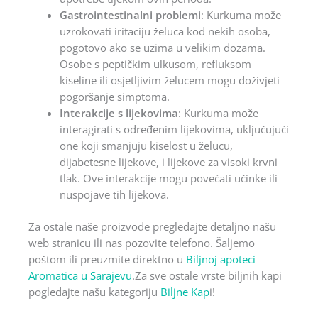
Gastrointestinalni problemi
: Kurkuma može
uzrokovati iritaciju želuca kod nekih osoba,
pogotovo ako se uzima u velikim dozama.
Osobe s peptičkim ulkusom, refluksom
kiseline ili osjetljivim želucem mogu doživjeti
pogoršanje simptoma.
Interakcije s lijekovima
: Kurkuma može
interagirati s određenim lijekovima, uključujući
one koji smanjuju kiselost u želucu,
dijabetesne lijekove, i lijekove za visoki krvni
tlak. Ove interakcije mogu povećati učinke ili
nuspojave tih lijekova.
Za ostale naše proizvode pregledajte detaljno našu
web stranicu ili nas pozovite telefono. Šaljemo
poštom ili preuzmite direktno u
Biljnoj apoteci
Aromatica u Sarajevu
.Za sve ostale vrste biljnih kapi
pogledajte našu kategoriju
Biljne Kap
i!