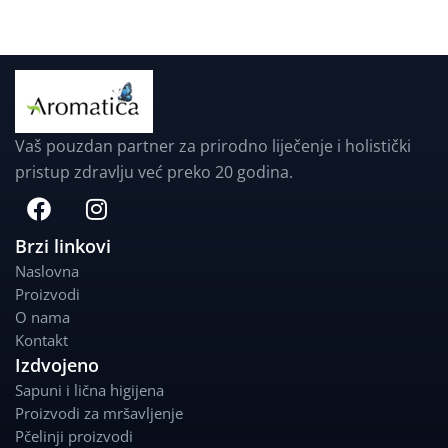
Vaš pouzdan partner za prirodno liječenje i holistički
pristup zdravlju već preko 20 godina.
F
I
a
n
c
s
Brzi linkovi
e
t
Naslovna
b
a
Proizvodi
o
g
O nama
o
r
Kontakt
k
a
Izdvojeno
m
Sapuni i lična higijena
Proizvodi za mršavljenje
Pčelinji proizvodi