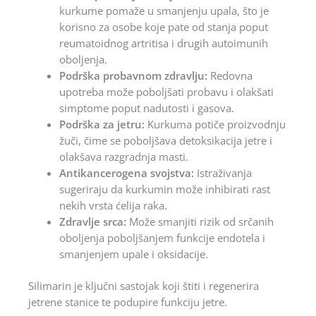
kurkume pomaže u smanjenju upala, što je
korisno za osobe koje pate od stanja poput
reumatoidnog artritisa i drugih autoimunih
oboljenja.
Podrška probavnom zdravlju:
Redovna
upotreba može poboljšati probavu i olakšati
simptome poput nadutosti i gasova.
Podrška za jetru:
Kurkuma potiče proizvodnju
žuči, čime se poboljšava detoksikacija jetre i
olakšava razgradnja masti.
Antikancerogena svojstva:
Istraživanja
sugeriraju da kurkumin može inhibirati rast
nekih vrsta ćelija raka.
Zdravlje srca:
Može smanjiti rizik od srčanih
oboljenja poboljšanjem funkcije endotela i
smanjenjem upale i oksidacije.
Silimarin je ključni sastojak koji štiti i regenerira
jetrene stanice te podupire funkciju jetre.