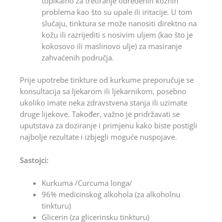
topikalno za tretiranje određenih kožnih
problema kao što su upale ili iritacije. U tom
slučaju, tinktura se može nanositi direktno na
kožu ili razrijediti s nosivim uljem (kao što je
kokosovo ili maslinovo ulje) za masiranje
zahvaćenih područja.
Prije upotrebe tinkture od kurkume preporučuje se
konsultacija sa ljekarom ili ljekarnikom, posebno
ukoliko imate neka zdravstvena stanja ili uzimate
druge lijekove. Također, važno je pridržavati se
uputstava za doziranje i primjenu kako biste postigli
najbolje rezultate i izbjegli moguće nuspojave.
Sastojci:
Kurkuma /Curcuma longa/
96% medicinskog alkohola (za alkoholnu
tinkturu)
Glicerin (za glicerinsku tinkturu)