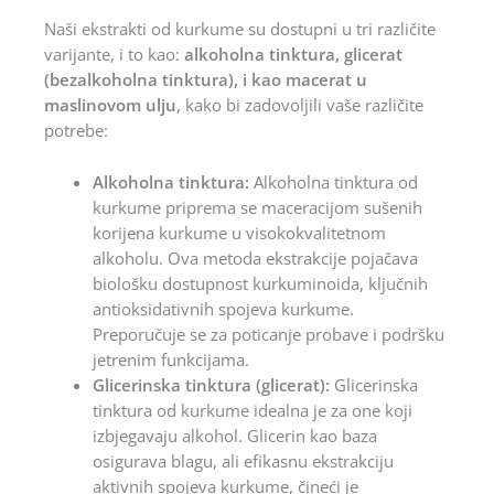
Naši ekstrakti od kurkume su dostupni u tri različite
varijante, i to kao:
alkoholna tinktura, glicerat
(bezalkoholna tinktura), i kao macerat u
maslinovom ulju
, kako bi zadovoljili vaše različite
potrebe:
Alkoholna tinktura:
Alkoholna tinktura od
kurkume priprema se maceracijom sušenih
korijena kurkume u visokokvalitetnom
alkoholu. Ova metoda ekstrakcije pojačava
biološku dostupnost kurkuminoida, ključnih
antioksidativnih spojeva kurkume.
Preporučuje se za poticanje probave i podršku
jetrenim funkcijama.
Glicerinska tinktura (glicerat):
Glicerinska
tinktura od kurkume idealna je za one koji
izbjegavaju alkohol. Glicerin kao baza
osigurava blagu, ali efikasnu ekstrakciju
aktivnih spojeva kurkume, čineći je