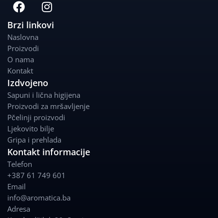
F
I
a
n
c
s
Brzi linkovi
e
t
Naslovna
b
a
Proizvodi
o
g
O nama
o
r
Kontakt
k
a
Izdvojeno
m
Sapuni i lična higijena
Proizvodi za mršavljenje
Pčelinji proizvodi
Ljekovito bilje
Gripa i prehlada
Kontakt informacije
Telefon
+387 61 749 601
Email
info@aromatica.ba
Adresa