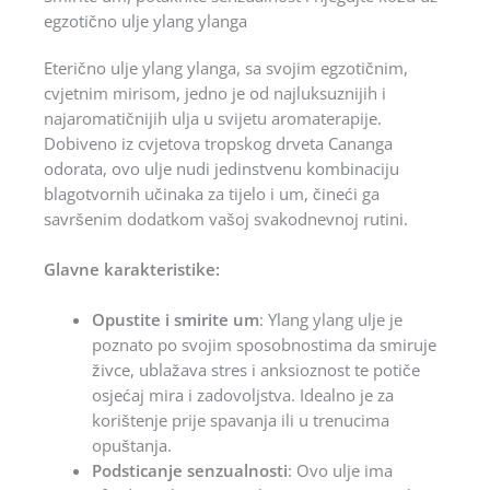
egzotično ulje ylang ylanga
Eterično ulje ylang ylanga, sa svojim egzotičnim,
cvjetnim mirisom, jedno je od najluksuznijih i
najaromatičnijih ulja u svijetu aromaterapije.
Dobiveno iz cvjetova tropskog drveta Cananga
odorata, ovo ulje nudi jedinstvenu kombinaciju
blagotvornih učinaka za tijelo i um, čineći ga
savršenim dodatkom vašoj svakodnevnoj rutini.
Glavne karakteristike:
Opustite i smirite um
: Ylang ylang ulje je
poznato po svojim sposobnostima da smiruje
živce, ublažava stres i anksioznost te potiče
osjećaj mira i zadovoljstva. Idealno je za
korištenje prije spavanja ili u trenucima
opuštanja.
Podsticanje senzualnosti
: Ovo ulje ima