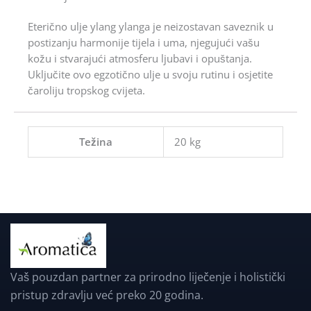
Eterično ulje ylang ylanga je neizostavan saveznik u
postizanju harmonije tijela i uma, njegujući vašu
kožu i stvarajući atmosferu ljubavi i opuštanja.
Uključite ovo egzotično ulje u svoju rutinu i osjetite
čaroliju tropskog cvijeta.
Težina
20 kg
Vaš pouzdan partner za prirodno liječenje i holistički
pristup zdravlju već preko 20 godina.