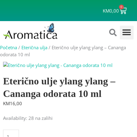
Skip
0
Cart
to
KM
0,00
content
Početna
/
Eterična ulja
/ Eterično ulje ylang ylang – Cananga
odorata 10 ml
Eterično ulje ylang ylang –
Cananga odorata 10 ml
KM
16,00
Eterično
Availability:
28 na zalihi
ulje
ylang