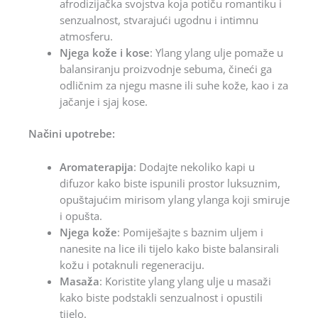
afrodizijačka svojstva koja potiču romantiku i
senzualnost, stvarajući ugodnu i intimnu
atmosferu.
Njega kože i kose
: Ylang ylang ulje pomaže u
balansiranju proizvodnje sebuma, čineći ga
odličnim za njegu masne ili suhe kože, kao i za
jačanje i sjaj kose.
Načini upotrebe:
Aromaterapija
: Dodajte nekoliko kapi u
difuzor kako biste ispunili prostor luksuznim,
opuštajućim mirisom ylang ylanga koji smiruje
i opušta.
Njega kože
: Pomiješajte s baznim uljem i
nanesite na lice ili tijelo kako biste balansirali
kožu i potaknuli regeneraciju.
Masaža
: Koristite ylang ylang ulje u masaži
kako biste podstakli senzualnost i opustili
tijelo.