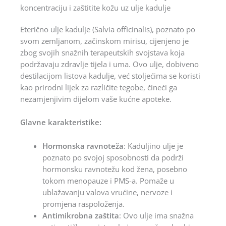
koncentraciju i zaštitite kožu uz ulje kadulje
Eterično ulje kadulje (Salvia officinalis), poznato po
svom zemljanom, začinskom mirisu, cijenjeno je
zbog svojih snažnih terapeutskih svojstava koja
podržavaju zdravlje tijela i uma. Ovo ulje, dobiveno
destilacijom listova kadulje, već stoljećima se koristi
kao prirodni lijek za različite tegobe, čineći ga
nezamjenjivim dijelom vaše kućne apoteke.
Glavne karakteristike:
Hormonska ravnoteža
: Kaduljino ulje je
poznato po svojoj sposobnosti da podrži
hormonsku ravnotežu kod žena, posebno
tokom menopauze i PMS-a. Pomaže u
ublažavanju valova vrućine, nervoze i
promjena raspoloženja.
Antimikrobna zaštita
: Ovo ulje ima snažna