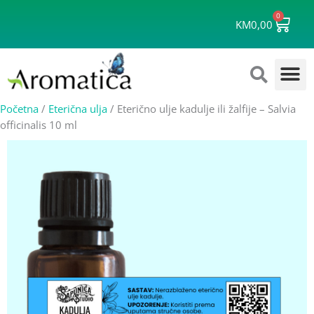
Skip
0
Cart
to
KM
0,00
content
Početna
/
Eterična ulja
/ Eterično ulje kadulje ili žalfije – Salvia
officinalis 10 ml