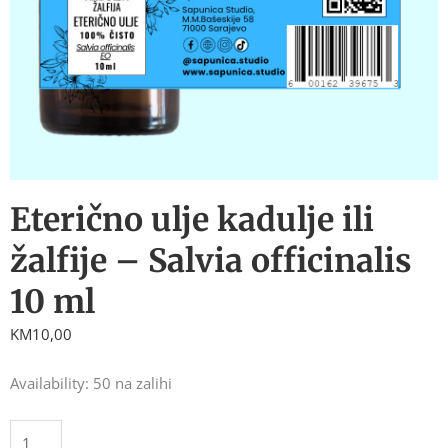
Eterično ulje kadulje ili
žalfije – Salvia officinalis
10 ml
KM
10,00
Eterično
Availability:
50 na zalihi
ulje
kadulje