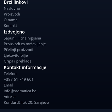
c
s
Brzi linkovi
e
t
Naslovna
b
a
Proizvodi
o
g
O nama
o
r
Kontakt
k
a
Izdvojeno
m
Sapuni i lična higijena
Proizvodi za mršavljenje
Pčelinji proizvodi
Ljekovito bilje
Gripa i prehlada
Kontakt informacije
Telefon
+387 61 749 601
Email
info@aromatica.ba
Adresa
Kundurdžiluk 20
,
Sarajevo