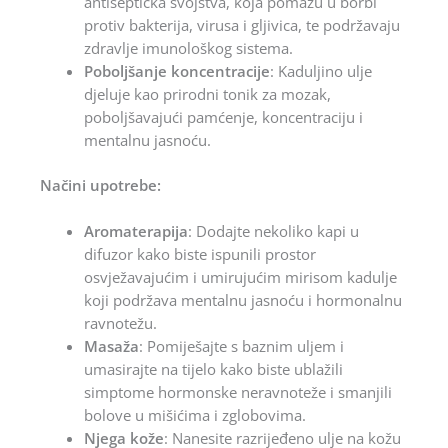
antiseptička svojstva, koja pomažu u borbi
protiv bakterija, virusa i gljivica, te podržavaju
zdravlje imunološkog sistema.
Poboljšanje koncentracije
: Kaduljino ulje
djeluje kao prirodni tonik za mozak,
poboljšavajući pamćenje, koncentraciju i
mentalnu jasnoću.
Načini upotrebe:
Aromaterapija
: Dodajte nekoliko kapi u
difuzor kako biste ispunili prostor
osvježavajućim i umirujućim mirisom kadulje
koji podržava mentalnu jasnoću i hormonalnu
ravnotežu.
Masaža
: Pomiješajte s baznim uljem i
umasirajte na tijelo kako biste ublažili
simptome hormonske neravnoteže i smanjili
bolove u mišićima i zglobovima.
Njega kože
: Nanesite razrijeđeno ulje na kožu