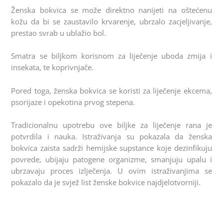
Ženska bokvica se može direktno nanijeti na oštećenu
kožu da bi se zaustavilo krvarenje, ubrzalo zacjeljivanje,
prestao svrab u ublažio bol.
Smatra se biljkom korisnom za liječenje uboda zmija i
insekata, te koprivnjače.
Pored toga, ženska bokvica se koristi za liječenje ekcema,
psorijaze i opekotina prvog stepena.
Tradicionalnu upotrebu ove biljke za liječenje rana je
potvrdila i nauka. Istraživanja su pokazala da ženska
bokvica zaista sadrži hemijske supstance koje dezinfikuju
povrede, ubijaju patogene organizme, smanjuju upalu i
ubrzavaju proces izlječenja. U ovim istraživanjima se
pokazalo da je svjež list ženske bokvice najdjelotvorniji.