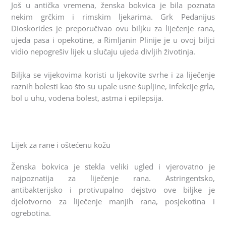
Još u antička vremena, ženska bokvica je bila poznata
nekim grčkim i rimskim ljekarima. Grk Pedanijus
Dioskorides je preporučivao ovu biljku za liječenje rana,
ujeda pasa i opekotine, a Rimljanin Plinije je u ovoj biljci
vidio nepogrešiv lijek u slučaju ujeda divljih životinja.
Biljka se vijekovima koristi u ljekovite svrhe i za liječenje
raznih bolesti kao što su upale usne šupljine, infekcije grla,
bol u uhu, vodena bolest, astma i epilepsija.
Lijek za rane i oštećenu kožu
Ženska bokvica je stekla veliki ugled i vjerovatno je
najpoznatija za liječenje rana. Astringentsko,
antibakterijsko i protivupalno dejstvo ove biljke je
djelotvorno za liječenje manjih rana, posjekotina i
ogrebotina.