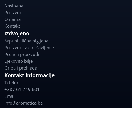
e
t
Naslovna
b
a
Proizvodi
o
g
O nama
o
r
Kontakt
k
a
Izdvojeno
m
Sapuni i lična higijena
Proizvodi za mršavljenje
Pčelinji proizvodi
Ljekovito bilje
Gripa i prehlada
Kontakt informacije
Telefon
+387 61 749 601
Email
info@aromatica.ba
Adresa
Kundurdžiluk 20
,
Sarajevo
Politika povrata i refundacije
Privatnost kupovine i