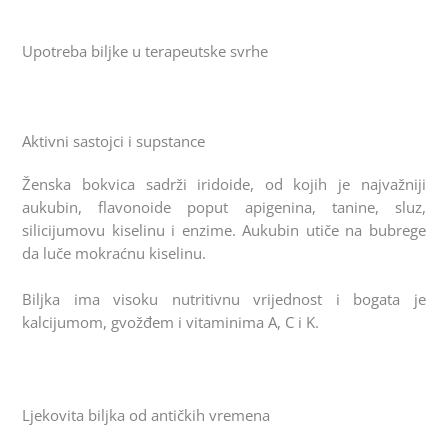
Upotreba biljke u terapeutske svrhe
Aktivni sastojci i supstance
Ženska bokvica sadrži iridoide, od kojih je najvažniji
aukubin, flavonoide poput apigenina, tanine, sluz,
silicijumovu kiselinu i enzime. Aukubin utiče na bubrege
da luče mokraćnu kiselinu.
Biljka ima visoku nutritivnu vrijednost i bogata je
kalcijumom, gvožđem i vitaminima A, C i K.
Ljekovita biljka od antičkih vremena