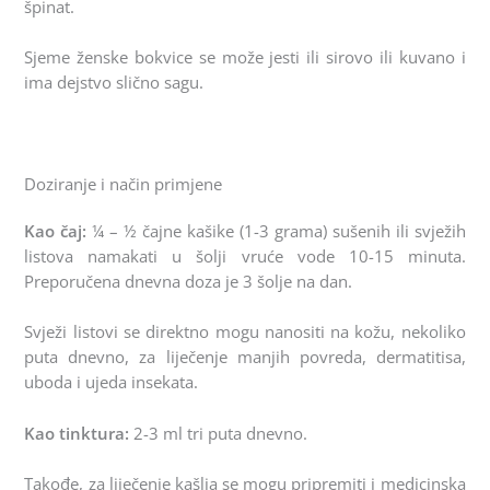
špinat.
Sjeme ženske bokvice se može jesti ili sirovo ili kuvano i
ima dejstvo slično sagu.
Doziranje i način primjene
Kao čaj:
¼ – ½ čajne kašike (1-3 grama) sušenih ili svježih
listova namakati u šolji vruće vode 10-15 minuta.
Preporučena dnevna doza je 3 šolje na dan.
Svježi listovi se direktno mogu nanositi na kožu, nekoliko
puta dnevno, za liječenje manjih povreda, dermatitisa,
uboda i ujeda insekata.
Kao tinktura:
2-3 ml tri puta dnevno.
Takođe, za liječenje kašlja se mogu pripremiti i medicinska