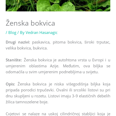
Ženska bokvica
/
Blog
/ By
Vedran Hasanagic
Drugi nazivi:
paskavica, pitoma bokvica, široki trputac,
velika bokvica, bukvica.
Stanište:
Ženska bokvica je autohtona vrsta u Evropi i u
umjerenim oblastima Azije. Međutim, ova biljka se
odomaćila u svim umjerenim podnebljima u svijetu.
Opis:
Ženska bokvica je niska višegodišnja biljka koja
pripada porodici trpučevki. Ovalni ili srcoliki listovi su pri
dnu skupljeni u rozetu. Listovi imaju 3-9 elastičnih debelih
žilica tamnozelene boje.
Cvjetovi se nalaze na uskoj cilindričnoj stabljici koja je