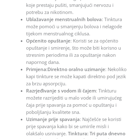
koje prestaju pušiti, smanjujući nervozu i
potrebu za nikotinom.
Ublažavanje menstrualnih bolova
: Tinktura
može pomoći u smanjenju bolova i nelagode
tijekom menstrualnog ciklusa.
Općenito opuštanje
: Koristi se za općenito
opuštanje i smirenje, što može biti korisno u
stresnim periodima ili za opuštanje nakon
napornog dana.
Primjena:Direktno oralno uzimanje
: Nekoliko
kapi tinkture se može kapati direktno pod jezik
za brzu apsorpciju.
Razrjeđivanje s vodom ili čajem
: Tinkturu
možete razrijediti u malo vode ili umirujućeg
čaja prije spavanja za pomoć u opuštanju i
poboljšanju kvalitete sna.
Uzimanje prije spavanja
: Najčešće se koristi
prije spavanja kako bi se umirile misli i
olakšalo usnivanje.
Tinktura: Tri puta dnevno