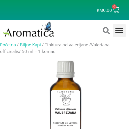
Skip
0
Cart
to
KM
0,00
content
Početna
/
Biljne Kapi
/ Tinktura od valerijane /Valeriana
officinalis/ 50 ml – 1 komad