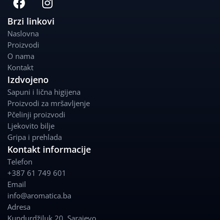
a
n
c
s
Brzi linkovi
e
t
Naslovna
b
a
Proizvodi
o
g
O nama
o
r
Kontakt
k
a
Izdvojeno
m
Sapuni i lična higijena
Proizvodi za mršavljenje
Pčelinji proizvodi
Ljekovito bilje
Gripa i prehlada
Kontakt informacije
Telefon
+387 61 749 601
Email
info@aromatica.ba
Adresa
Kundurdžiluk 20
,
Sarajevo