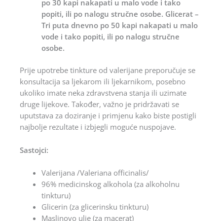
po 30 kapi nakapati u malo vode i tako
popiti, ili po nalogu stručne osobe. Glicerat –
Tri puta dnevno po 50 kapi nakapati u malo
vode i tako popiti, ili po nalogu stručne
osobe.
Prije upotrebe tinkture od valerijane preporučuje se
konsultacija sa ljekarom ili ljekarnikom, posebno
ukoliko imate neka zdravstvena stanja ili uzimate
druge lijekove. Također, važno je pridržavati se
uputstava za doziranje i primjenu kako biste postigli
najbolje rezultate i izbjegli moguće nuspojave.
Sastojci:
Valerijana /Valeriana officinalis/
96% medicinskog alkohola (za alkoholnu
tinkturu)
Glicerin (za glicerinsku tinkturu)
Maslinovo ulje (za macerat)