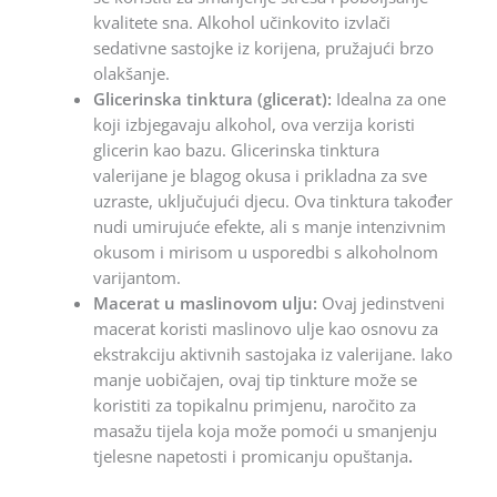
kvalitete sna. Alkohol učinkovito izvlači
sedativne sastojke iz korijena, pružajući brzo
olakšanje.
Glicerinska tinktura (glicerat):
Idealna za one
koji izbjegavaju alkohol, ova verzija koristi
glicerin kao bazu. Glicerinska tinktura
valerijane je blagog okusa i prikladna za sve
uzraste, uključujući djecu. Ova tinktura također
nudi umirujuće efekte, ali s manje intenzivnim
okusom i mirisom u usporedbi s alkoholnom
varijantom.
Macerat u maslinovom ulju:
Ovaj jedinstveni
macerat koristi maslinovo ulje kao osnovu za
ekstrakciju aktivnih sastojaka iz valerijane. Iako
manje uobičajen, ovaj tip tinkture može se
koristiti za topikalnu primjenu, naročito za
masažu tijela koja može pomoći u smanjenju
tjelesne napetosti i promicanju opuštanja
.