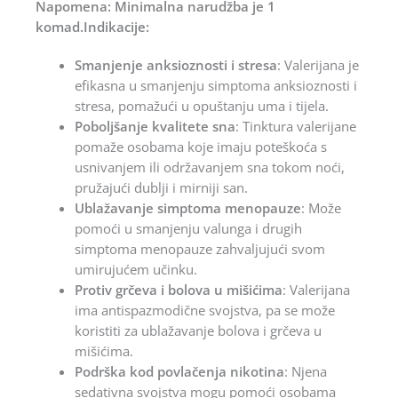
Napomena: Minimalna narudžba je 1
komad.Indikacije:
Smanjenje anksioznosti i stresa
: Valerijana je
efikasna u smanjenju simptoma anksioznosti i
stresa, pomažući u opuštanju uma i tijela.
Poboljšanje kvalitete sna
: Tinktura valerijane
pomaže osobama koje imaju poteškoća s
usnivanjem ili održavanjem sna tokom noći,
pružajući dublji i mirniji san.
Ublažavanje simptoma menopauze
: Može
pomoći u smanjenju valunga i drugih
simptoma menopauze zahvaljujući svom
umirujućem učinku.
Protiv grčeva i bolova u mišićima
: Valerijana
ima antispazmodične svojstva, pa se može
koristiti za ublažavanje bolova i grčeva u
mišićima.
Podrška kod povlačenja nikotina
: Njena
sedativna svojstva mogu pomoći osobama