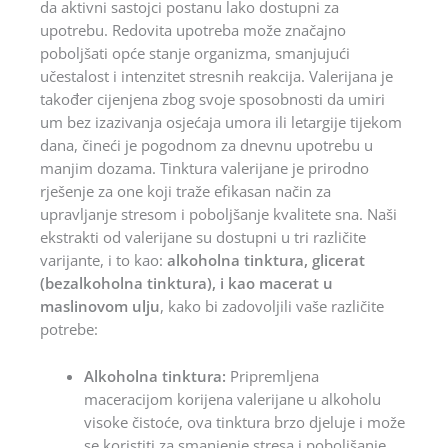
da aktivni sastojci postanu lako dostupni za
upotrebu. Redovita upotreba može značajno
poboljšati opće stanje organizma, smanjujući
učestalost i intenzitet stresnih reakcija. Valerijana je
također cijenjena zbog svoje sposobnosti da umiri
um bez izazivanja osjećaja umora ili letargije tijekom
dana, čineći je pogodnom za dnevnu upotrebu u
manjim dozama. Tinktura valerijane je prirodno
rješenje za one koji traže efikasan način za
upravljanje stresom i poboljšanje kvalitete sna. Naši
ekstrakti od valerijane su dostupni u tri različite
varijante, i to kao:
alkoholna tinktura, glicerat
(bezalkoholna tinktura), i kao macerat u
maslinovom ulju
, kako bi zadovoljili vaše različite
potrebe:
Alkoholna tinktura:
Pripremljena
maceracijom korijena valerijane u alkoholu
visoke čistoće, ova tinktura brzo djeluje i može
se koristiti za smanjenje stresa i poboljšanje