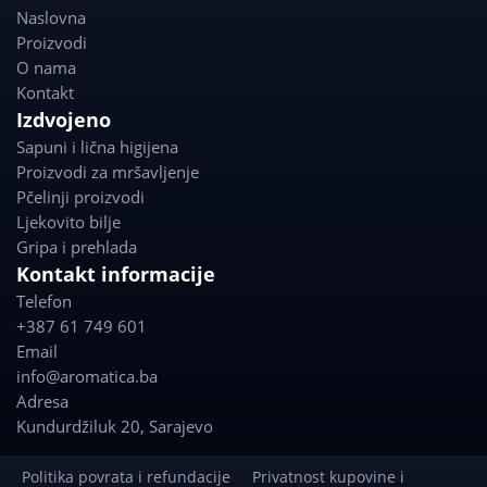
e
t
Naslovna
b
a
Proizvodi
o
g
O nama
o
r
Kontakt
k
a
Izdvojeno
m
Sapuni i lična higijena
Proizvodi za mršavljenje
Pčelinji proizvodi
Ljekovito bilje
Gripa i prehlada
Kontakt informacije
Telefon
+387 61 749 601
Email
info@aromatica.ba
Adresa
Kundurdžiluk 20
,
Sarajevo
Politika povrata i refundacije
Privatnost kupovine i