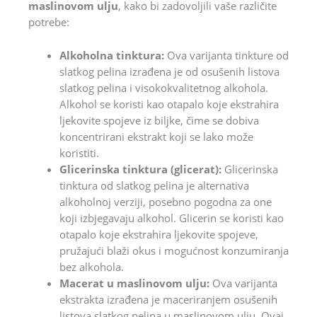
maslinovom ulju
, kako bi zadovoljili vaše različite
potrebe:
Alkoholna tinktura:
Ova varijanta tinkture od
slatkog pelina izrađena je od osušenih listova
slatkog pelina i visokokvalitetnog alkohola.
Alkohol se koristi kao otapalo koje ekstrahira
ljekovite spojeve iz biljke, čime se dobiva
koncentrirani ekstrakt koji se lako može
koristiti.
Glicerinska tinktura (glicerat):
Glicerinska
tinktura od slatkog pelina je alternativa
alkoholnoj verziji, posebno pogodna za one
koji izbjegavaju alkohol. Glicerin se koristi kao
otapalo koje ekstrahira ljekovite spojeve,
pružajući blaži okus i mogućnost konzumiranja
bez alkohola.
Macerat u maslinovom ulju:
Ova varijanta
ekstrakta izrađena je maceriranjem osušenih
listova slatkog pelina u maslinovom ulju. Ovaj