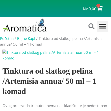
Skip
0
Cart
to
KM
0,00
content
Početna
/
Biljne Kapi
/ Tinktura od slatkog pelina /Artemisia
annua/ 50 ml – 1 komad
Tinktura od slatkog pelina
/Artemisia annua/ 50 ml – 1
komad
Ovog proizvoda trenutno nema na skladištu te je nedostupan