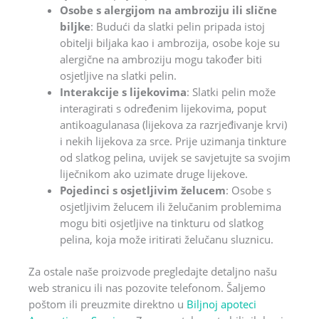
Osobe s alergijom na ambroziju ili slične
biljke
: Budući da slatki pelin pripada istoj
obitelji biljaka kao i ambrozija, osobe koje su
alergične na ambroziju mogu također biti
osjetljive na slatki pelin.
Interakcije s lijekovima
: Slatki pelin može
interagirati s određenim lijekovima, poput
antikoagulanasa (lijekova za razrjeđivanje krvi)
i nekih lijekova za srce. Prije uzimanja tinkture
od slatkog pelina, uvijek se savjetujte sa svojim
liječnikom ako uzimate druge lijekove.
Pojedinci s osjetljivim želucem
: Osobe s
osjetljivim želucem ili želučanim problemima
mogu biti osjetljive na tinkturu od slatkog
pelina, koja može iritirati želučanu sluznicu.
Za ostale naše proizvode pregledajte detaljno našu
web stranicu ili nas pozovite telefonom. Šaljemo
poštom ili preuzmite direktno u
Biljnoj apoteci