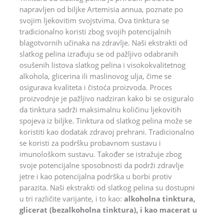
napravljen od biljke Artemisia annua, poznate po
svojim ljekovitim svojstvima. Ova tinktura se
tradicionalno koristi zbog svojih potencijalnih
blagotvornih učinaka na zdravlje. Naši ekstrakti od
slatkog pelina izrađuju se od pažljivo odabranih
osušenih listova slatkog pelina i visokokvalitetnog
alkohola, glicerina ili maslinovog ulja, čime se
osigurava kvaliteta i čistoća proizvoda. Proces
proizvodnje je pažljivo nadziran kako bi se osiguralo
da tinktura sadrži maksimalnu količinu ljekovitih
spojeva iz biljke. Tinktura od slatkog pelina može se
koristiti kao dodatak zdravoj prehrani. Tradicionalno
se koristi za podršku probavnom sustavu i
imunološkom sustavu. Također se istražuje zbog
svoje potencijalne sposobnosti da podrži zdravlje
jetre i kao potencijalna podrška u borbi protiv
parazita. Naši ekstrakti od slatkog pelina su dostupni
u tri različite varijante, i to kao:
alkoholna tinktura,
glicerat (bezalkoholna tinktura), i kao macerat u