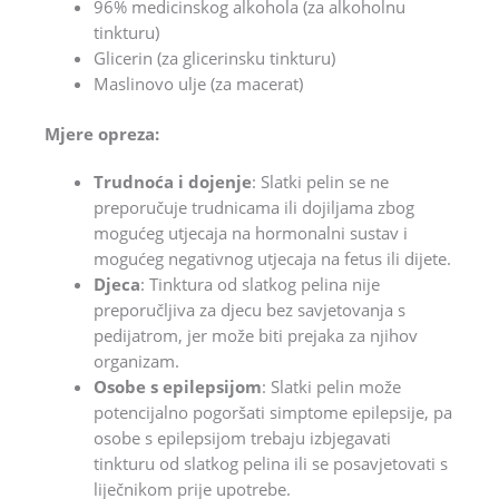
96% medicinskog alkohola (za alkoholnu
tinkturu)
Glicerin (za glicerinsku tinkturu)
Maslinovo ulje (za macerat)
Mjere opreza:
Trudnoća i dojenje
: Slatki pelin se ne
preporučuje trudnicama ili dojiljama zbog
mogućeg utjecaja na hormonalni sustav i
mogućeg negativnog utjecaja na fetus ili dijete.
Djeca
: Tinktura od slatkog pelina nije
preporučljiva za djecu bez savjetovanja s
pedijatrom, jer može biti prejaka za njihov
organizam.
Osobe s epilepsijom
: Slatki pelin može
potencijalno pogoršati simptome epilepsije, pa
osobe s epilepsijom trebaju izbjegavati
tinkturu od slatkog pelina ili se posavjetovati s
liječnikom prije upotrebe.