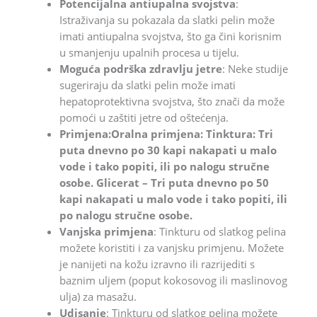
Potencijalna antiupalna svojstva
:
Istraživanja su pokazala da slatki pelin može
imati antiupalna svojstva, što ga čini korisnim
u smanjenju upalnih procesa u tijelu.
Moguća podrška zdravlju jetre
: Neke studije
sugeriraju da slatki pelin može imati
hepatoprotektivna svojstva, što znači da može
pomoći u zaštiti jetre od oštećenja.
Primjena:Oralna primjena: Tinktura: Tri
puta dnevno po 30 kapi nakapati u malo
vode i tako popiti, ili po nalogu stručne
osobe. Glicerat – Tri puta dnevno po 50
kapi nakapati u malo vode i tako popiti, ili
po nalogu stručne osobe.
Vanjska primjena
: Tinkturu od slatkog pelina
možete koristiti i za vanjsku primjenu. Možete
je nanijeti na kožu izravno ili razrijediti s
baznim uljem (poput kokosovog ili maslinovog
ulja) za masažu.
Udisanje
: Tinkturu od slatkog pelina možete