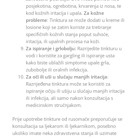
posjekotina, ogrebotina, krvarenja iz nosa, te
kod kožnih iritacija i upala.
Za kožne
probleme
: Tinktura se može dodati u kreme ili
losione koji se zatim koriste za tretiranje
specifičnih kožnih stanja poput suhoće,
iritacija, ili upalnih procesa na koži.
Za ispiranje i grlobolju:
Razrijedite tinkturu u
vodi i koristite za gargling ili ispiranje usta
kako biste ublažili simptome upale grla,
zubobolje ili oralnih infekcija.
Za oči ili uši u slučaju manjih iritacija
:
Razrijeđena tinktura može se koristiti za
ispiranje očiju ili ušiju u slučaju manjih iritacija
ili infekcija, ali samo nakon konzultacija s
medicinskim stručnjakom.
Prije upotrebe tinkture od rusomače preporučuje se
konsultacija sa ljekarom ili ljekarnikom, posebno
ukoliko imate neka zdravstvena stanja ili uzimate