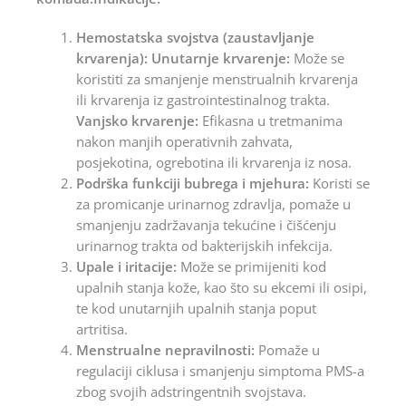
Hemostatska svojstva (zaustavljanje
krvarenja): Unutarnje krvarenje:
Može se
koristiti za smanjenje menstrualnih krvarenja
ili krvarenja iz gastrointestinalnog trakta.
Vanjsko krvarenje:
Efikasna u tretmanima
nakon manjih operativnih zahvata,
posjekotina, ogrebotina ili krvarenja iz nosa.
Podrška funkciji bubrega i mjehura:
Koristi se
za promicanje urinarnog zdravlja, pomaže u
smanjenju zadržavanja tekućine i čišćenju
urinarnog trakta od bakterijskih infekcija.
Upale i iritacije:
Može se primijeniti kod
upalnih stanja kože, kao što su ekcemi ili osipi,
te kod unutarnjih upalnih stanja poput
artritisa.
Menstrualne nepravilnosti:
Pomaže u
regulaciji ciklusa i smanjenju simptoma PMS-a
zbog svojih adstringentnih svojstava.