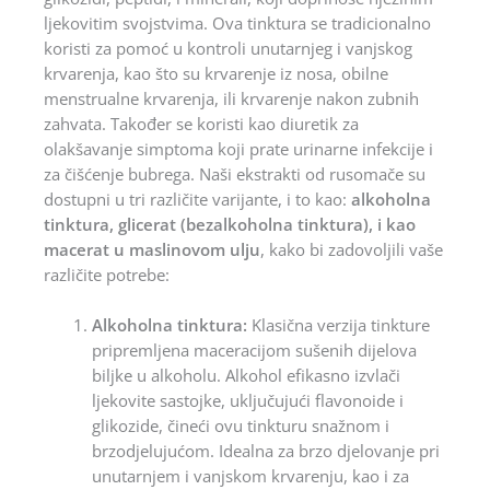
ljekovitim svojstvima. Ova tinktura se tradicionalno
koristi za pomoć u kontroli unutarnjeg i vanjskog
krvarenja, kao što su krvarenje iz nosa, obilne
menstrualne krvarenja, ili krvarenje nakon zubnih
zahvata. Također se koristi kao diuretik za
olakšavanje simptoma koji prate urinarne infekcije i
za čišćenje bubrega. Naši ekstrakti od rusomače su
dostupni u tri različite varijante, i to kao:
alkoholna
tinktura, glicerat (bezalkoholna tinktura), i kao
macerat u maslinovom ulju
, kako bi zadovoljili vaše
različite potrebe:
Alkoholna tinktura:
Klasična verzija tinkture
pripremljena maceracijom sušenih dijelova
biljke u alkoholu. Alkohol efikasno izvlači
ljekovite sastojke, uključujući flavonoide i
glikozide, čineći ovu tinkturu snažnom i
brzodjelujućom. Idealna za brzo djelovanje pri
unutarnjem i vanjskom krvarenju, kao i za