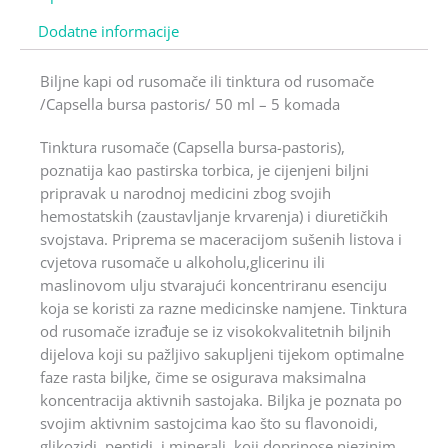
Dodatne informacije
Biljne kapi od rusomače ili tinktura od rusomače
/Capsella bursa pastoris/ 50 ml – 5 komada
Tinktura rusomače (Capsella bursa-pastoris),
poznatija kao pastirska torbica, je cijenjeni biljni
pripravak u narodnoj medicini zbog svojih
hemostatskih (zaustavljanje krvarenja) i diuretičkih
svojstava. Priprema se maceracijom sušenih listova i
cvjetova rusomače u alkoholu,glicerinu ili
maslinovom ulju stvarajući koncentriranu esenciju
koja se koristi za razne medicinske namjene. Tinktura
od rusomače izrađuje se iz visokokvalitetnih biljnih
dijelova koji su pažljivo sakupljeni tijekom optimalne
faze rasta biljke, čime se osigurava maksimalna
koncentracija aktivnih sastojaka. Biljka je poznata po
svojim aktivnim sastojcima kao što su flavonoidi,
glikozidi, peptidi, i minerali, koji doprinose njezinim