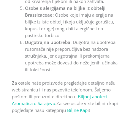
od krvarenja tijekom ili nakon zahvata.
Osobe s alergijama na biljke iz obitelji
Brassicaceae:
Osobe koje imaju alergije na
biljke iz iste obitelji (koja uključuje gorušicu,
kupus i druge) mogu biti alergične i na
pastirsku torbicu.
Dugotrajna upotreba:
Dugotrajna upotreba
rusomače nije preporučljiva bez nadzora
stručnjaka, jer dugotrajna ili prekomjerna
upotreba može dovesti do neželjenih učinaka
ili toksičnosti.
Za ostale naše proizvode pregledajte detaljno našu
web stranicu ili nas pozovite telefonom. Šaljemo
poštom ili preuzmite direktno u
Biljnoj apoteci
Aromatica u Sarajevu
.Za sve ostale vrste biljnih kapi
pogledajte našu kategoriju
Biljne Kap
i!