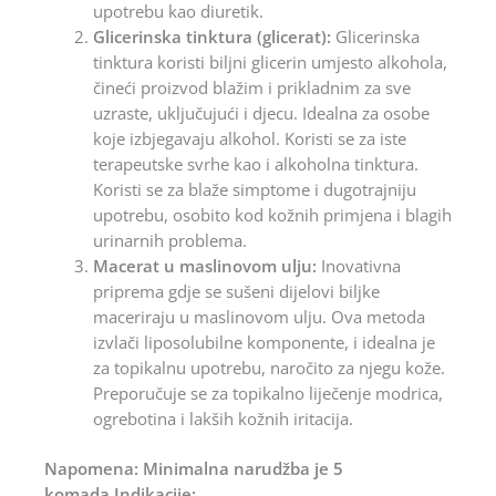
upotrebu kao diuretik.
Glicerinska tinktura (glicerat):
Glicerinska
tinktura koristi biljni glicerin umjesto alkohola,
čineći proizvod blažim i prikladnim za sve
uzraste, uključujući i djecu. Idealna za osobe
koje izbjegavaju alkohol. Koristi se za iste
terapeutske svrhe kao i alkoholna tinktura.
Koristi se za blaže simptome i dugotrajniju
upotrebu, osobito kod kožnih primjena i blagih
urinarnih problema.
Macerat u maslinovom ulju:
Inovativna
priprema gdje se sušeni dijelovi biljke
maceriraju u maslinovom ulju. Ova metoda
izvlači liposolubilne komponente, i idealna je
za topikalnu upotrebu, naročito za njegu kože.
Preporučuje se za topikalno liječenje modrica,
ogrebotina i lakših kožnih iritacija.
Napomena: Minimalna narudžba je 5
komada.Indikacije: