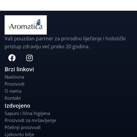
Vaš pouzdan partner za prirodno liječenje i holistički
pristup zdravlju već preko 20 godina.
F
I
a
n
c
s
Brzi linkovi
e
t
Naslovna
b
a
Proizvodi
o
g
O nama
o
r
Kontakt
k
a
Izdvojeno
m
Sapuni i lična higijena
Proizvodi za mršavljenje
Pčelinji proizvodi
Ljekovito bilje