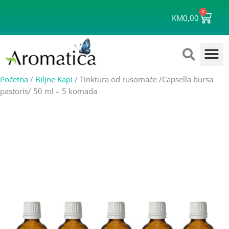
Skip
0
Cart
to
KM
0,00
content
Početna
/
Biljne Kapi
/ Tinktura od rusomače /Capsella bursa
pastoris/ 50 ml – 5 komada