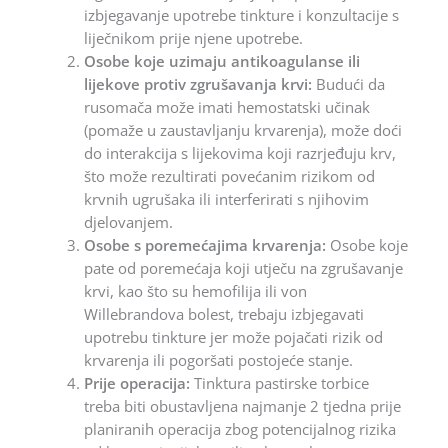
izbjegavanje upotrebe tinkture i konzultacije s
liječnikom prije njene upotrebe.
Osobe koje uzimaju antikoagulanse ili
lijekove protiv zgrušavanja krvi:
Budući da
rusomača može imati hemostatski učinak
(pomaže u zaustavljanju krvarenja), može doći
do interakcija s lijekovima koji razrjeđuju krv,
što može rezultirati povećanim rizikom od
krvnih ugrušaka ili interferirati s njihovim
djelovanjem.
Osobe s poremećajima krvarenja:
Osobe koje
pate od poremećaja koji utječu na zgrušavanje
krvi, kao što su hemofilija ili von
Willebrandova bolest, trebaju izbjegavati
upotrebu tinkture jer može pojačati rizik od
krvarenja ili pogoršati postojeće stanje.
Prije operacija:
Tinktura pastirske torbice
treba biti obustavljena najmanje 2 tjedna prije
planiranih operacija zbog potencijalnog rizika