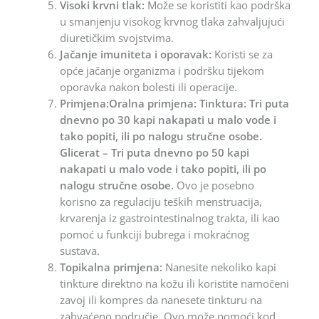
Visoki krvni tlak:
Može se koristiti kao podrška
u smanjenju visokog krvnog tlaka zahvaljujući
diuretičkim svojstvima.
Jačanje imuniteta i oporavak:
Koristi se za
opće jačanje organizma i podršku tijekom
oporavka nakon bolesti ili operacije.
Primjena:Oralna primjena: Tinktura: Tri puta
dnevno po 30 kapi nakapati u malo vode i
tako popiti, ili po nalogu stručne osobe.
Glicerat – Tri puta dnevno po 50 kapi
nakapati u malo vode i tako popiti, ili po
nalogu stručne osobe.
Ovo je posebno
korisno za regulaciju teških menstruacija,
krvarenja iz gastrointestinalnog trakta, ili kao
pomoć u funkciji bubrega i mokraćnog
sustava.
Topikalna primjena:
Nanesite nekoliko kapi
tinkture direktno na kožu ili koristite namočeni
zavoj ili kompres da nanesete tinkturu na
zahvaćeno područje. Ovo može pomoći kod