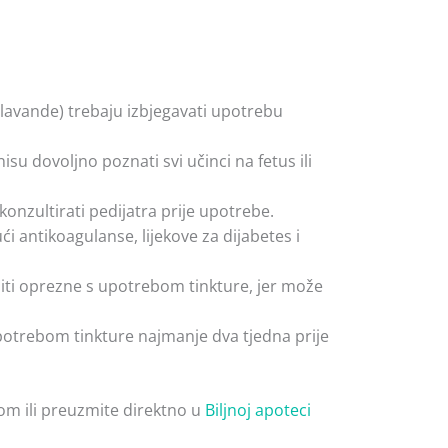
 lavande) trebaju izbjegavati upotrebu
isu dovoljno poznati svi učinci na fetus ili
onzultirati pedijatra prije upotrebe.
i antikoagulanse, lijekove za dijabetes i
biti oprezne s upotrebom tinkture, jer može
potrebom tinkture najmanje dva tjedna prije
om ili preuzmite direktno u
Biljnoj apoteci