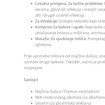
Lokalna primjena:
Za kožne probleme:
N
ekcema, gljivičnih infekcija i manjih ran
afti i drugih oralnih infekcija.
Za inhalacije:
Dodajte nekoliko kapi tink
Kompresi Za bolove i upale:
Napravite o
ublažavanje bolova u mišićima, artritis
Masaža: Za opuštanje mišića:
Pomiješajt
zglobova.
Prije upotrebe tinkture od majčine dušice, pre
uzimate druge lijekove. Također, važno je pridr
nuspojave.
Sastojci:
Majčina dušica /Thymus serphyllum/
96% medicinskog alkohola (za alkoholnu
Glicerin (za glicerinsku tinkturu)