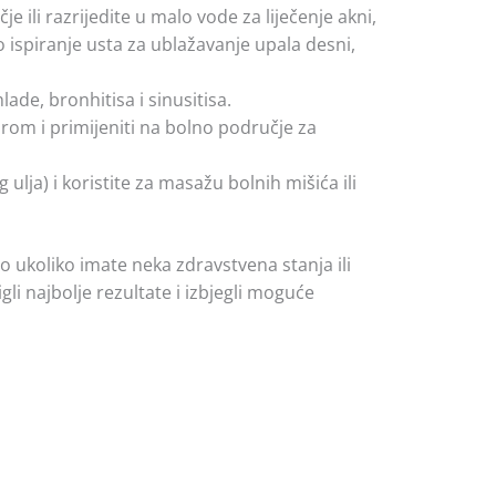
 ili razrijedite u malo vode za liječenje akni,
ao ispiranje usta za ublažavanje upala desni,
ade, bronhitisa i sinusitisa.
urom i primijeniti na bolno područje za
lja) i koristite za masažu bolnih mišića ili
o ukoliko imate neka zdravstvena stanja ili
li najbolje rezultate i izbjegli moguće