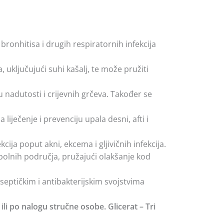
ronhitisa i drugih respiratornih infekcija
ključujući suhi kašalj, te može pružiti
nadutosti i crijevnih grčeva. Također se
 liječenje i prevenciju upala desni, afti i
ija poput akni, ekcema i gljivičnih infekcija.
olnih područja, pružajući olakšanje kod
eptičkim i antibakterijskim svojstvima
li po nalogu stručne osobe. Glicerat – Tri