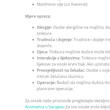
Maslinovo ulje (za macerat)
Mjere opreza:
Alergije:
Osobe alergične na majčinu duši
tinkture.
Trudnoća i dojenje:
Trudnice i dojilje tr
dojenče.
Djeca:
Tinktura majčine dušice može biti
Interakcije s lijekovima:
Tinktura majčine
lijekove za visoki krvni tlak. Ako uzimate
Preosjetljivost na želudac:
Osobe s osjet
iritirati želučanu sluznicu.
Operacije:
Budući da majčina dušica mož
planirane operacije.
Za ostale naše proizvode pregledajte detaljno
Aromatica u Sarajevu
.Za sve ostale vrste bilj