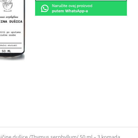
 majčine dušice /Thymus serphyllum/ 50 ml – 3 komada