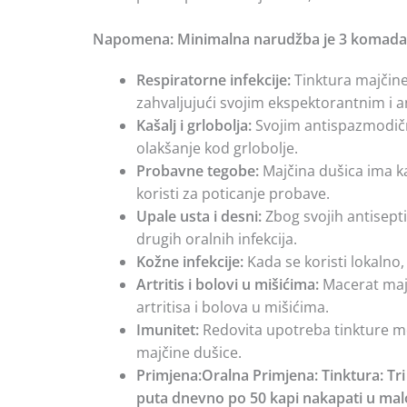
Napomena: Minimalna narudžba je 3 komada.I
Respiratorne infekcije:
Tinktura majčine 
zahvaljujući svojim ekspektorantnim i a
Kašalj i grlobolja:
Svojim antispazmodični
olakšanje kod grlobolje.
Probavne tegobe:
Majčina dušica ima ka
koristi za poticanje probave.
Upale usta i desni:
Zbog svojih antiseptič
drugih oralnih infekcija.
Kožne infekcije:
Kada se koristi lokalno,
Artritis i bolovi u mišićima:
Macerat majč
artritisa i bolova u mišićima.
Imunitet:
Redovita upotreba tinkture mo
majčine dušice.
Primjena:Oralna Primjena: Tinktura: Tri 
puta dnevno po 50 kapi nakapati u malo 