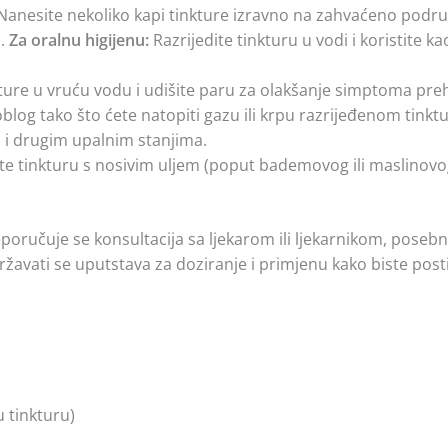
anesite nekoliko kapi tinkture izravno na zahvaćeno područje
a.
Za oralnu higijenu:
Razrijedite tinkturu u vodi i koristite k
ture u vruću vodu i udišite paru za olakšanje simptoma prehl
blog tako što ćete natopiti gazu ili krpu razrijeđenom tinkt
u i drugim upalnim stanjima.
e tinkturu s nosivim uljem (poput bademovog ili maslinovog u
poručuje se konsultacija sa ljekarom ili ljekarnikom, posebn
žavati se uputstava za doziranje i primjenu kako biste postig
 tinkturu)