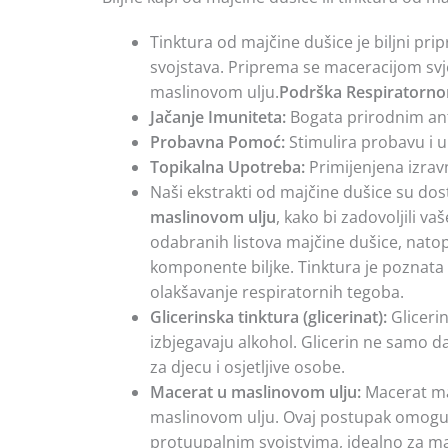
Tinktura od majčine dušice je biljni prip
svojstava. Priprema se maceracijom svježi
maslinovom ulju.
Podrška Respiratorno
Jačanje Imuniteta:
Bogata prirodnim anti
Probavna Pomoć:
Stimulira probavu i 
Topikalna Upotreba:
Primijenjena izravn
Naši ekstrakti od majčine dušice su dostu
maslinovom ulju
, kako bi zadovoljili va
odabranih listova majčine dušice, natop
komponente biljke. Tinktura je poznata
olakšavanje respiratornih tegoba.
Glicerinska tinktura (glicerinat):
Glicerin
izbjegavaju alkohol. Glicerin ne samo da 
za djecu i osjetljive osobe.
Macerat u maslinovom ulju:
Macerat maj
maslinovom ulju. Ovaj postupak omogućava 
protuupalnim svojstvima, idealno za ma