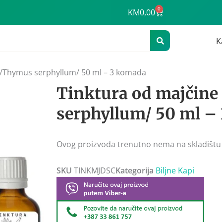
0
Cart
KM
0,00
K
e /Thymus serphyllum/ 50 ml – 3 komada
Tinktura od majčine
serphyllum/ 50 ml –
Ovog proizvoda trenutno nema na skladištu
SKU
TINKMJDSC
Kategorija
Biljne Kapi