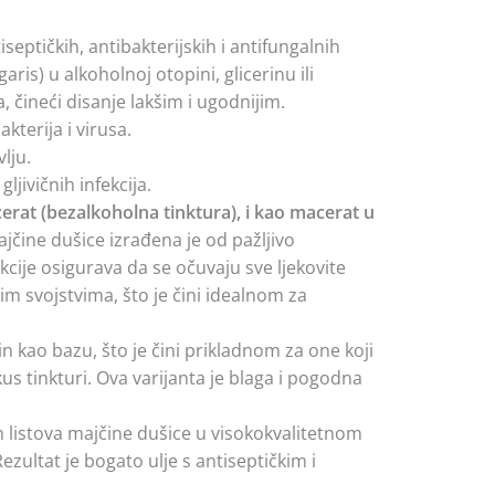
iseptičkih, antibakterijskih i antifungalnih
ris) u alkoholnoj otopini, glicerinu ili
, čineći disanje lakšim i ugodnijim.
terija i virusa.
lju.
jivičnih infekcija.
cerat (bezalkoholna tinktura), i kao macerat u
jčine dušice izrađena je od pažljivo
cije osigurava da se očuvaju sve ljekovite
m svojstvima, što je čini idealnom za
rin kao bazu, što je čini prikladnom za one koji
kus tinkturi. Ova varijanta je blaga i pogodna
listova majčine dušice u visokokvalitetnom
ezultat je bogato ulje s antiseptičkim i