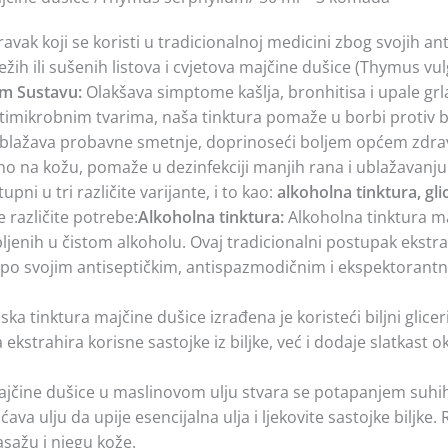
ravak koji se koristi u tradicionalnoj medicini zbog svojih ant
h ili sušenih listova i cvjetova majčine dušice (Thymus vulga
m Sustavu:
Olakšava simptome kašlja, bronhitisa i upale grla
mikrobnim tvarima, naša tinktura pomaže u borbi protiv bak
ublažava probavne smetnje, doprinoseći boljem općem zdrav
o na kožu, pomaže u dezinfekciji manjih rana i ublažavanju gl
pni u tri različite varijante, i to kao:
alkoholna tinktura, gli
še različite potrebe:
Alkoholna tinktura:
Alkoholna tinktura ma
ljenih u čistom alkoholu. Ovaj tradicionalni postupak ekstrak
 po svojim antiseptičkim, antispazmodičnim i ekspektorantni
ska tinktura majčine dušice izrađena je koristeći biljni glice
ekstrahira korisne sastojke iz biljke, već i dodaje slatkast o
čine dušice u maslinovom ulju stvara se potapanjem suhih 
ulju da upije esencijalna ulja i ljekovite sastojke biljke. R
sažu i njegu kože.