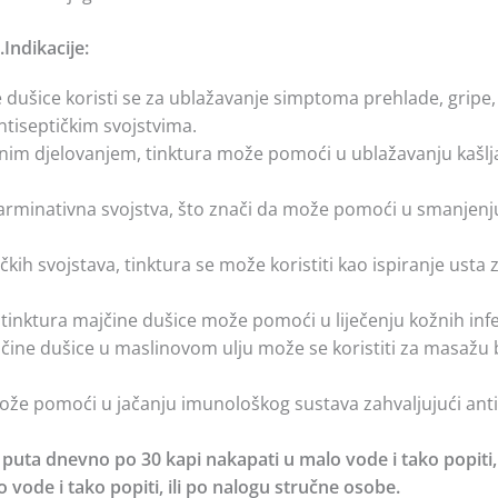
ndikacije:
dušice koristi se za ublažavanje simptoma prehlade, gripe, b
ntiseptičkim svojstvima.
m djelovanjem, tinktura može pomoći u ublažavanju kašlja, u
rminativna svojstva, što znači da može pomoći u smanjenju 
kih svojstava, tinktura se može koristiti kao ispiranje usta za
 tinktura majčine dušice može pomoći u liječenju kožnih infekc
ine dušice u maslinovom ulju može se koristiti za masažu b
že pomoći u jačanju imunološkog sustava zahvaljujući antis
puta dnevno po 30 kapi nakapati u malo vode i tako popiti, i
vode i tako popiti, ili po nalogu stručne osobe.