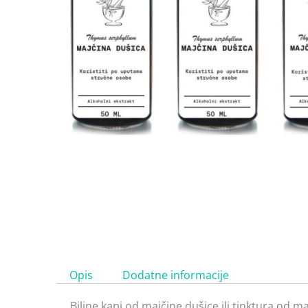
Opis
Dodatne informacije
Biljne kapi od majčine dušice ili tinktura od