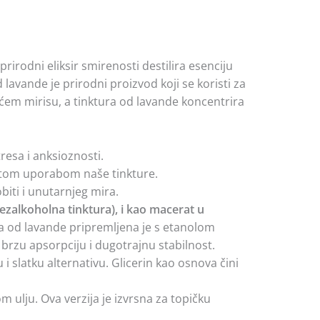
prirodni eliksir smirenosti destilira esenciju
avande je prirodni proizvod koji se koristi za
ćem mirisu, a tinktura od lavande koncentrira
esa i anksioznosti.
itom uporabom naše tinkture.
ti i unutarnjeg mira.
bezalkoholna tinktura), i kao macerat u
a od lavande pripremljena je s etanolom
za brzu apsorpciju i dugotrajnu stabilnost.
 i slatku alternativu. Glicerin kao osnova čini
ulju. Ova verzija je izvrsna za topičku