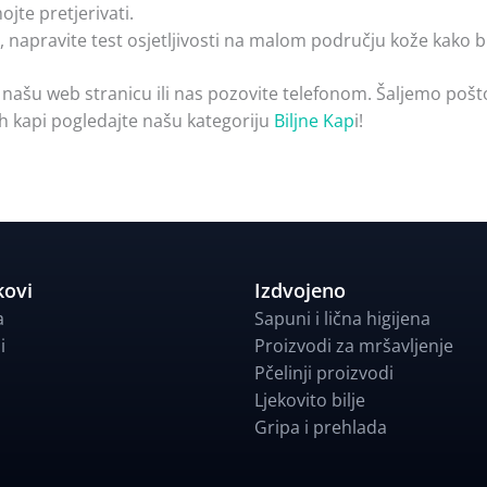
jte pretjerivati.
 napravite test osjetljivosti na malom području kože kako bis
 našu web stranicu ili nas pozovite telefonom. Šaljemo pošt
nih kapi pogledajte našu kategoriju
Biljne Kap
i!
kovi
Izdvojeno
a
Sapuni i lična higijena
i
Proizvodi za mršavljenje
Pčelinji proizvodi
Ljekovito bilje
Gripa i prehlada