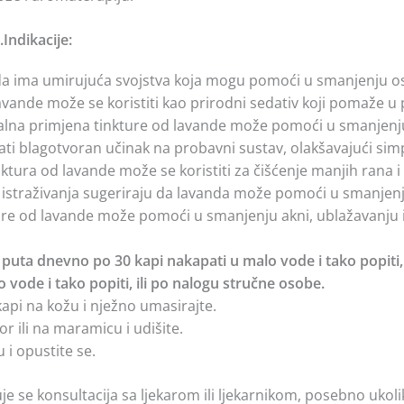
ndikacije:
 ima umirujuća svojstva koja mogu pomoći u smanjenju osje
vande može se koristiti kao prirodni sedativ koji pomaže u p
ikalna primjena tinkture od lavande može pomoći u smanjenju
i blagotvoran učinak na probavni sustav, olakšavajući simp
ktura od lavande može se koristiti za čišćenje manjih rana 
istraživanja sugeriraju da lavanda može pomoći u smanje
re od lavande može pomoći u smanjenju akni, ublažavanju irit
puta dnevno po 30 kapi nakapati u malo vode i tako popiti, i
vode i tako popiti, ili po nalogu stručne osobe.
api na kožu i nježno umasirajte.
r ili na maramicu i udišite.
 i opustite se.
e se konsultacija sa ljekarom ili ljekarnikom, posebno ukoli