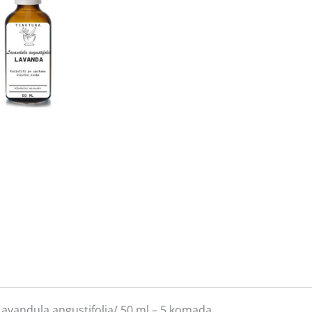
 /Lavandula angustifolia/ 50 ml – 5 komada