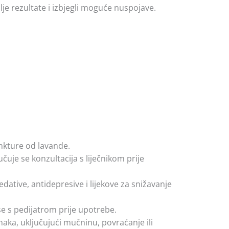
lje rezultate i izbjegli moguće nuspojave.
inkture od lavande.
čuje se konzultacija s liječnikom prije
dative, antidepresive i lijekove za snižavanje
se s pedijatrom prije upotrebe.
ka, uključujući mučninu, povraćanje ili