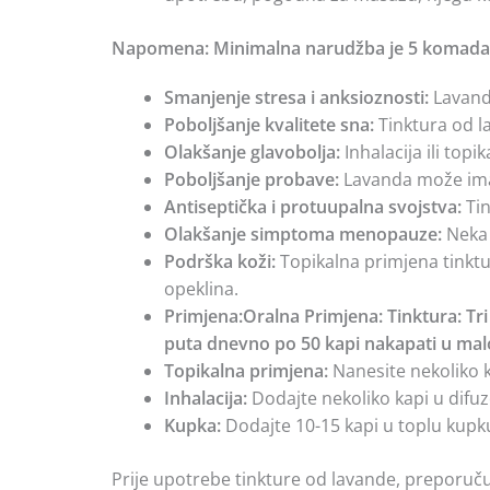
Napomena: Minimalna narudžba je 5 komada.I
Smanjenje stresa i anksioznosti:
Lavanda
Poboljšanje kvalitete sna:
Tinktura od la
Olakšanje glavobolja:
Inhalacija ili top
Poboljšanje probave:
Lavanda može imat
Antiseptička i protuupalna svojstva:
Tin
Olakšanje simptoma menopauze:
Neka 
Podrška koži:
Topikalna primjena tinktu
opeklina.
Primjena:Oralna Primjena: Tinktura: Tri 
puta dnevno po 50 kapi nakapati u malo 
Topikalna primjena:
Nanesite nekoliko k
Inhalacija:
Dodajte nekoliko kapi u difuzo
Kupka:
Dodajte 10-15 kapi u toplu kupku
Prije upotrebe tinkture od lavande, preporučuj