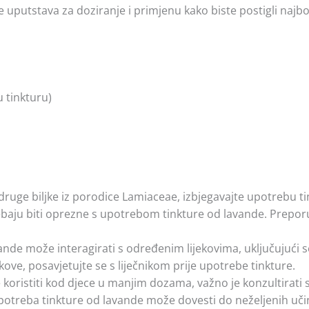
e uputstava za doziranje i primjenu kako biste postigli najbo
 tinkturu)
 druge biljke iz porodice Lamiaceae, izbjegavajte upotrebu t
rebaju biti oprezne s upotrebom tinkture od lavande. Preporu
nde može interagirati s određenim lijekovima, uključujući se
kove, posavjetujte se s liječnikom prije upotrebe tinkture.
koristiti kod djece u manjim dozama, važno je konzultirati 
treba tinkture od lavande može dovesti do neželjenih učina