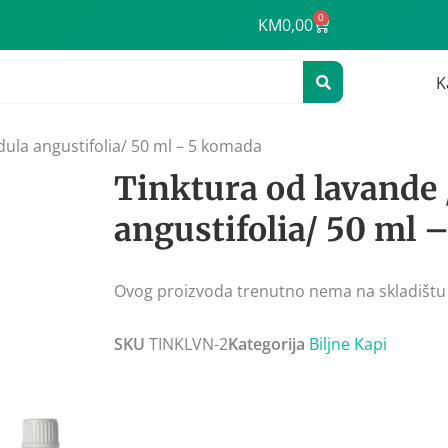
0
Cart
KM
0,00
K
dula angustifolia/ 50 ml – 5 komada
Tinktura od lavande
angustifolia/ 50 ml 
Ovog proizvoda trenutno nema na skladištu
SKU
TINKLVN-2
Kategorija
Biljne Kapi