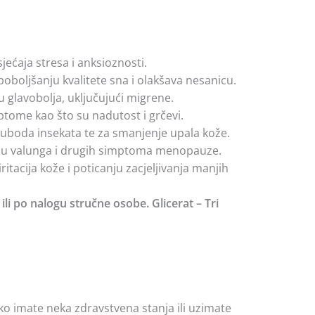
ćaja stresa i anksioznosti.
oboljšanju kvalitete sna i olakšava nesanicu.
 glavobolja, uključujući migrene.
tome kao što su nadutost i grčevi.
i uboda insekata te za smanjenje upala kože.
nju valunga i drugih simptoma menopauze.
acija kože i poticanju zacjeljivanja manjih
li po nalogu stručne osobe. Glicerat – Tri
ko imate neka zdravstvena stanja ili uzimate