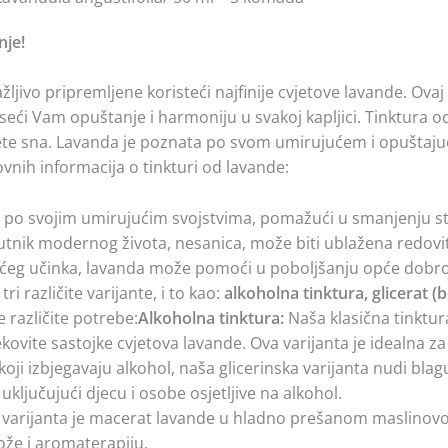
nje!
ljivo pripremljene koristeći najfinije cvjetove lavande. Ovaj 
i Vam opuštanje i harmoniju u svakoj kapljici. Tinktura od l
itete sna. Lavanda je poznata po svom umirujućem i opuštaju
vnih informacija o tinkturi od lavande:
po svojim umirujućim svojstvima, pomažući u smanjenju str
utnik modernog života, nesanica, može biti ublažena redov
eg učinka, lavanda može pomoći u poboljšanju opće dobrobi
i različite varijante, i to kao:
alkoholna tinktura, glicerat (
še različite potrebe:
Alkoholna tinktura:
Naša klasična tinktur
 ljekovite sastojke cvjetova lavande. Ova varijanta je idealna 
oji izbjegavaju alkohol, naša glicerinska varijanta nudi blagu
ljučujući djecu i osobe osjetljive na alkohol.
varijanta je macerat lavande u hladno prešanom maslinovom 
že i aromaterapiju.