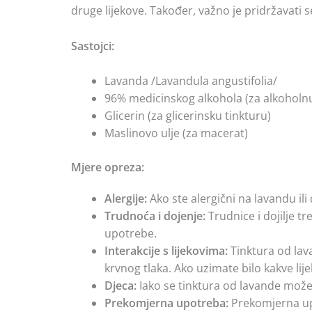
druge lijekove. Također, važno je pridržavati s
Sastojci:
Lavanda /Lavandula angustifolia/
96% medicinskog alkohola (za alkoholnu
Glicerin (za glicerinsku tinkturu)
Maslinovo ulje (za macerat)
Mjere opreza:
Alergije:
Ako ste alergični na lavandu ili
Trudnoća i dojenje:
Trudnice i dojilje t
upotrebe.
Interakcije s lijekovima:
Tinktura od lava
krvnog tlaka. Ako uzimate bilo kakve lije
Djeca:
Iako se tinktura od lavande može 
Prekomjerna upotreba:
Prekomjerna upo