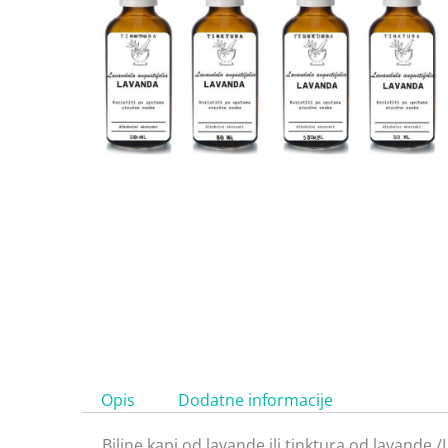
Opis
Dodatne informacije
Biljne kapi od lavande ili tinktura od lavande