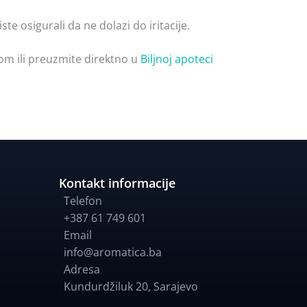
te osigurali da ne dolazi do iritacije.
om ili preuzmite direktno u
Biljnoj apoteci
Kontakt informacije
Telefon
+387 61 749 601
Email
info@aromatica.ba
Adresa
Kundurdžiluk 20
,
Sarajevo