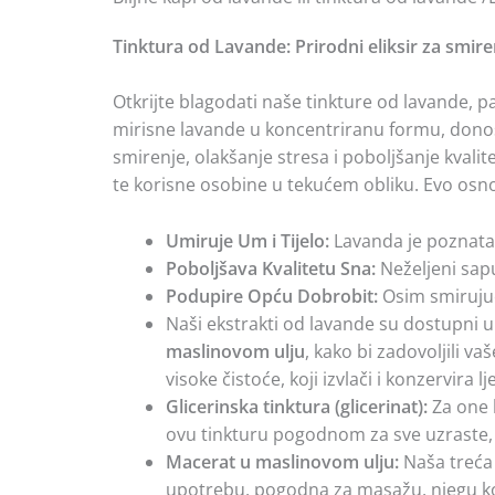
Tinktura od Lavande: Prirodni eliksir za smire
Otkrijte blagodati naše tinkture od lavande, paž
mirisne lavande u koncentriranu formu, donoseć
smirenje, olakšanje stresa i poboljšanje kval
te korisne osobine u tekućem obliku. Evo osno
Umiruje Um i Tijelo:
Lavanda je poznata 
Poboljšava Kvalitetu Sna:
Neželjeni sap
Podupire Opću Dobrobit:
Osim smirujuć
Naši ekstrakti od lavande su dostupni u tr
maslinovom ulju
, kako bi zadovoljili va
visoke čistoće, koji izvlači i konzervira
Glicerinska tinktura (glicerinat):
Za one k
ovu tinkturu pogodnom za sve uzraste, uk
Macerat u maslinovom ulju:
Naša treća 
upotrebu, pogodna za masažu, njegu ko