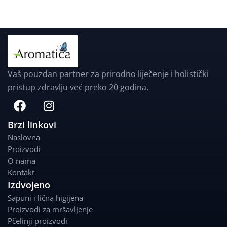
Vaš pouzdan partner za prirodno liječenje i holistički
pristup zdravlju već preko 20 godina.
F
I
a
n
c
s
Brzi linkovi
e
t
Naslovna
b
a
Proizvodi
o
g
O nama
o
r
Kontakt
k
a
Izdvojeno
m
Sapuni i lična higijena
Proizvodi za mršavljenje
Pčelinji proizvodi