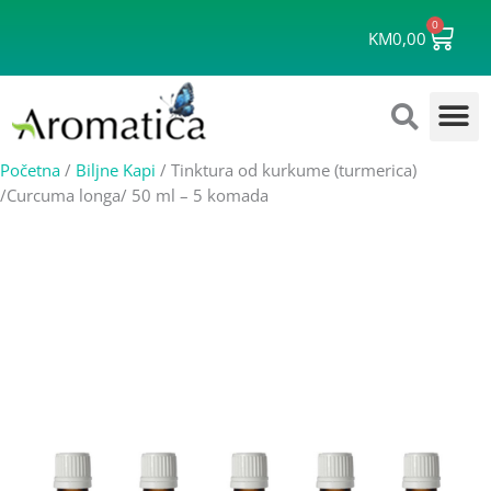
Skip
0
Cart
to
KM
0,00
content
Početna
/
Biljne Kapi
/ Tinktura od kurkume (turmerica)
/Curcuma longa/ 50 ml – 5 komada