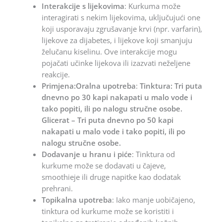
Interakcije s lijekovima
: Kurkuma može
interagirati s nekim lijekovima, uključujući one
koji usporavaju zgrušavanje krvi (npr. varfarin),
lijekove za dijabetes, i lijekove koji smanjuju
želučanu kiselinu. Ove interakcije mogu
pojačati učinke lijekova ili izazvati neželjene
reakcije.
Primjena:Oralna upotreba
:
Tinktura: Tri puta
dnevno po 30 kapi nakapati u malo vode i
tako popiti, ili po nalogu stručne osobe.
Glicerat – Tri puta dnevno po 50 kapi
nakapati u malo vode i tako popiti, ili po
nalogu stručne osobe.
Dodavanje u hranu i piće
: Tinktura od
kurkume može se dodavati u čajeve,
smoothieje ili druge napitke kao dodatak
prehrani.
Topikalna upotreba
: Iako manje uobičajeno,
tinktura od kurkume može se koristiti i