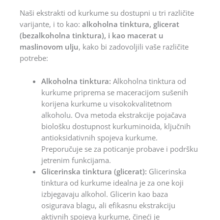
Naši ekstrakti od kurkume su dostupni u tri različite
varijante, i to kao:
alkoholna tinktura, glicerat
(bezalkoholna tinktura), i kao macerat u
maslinovom ulju
, kako bi zadovoljili vaše različite
potrebe:
Alkoholna tinktura:
Alkoholna tinktura od
kurkume priprema se maceracijom sušenih
korijena kurkume u visokokvalitetnom
alkoholu. Ova metoda ekstrakcije pojačava
biološku dostupnost kurkuminoida, ključnih
antioksidativnih spojeva kurkume.
Preporučuje se za poticanje probave i podršku
jetrenim funkcijama.
Glicerinska tinktura (glicerat):
Glicerinska
tinktura od kurkume idealna je za one koji
izbjegavaju alkohol. Glicerin kao baza
osigurava blagu, ali efikasnu ekstrakciju
aktivnih spojeva kurkume, čineći je