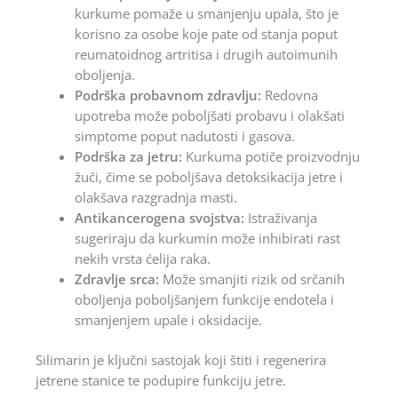
kurkume pomaže u smanjenju upala, što je
korisno za osobe koje pate od stanja poput
reumatoidnog artritisa i drugih autoimunih
oboljenja.
Podrška probavnom zdravlju:
Redovna
upotreba može poboljšati probavu i olakšati
simptome poput nadutosti i gasova.
Podrška za jetru:
Kurkuma potiče proizvodnju
žuči, čime se poboljšava detoksikacija jetre i
olakšava razgradnja masti.
Antikancerogena svojstva:
Istraživanja
sugeriraju da kurkumin može inhibirati rast
nekih vrsta ćelija raka.
Zdravlje srca:
Može smanjiti rizik od srčanih
oboljenja poboljšanjem funkcije endotela i
smanjenjem upale i oksidacije.
Silimarin je ključni sastojak koji štiti i regenerira
jetrene stanice te podupire funkciju jetre.