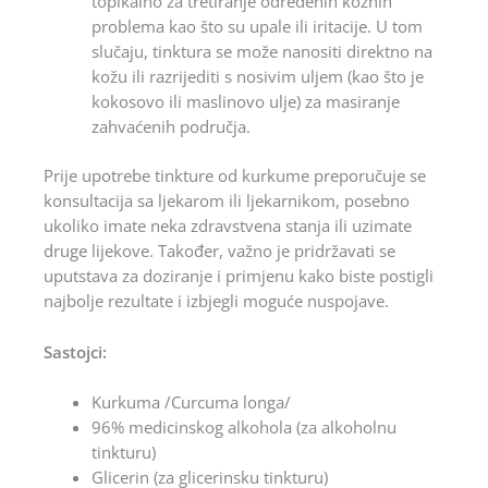
topikalno za tretiranje određenih kožnih
problema kao što su upale ili iritacije. U tom
slučaju, tinktura se može nanositi direktno na
kožu ili razrijediti s nosivim uljem (kao što je
kokosovo ili maslinovo ulje) za masiranje
zahvaćenih područja.
Prije upotrebe tinkture od kurkume preporučuje se
konsultacija sa ljekarom ili ljekarnikom, posebno
ukoliko imate neka zdravstvena stanja ili uzimate
druge lijekove. Također, važno je pridržavati se
uputstava za doziranje i primjenu kako biste postigli
najbolje rezultate i izbjegli moguće nuspojave.
Sastojci:
Kurkuma /Curcuma longa/
96% medicinskog alkohola (za alkoholnu
tinkturu)
Glicerin (za glicerinsku tinkturu)