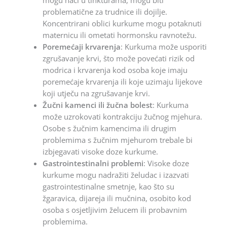
mogu naći u tinkturama, mogu biti
problematične za trudnice ili dojilje.
Koncentrirani oblici kurkume mogu potaknuti
maternicu ili ometati hormonsku ravnotežu.
Poremećaji krvarenja
: Kurkuma može usporiti
zgrušavanje krvi, što može povećati rizik od
modrica i krvarenja kod osoba koje imaju
poremećaje krvarenja ili koje uzimaju lijekove
koji utječu na zgrušavanje krvi.
Žučni kamenci ili žučna bolest
: Kurkuma
može uzrokovati kontrakciju žučnog mjehura.
Osobe s žučnim kamencima ili drugim
problemima s žučnim mjehurom trebale bi
izbjegavati visoke doze kurkume.
Gastrointestinalni problemi
: Visoke doze
kurkume mogu nadražiti želudac i izazvati
gastrointestinalne smetnje, kao što su
žgaravica, dijareja ili mučnina, osobito kod
osoba s osjetljivim želucem ili probavnim
problemima.