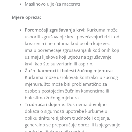
Maslinovo ulje (za macerat)
Mjere opreza:
Poremećaji zgrušavanja krvi
: Kurkuma može
usporiti zgrušavanje krvi, povećavajući rizik od
krvarenja i hematoma kod osoba koje već
imaju poremećaje zgrušavanja ili kod onih koji
uzimaju lijekove koji utječu na zgrušavanje
krvi, kao što su varfarin ili aspirin.
Žučni kamenci ili bolesti žučnog mjehura
:
Kurkuma može uzrokovati kontrakciju žučnog
mjehura, što može biti problematično za
osobe s postojećim žučnim kamencima ili
bolestima žučnog mjehura.
Trudnoća i dojenje
: Dok nema dovoljno
dokaza o sigurnosti upotrebe kurkume u
obliku tinkture tijekom trudnoće i dojenja,
generalno se preporučuje oprez ili izbjegavanje
upotrebe tijekom ovih perioda.