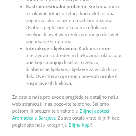
Gastrointestinalni problemi
: Kurkuma može
uzrokovati iritaciju želuca kod nekih osoba,
pogotovo ako se uzima u velikim dozama.
Osobe s peptičkim ulkusom, refluksom
kiseline ili osjetljivim želucem mogu doživjeti
pogoršanje simptoma.
Interakcije s lijekovima
: Kurkuma može
interagirati s određenim lijekovima, uključujući
one koji smanjuju kiselost u želucu,
dijabetesne lijekove, i lijekove za visoki krvni
tlak. Ove interakcije mogu povećati učinke ili
nuspojave tih lijekova.
Za ostale naše proizvode pregledajte detaljno našu
web stranicu ili nas pozovite telefono. Šaljemo
poštom ili preuzmite direktno u
Biljnoj apoteci
Aromatica u Sarajevu
.Za sve ostale vrste biljnih kapi
pogledajte našu kategoriju
Biljne Kap
i!