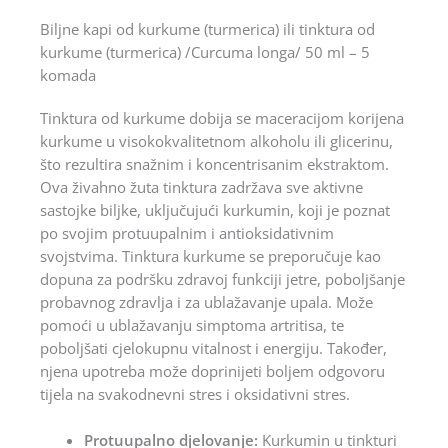
Biljne kapi od kurkume (turmerica) ili tinktura od
kurkume (turmerica) /Curcuma longa/ 50 ml – 5
komada
Tinktura od kurkume dobija se maceracijom korijena
kurkume u visokokvalitetnom alkoholu ili glicerinu,
što rezultira snažnim i koncentrisanim ekstraktom.
Ova živahno žuta tinktura zadržava sve aktivne
sastojke biljke, uključujući kurkumin, koji je poznat
po svojim protuupalnim i antioksidativnim
svojstvima. Tinktura kurkume se preporučuje kao
dopuna za podršku zdravoj funkciji jetre, poboljšanje
probavnog zdravlja i za ublažavanje upala. Može
pomoći u ublažavanju simptoma artritisa, te
poboljšati cjelokupnu vitalnost i energiju. Također,
njena upotreba može doprinijeti boljem odgovoru
tijela na svakodnevni stres i oksidativni stres.
Protuupalno djelovanje:
Kurkumin u tinkturi