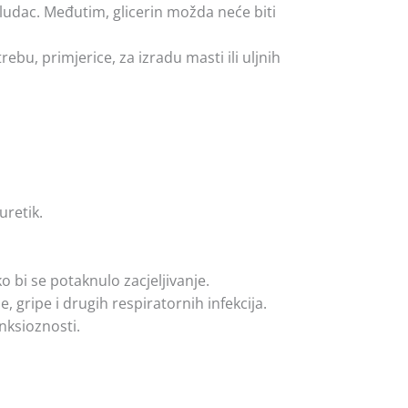
želudac. Međutim, glicerin možda neće biti
bu, primjerice, za izradu masti ili uljnih
uretik.
o bi se potaknulo zacjeljivanje.
 gripe i drugih respiratornih infekcija.
nksioznosti.