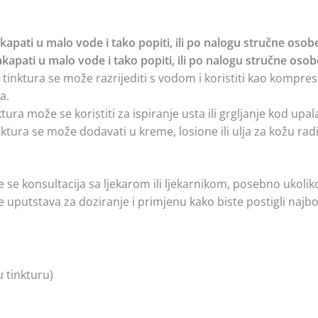
kapati u malo vode i tako popiti, ili po nalogu stručne osob
kapati u malo vode i tako popiti, ili po nalogu stručne osob
tinktura se može razrijediti s vodom i koristiti kao kompres
a.
ura može se koristiti za ispiranje usta ili grgljanje kod upala 
ktura se može dodavati u kreme, losione ili ulja za kožu rad
 se konsultacija sa ljekarom ili ljekarnikom, posebno ukolik
e uputstava za doziranje i primjenu kako biste postigli najbo
 tinkturu)