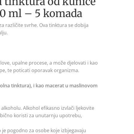
li tinktura od kunice
 50 ml – 5 komada
za različite svrhe. Ova tinktura se dobija
lju.
love, upalne procese, a može djelovati i kao
pe, te poticati oporavak organizma.
holna tinktura), i kao macerat u maslinovom
lkoholu. Alkohol efikasno izvlači ljekovite
 obično koristi za unutarnju upotrebu,
što je pogodno za osobe koje izbjegavaju