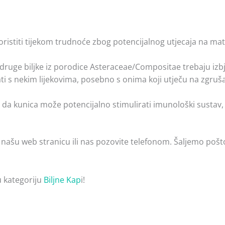
oristiti tijekom trudnoće zbog potencijalnog utjecaja na mat
 druge biljke iz porodice Asteraceae/Compositae trebaju izbj
i s nekim lijekovima, posebno s onima koji utječu na zgrušava
da kunica može potencijalno stimulirati imunološki sustav,
 našu web stranicu ili nas pozovite telefonom. Šaljemo pošt
u kategoriju
Biljne Kap
i!