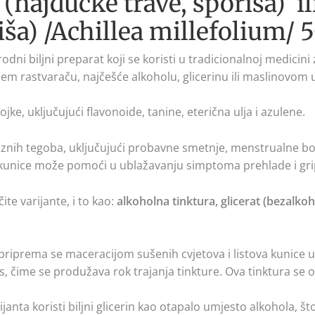
 (hajdučke trave, sporiša) i
iša) /Achillea millefolium/
rodni biljni preparat koji se koristi u tradicionalnoj medicini 
m rastvaraču, najčešće alkoholu, glicerinu ili maslinovom u
ojke, uključujući flavonoide, tanine, eterična ulja i azulene.
raznih tegoba, uključujući probavne smetnje, menstrualne bo
d kunice može pomoći u ublažavanju simptoma prehlade i gri
ite varijante, i to kao:
alkoholna tinktura, glicerat (bezalko
priprema se maceracijom sušenih cvjetova i listova kunice u a
ans, čime se produžava rok trajanja tinkture. Ova tinktura se
janta koristi biljni glicerin kao otapalo umjesto alkohola, 