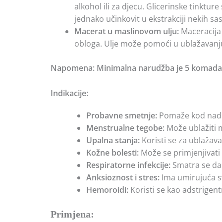
alkohol ili za djecu. Glicerinske tinktu
jednako učinkovit u ekstrakciji nekih sa
Macerat u maslinovom ulju:
Maceracija 
obloga. Ulje može pomoći u ublažavanju k
Napomena: Minimalna narudžba je 5 komada
Indikacije:
Probavne smetnje:
Pomaže kod naduto
Menstrualne tegobe:
Može ublažiti m
Upalna stanja:
Koristi se za ublažava
Kožne bolesti:
Može se primjenjivati l
Respiratorne infekcije:
Smatra se da i
Anksioznost i stres:
Ima umirujuća s
Hemoroidi:
Koristi se kao adstrige
Primjena: