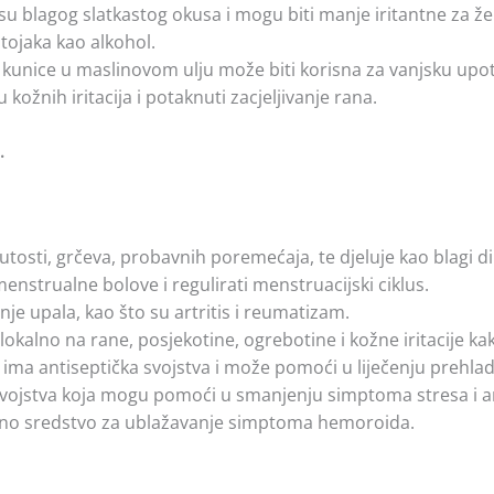
re su blagog slatkastog okusa i mogu biti manje iritantne za 
stojaka kao alkohol.
kunice u maslinovom ulju može biti korisna za vanjsku upotre
ožnih iritacija i potaknuti zacjeljivanje rana.
.
sti, grčeva, probavnih poremećaja, te djeluje kao blagi di
enstrualne bolove i regulirati menstruacijski ciklus.
nje upala, kao što su artritis i reumatizam.
okalno na rane, posjekotine, ogrebotine i kožne iritacije kak
ma antiseptička svojstva i može pomoći u liječenju prehlade,
vojstva koja mogu pomoći u smanjenju simptoma stresa i a
ntno sredstvo za ublažavanje simptoma hemoroida.