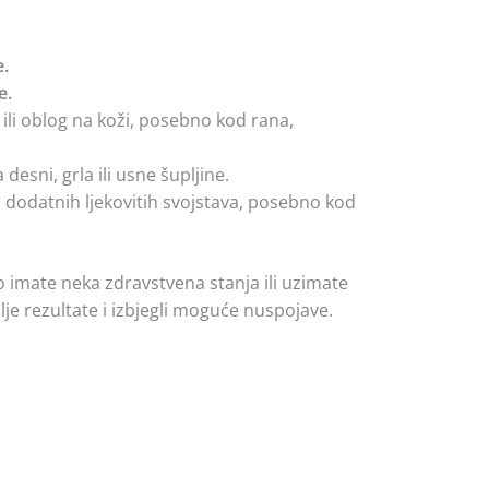
e.
e.
 ili oblog na koži, posebno kod rana,
desni, grla ili usne šupljine.
i dodatnih ljekovitih svojstava, posebno kod
o imate neka zdravstvena stanja ili uzimate
lje rezultate i izbjegli moguće nuspojave.