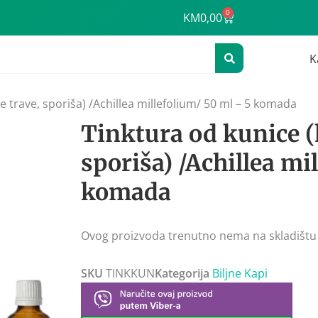
0
Cart
KM
0,00
K
e trave, sporiša) /Achillea millefolium/ 50 ml – 5 komada
Tinktura od kunice (
sporiša) /Achillea mi
komada
Ovog proizvoda trenutno nema na skladištu
SKU
TINKKUN
Kategorija
Biljne Kapi