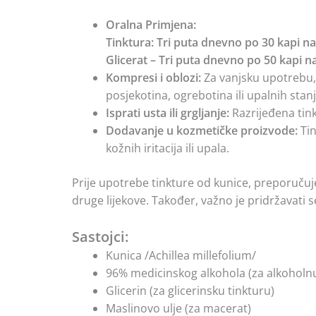
Oralna Primjena:
Tinktura: Tri puta dnevno po 30 kapi na
Glicerat – Tri puta dnevno po 50 kapi na
Kompresi i oblozi:
Za vanjsku upotrebu, 
posjekotina, ogrebotina ili upalnih stanj
Isprati usta ili grgljanje:
Razrijeđena tinkt
Dodavanje u kozmetičke proizvode:
Tin
kožnih iritacija ili upala.
Prije upotrebe tinkture od kunice, preporučuje
druge lijekove. Također, važno je pridržavati s
Sastojci:
Kunica /Achillea millefolium/
96% medicinskog alkohola (za alkoholnu
Glicerin (za glicerinsku tinkturu)
Maslinovo ulje (za macerat)