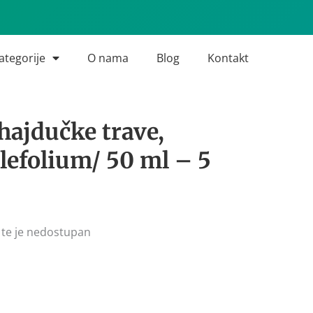
ategorije
O nama
Blog
Kontakt
hajdučke trave,
llefolium/ 50 ml – 5
 te je nedostupan