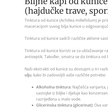
Biljne kapi od kunice
(hajdučke trave, spor
Tinktura od kunice (Achillea millefolium) je pri
maceracijom suvog bilja kunice u odgovarajuće
Tinktura od kunice sadrži različite aktivne sast
Tinktura od kunice koristi se za ublažavanje 
antiseptik. Također, smatra se da tinktura o
Naši ekstrakti od kunice su dostupni u tri različ
ulju
, kako bi zadovoljili vaše različite potrebe:
Alkoholna tinktura:
Najčešća varijanta, 
sastojke iz biljke i djeluje kao konzerv
razrijeđena u malo vode.
Glicerinska tinktura (glicerinat):
Ova vari