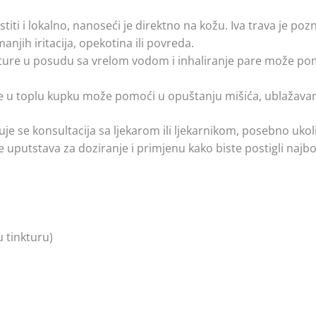
stiti i lokalno, nanoseći je direktno na kožu. Iva trava je p
anjih iritacija, opekotina ili povreda.
kture u posudu sa vrelom vodom i inhaliranje pare može po
re u toplu kupku može pomoći u opuštanju mišića, ublažavanj
uje se konsultacija sa ljekarom ili ljekarnikom, posebno uko
e uputstava za doziranje i primjenu kako biste postigli najbo
 tinkturu)