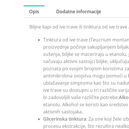
Opis
Dodatne informacije
Biljne kapi od ive trave ili tinktura od ive t
Tinktura od ive trave (Teucrium montanu
proizvodnje počinje sakupljanjem biljak
sušenja, biljke se maceriraju u etanolu,
sačuvaju aktivni sastojci biljke, uključuj
poznata po svojim brojnim koristima za
antimikrobna svojstva mogu pomoći u bor
ublažavanje simptoma kao što su nadutost
ive trave su dostupni u tri različite varij
bi zadovoljili vaše različite potrebe:
Alko
etanolu. Alkohol se koristi kao sredstvo
aktivnih sastojaka.
Glicerinska tinktura
: Za one koji žele i
procesu ekstrakcije, što rezultira neal