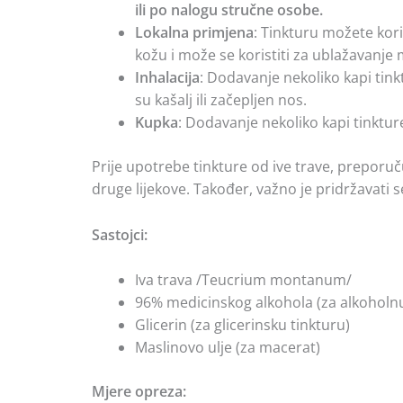
ili po nalogu stručne osobe.
Lokalna primjena
: Tinkturu možete kori
kožu i može se koristiti za ublažavanje m
Inhalacija
: Dodavanje nekoliko kapi tin
su kašalj ili začepljen nos.
Kupka
: Dodavanje nekoliko kapi tinktu
Prije upotrebe tinkture od ive trave, preporuč
druge lijekove. Također, važno je pridržavati s
Sastojci:
Iva trava /Teucrium montanum/
96% medicinskog alkohola (za alkoholnu
Glicerin (za glicerinsku tinkturu)
Maslinovo ulje (za macerat)
Mjere opreza: