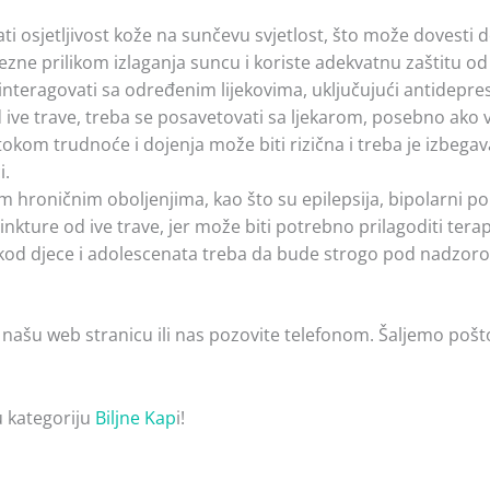
ati osjetljivost kože na sunčevu svjetlost, što može dovesti
ezne prilikom izlaganja suncu i koriste adekvatnu zaštitu od
 interagovati sa određenim lijekovima, uključujući antidepres
d ive trave, treba se posavetovati sa ljekarom, posebno ako 
tokom trudnoće i dojenja može biti rizična i treba je izbegav
i.
 hroničnim oboljenjima, kao što su epilepsija, bipolarni po
kture od ive trave, jer može biti potrebno prilagoditi terapi
 kod djece i adolescenata treba da bude strogo pod nadzorom
 našu web stranicu ili nas pozovite telefonom. Šaljemo pošt
u kategoriju
Biljne Kap
i!