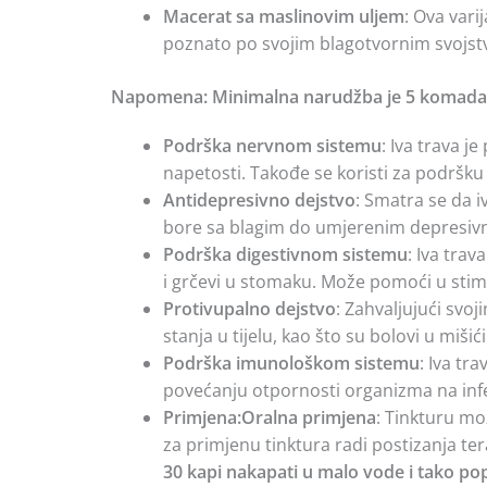
Macerat sa maslinovim uljem
: Ova vari
poznato po svojim blagotvornim svojst
Napomena: Minimalna narudžba je 5 komada.I
Podrška nervnom sistemu
: Iva trava 
napetosti. Takođe se koristi za podršk
Antidepresivno dejstvo
: Smatra se da 
bore sa blagim do umjerenim depresi
Podrška digestivnom sistemu
: Iva tra
i grčevi u stomaku. Može pomoći u stimu
Protivupalno dejstvo
: Zahvaljujući svo
stanja u tijelu, kao što su bolovi u miši
Podrška imunološkom sistemu
: Iva t
povećanju otpornosti organizma na infe
Primjena:Oralna primjena
: Tinkturu mo
za primjenu tinktura radi postizanja ter
30 kapi nakapati u malo vode i tako popi