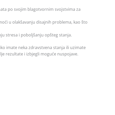
oznata po svojim blagotvornim svojstvima za
moći u olakšavanju disajnih problema, kao što
u stresa i poboljšanju opšteg stanja.
liko imate neka zdravstvena stanja ili uzimate
lje rezultate i izbjegli moguće nuspojave.