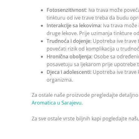
Fotosenzitivnost
: Iva trava može poveć
tinkturu od ive trave treba da budu opr
Interakcije sa lekovima
: Iva trava može
druge lekove. Prije uzimanja tinkture o
Trudnoća i dojenje
: Upotreba ive trave 
povećati rizik od komplikacija u trudnoć
Hronična oboljenja
: Osobe sa određenim
posavetuju sa ljekarom prije upotrebe tin
Djeca i adolescenti
: Upotreba ive trave
organizma.
Za ostale naše proizvode pregledajte detaljno
Aromatica u Sarajevu
.
Za sve ostale vrste biljnih kapi pogledajte naš