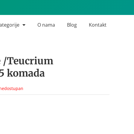
ategorije
O nama
Blog
Kontakt
e /Teucrium
 5 komada
 nedostupan