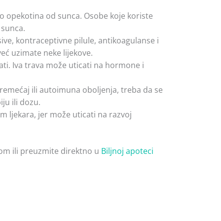
 do opekotina od sunca. Osobe koje koriste
 sunca.
ive, kontraceptivne pilule, antikoagulanse i
već uzimate neke lijekove.
ati. Iva trava može uticati na hormone i
remećaj ili autoimuna oboljenja, treba da se
ju ili dozu.
 ljekara, jer može uticati na razvoj
om ili preuzmite direktno u
Biljnoj apoteci