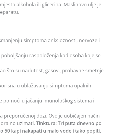
jesto alkohola ili glicerina. Maslinovo ulje je
reparatu.
 smanjenju simptoma anksioznosti, nervoze i
u poboljšanju raspoloženja kod osoba koje se
a kao što su nadutost, gasovi, probavne smetnje
ti korisna u ublažavanju simptoma upalnih
e pomoći u jačanju imunološkog sistema i
ma preporučenoj dozi. Ovo je uobičajen način
e oralno uzimati.
Tinktura: Tri puta dnevno po
po 50 kapi nakapati u malo vode i tako popiti,