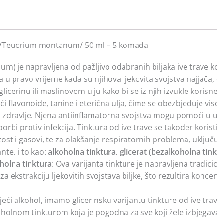
rave /Teucrium montanum/ 50 ml – 5 komada
m) je napravljena od pažljivo odabranih biljaka ive trave ko
a u pravo vrijeme kada su njihova ljekovita svojstva najjača
 glicerinu ili maslinovom ulju kako bi se iz njih izvukle kor
ući flavonoide, tanine i eterična ulja, čime se obezbjeđuje visok
 zdravlje. Njena antiinflamatorna svojstva mogu pomoći u u
bi protiv infekcija. Tinktura od ive trave se također koris
 i gasovi, te za olakšanje respiratornih problema, uključuju
ante, i to kao:
alkoholna tinktura, glicerat (bezalkoholna tin
holna tinktura
: Ova varijanta tinkture je napravljena trad
 za ekstrakciju ljekovitih svojstava biljke, što rezultira k
zbjeći alkohol, imamo glicerinsku varijantu tinkture od ive tra
koholnom tinkturom koja je pogodna za sve koji žele izbjegav