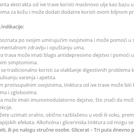
janta ekstrakta od ive trave koristi maslinovo ulje kao bazu um
vima za kožu i može dodati dodatne koristi ovom biljnom p
ndikacije:
je poznata po svojim umirujućim svojstvima i može pomoći u
u mentalnom zdravlju i opuštanju uma.
iva trava može imati blago antidepresivno dejstvo i pomoći 
vnim simptomima.
va se tradicionalno koristi za olakšanje digestivnih problem
lisanju varenja i apetita.
jim protivupalnim svojstvima, tinktura od ive trave može bi
ćima i zglobovima.
rava može imati imunomodulatorno dejstvo, što znači da mož
kcije.
žete uzimati oralno, obično razblaženu u vodi ili soku, pre
apijskih efekata. Alkoholna i glicerinska tinktura od mogu s
ti, ili po nalogu stručne osobe. Glicerat – Tri puta dnevno 