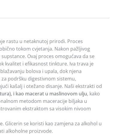
je rastu u netaknutoj prirodi. Proces
, obično tokom cvjetanja. Nakon pažljivog
isne supstance. Ovaj proces omogućava da se
 kvalitet i efikasnost tinkture. Iva trava je
blažavanju bolova i upala, dok njena
ti za podršku digestivnom sistemu,
ći kašalj i otežano disanje. Naši ekstrakti od
ktura), i kao macerat u maslinovom ulju
, kako
icionalnom metodom maceracije biljaka u
oncentrovanim ekstraktom sa visokim nivoom
ve. Glicerin se koristi kao zamjena za alkohol u
ati alkoholne proizvode.