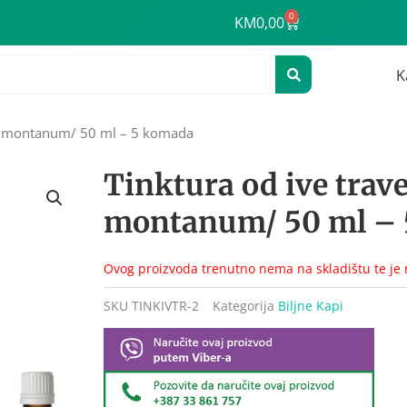
0
Cart
KM
0,00
K
um montanum/ 50 ml – 5 komada
Tinktura od ive trav
montanum/ 50 ml –
Ovog proizvoda trenutno nema na skladištu te je
SKU
TINKIVTR-2
Kategorija
Biljne Kapi