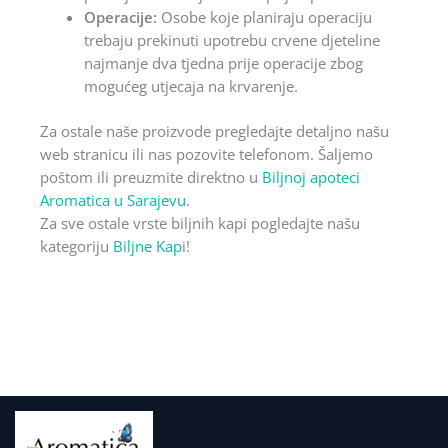
Operacije:
Osobe koje planiraju operaciju
trebaju prekinuti upotrebu crvene djeteline
najmanje dva tjedna prije operacije zbog
mogućeg utjecaja na krvarenje.
Za ostale naše proizvode pregledajte detaljno našu
web stranicu ili nas pozovite telefonom. Šaljemo
poštom ili preuzmite direktno u
Biljnoj apoteci
Aromatica u Sarajevu
.
Za sve ostale vrste biljnih kapi pogledajte našu
kategoriju
Biljne Kap
i!