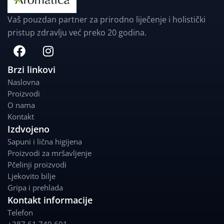
Vaš pouzdan partner za prirodno liječenje i holistički
pristup zdravlju već preko 20 godina.
F
I
a
n
c
s
Brzi linkovi
e
t
Naslovna
b
a
Proizvodi
o
g
O nama
o
r
Kontakt
k
a
Izdvojeno
m
Sapuni i lična higijena
Proizvodi za mršavljenje
Pčelinji proizvodi
Ljekovito bilje
Gripa i prehlada
Kontakt informacije
Telefon