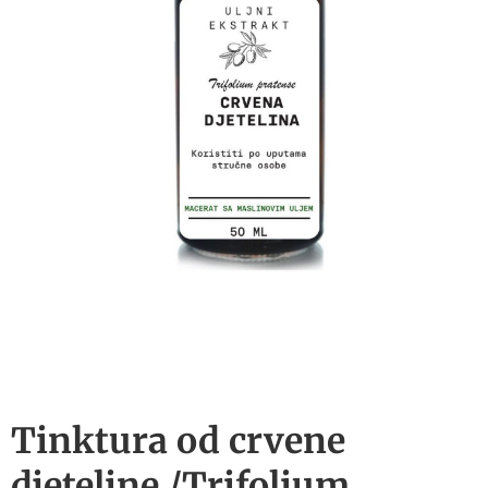
Tinktura od crvene
djeteline /Trifolium