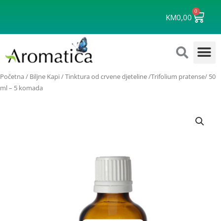
Skip
0
Cart
to
KM
0,00
content
Početna
/
Biljne Kapi
/ Tinktura od crvene djeteline /Trifolium pratense/ 50
ml – 5 komada