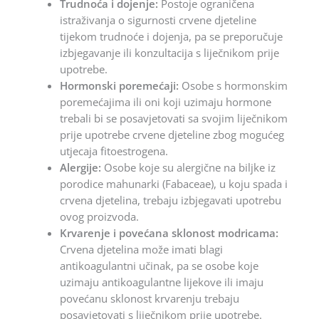
Trudnoća i dojenje:
Postoje ograničena
istraživanja o sigurnosti crvene djeteline
tijekom trudnoće i dojenja, pa se preporučuje
izbjegavanje ili konzultacija s liječnikom prije
upotrebe.
Hormonski poremećaji:
Osobe s hormonskim
poremećajima ili oni koji uzimaju hormone
trebali bi se posavjetovati sa svojim liječnikom
prije upotrebe crvene djeteline zbog mogućeg
utjecaja fitoestrogena.
Alergije:
Osobe koje su alergične na biljke iz
porodice mahunarki (Fabaceae), u koju spada i
crvena djetelina, trebaju izbjegavati upotrebu
ovog proizvoda.
Krvarenje i povećana sklonost modricama:
Crvena djetelina može imati blagi
antikoagulantni učinak, pa se osobe koje
uzimaju antikoagulantne lijekove ili imaju
povećanu sklonost krvarenju trebaju
posavjetovati s liječnikom prije upotrebe.