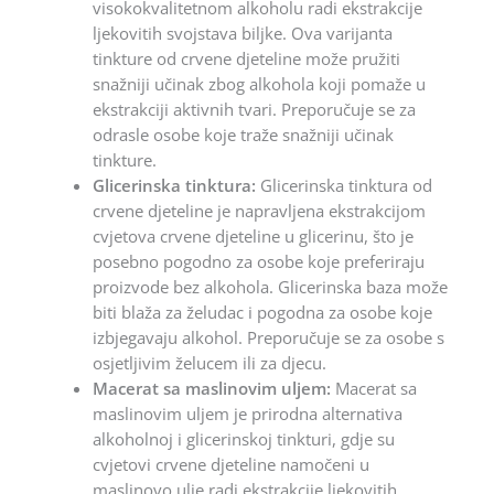
visokokvalitetnom alkoholu radi ekstrakcije
ljekovitih svojstava biljke. Ova varijanta
tinkture od crvene djeteline može pružiti
snažniji učinak zbog alkohola koji pomaže u
ekstrakciji aktivnih tvari. Preporučuje se za
odrasle osobe koje traže snažniji učinak
tinkture.
Glicerinska tinktura:
Glicerinska tinktura od
crvene djeteline je napravljena ekstrakcijom
cvjetova crvene djeteline u glicerinu, što je
posebno pogodno za osobe koje preferiraju
proizvode bez alkohola. Glicerinska baza može
biti blaža za želudac i pogodna za osobe koje
izbjegavaju alkohol. Preporučuje se za osobe s
osjetljivim želucem ili za djecu.
Macerat sa maslinovim uljem:
Macerat sa
maslinovim uljem je prirodna alternativa
alkoholnoj i glicerinskoj tinkturi, gdje su
cvjetovi crvene djeteline namočeni u
maslinovo ulje radi ekstrakcije ljekovitih