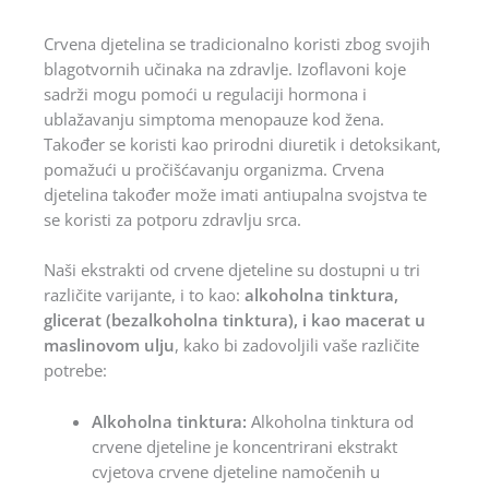
Crvena djetelina se tradicionalno koristi zbog svojih
blagotvornih učinaka na zdravlje. Izoflavoni koje
sadrži mogu pomoći u regulaciji hormona i
ublažavanju simptoma menopauze kod žena.
Također se koristi kao prirodni diuretik i detoksikant,
pomažući u pročišćavanju organizma. Crvena
djetelina također može imati antiupalna svojstva te
se koristi za potporu zdravlju srca.
Naši ekstrakti od crvene djeteline su dostupni u tri
različite varijante, i to kao:
alkoholna tinktura,
glicerat (bezalkoholna tinktura), i kao macerat u
maslinovom ulju
, kako bi zadovoljili vaše različite
potrebe:
Alkoholna tinktura:
Alkoholna tinktura od
crvene djeteline je koncentrirani ekstrakt
cvjetova crvene djeteline namočenih u