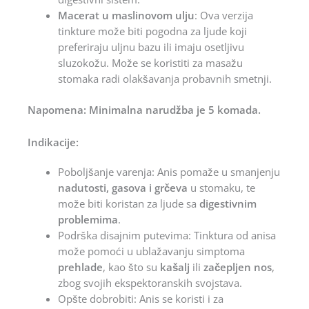
Macerat u maslinovom ulju
: Ova verzija
tinkture može biti pogodna za ljude koji
preferiraju uljnu bazu ili imaju osetljivu
sluzokožu. Može se koristiti za masažu
stomaka radi olakšavanja probavnih smetnji.
Napomena: Minimalna narudžba je 5 komada.
Indikacije:
Poboljšanje varenja: Anis pomaže u smanjenju
nadutosti, gasova i grčeva
u stomaku, te
može biti koristan za ljude sa
digestivnim
problemima
.
Podrška disajnim putevima: Tinktura od anisa
može pomoći u ublažavanju simptoma
prehlade
, kao što su
kašalj
ili
začepljen nos
,
zbog svojih ekspektoranskih svojstava.
Opšte dobrobiti: Anis se koristi i za