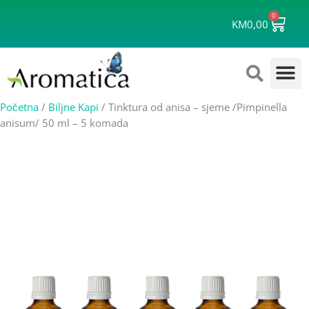
Skip
0
Cart
to
KM
0,00
content
Početna
/
Biljne Kapi
/ Tinktura od anisa – sjeme /Pimpinella
anisum/ 50 ml – 5 komada