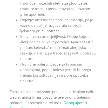
trudnoće može biti štetna za plod, pa se
trudnice trebaju posavjetovati sa ljekarom
prije upotrebe.
Dojenje: Anis može uticati na laktaciju, pa je
važno da dojilje razgovaraju sa svojim
ljekarom prije upotrebe.
Individualna preosjetljivost: Osobe koje su
alergične na biljke iz porodice Apiaceae (štir,
peršun, keleraba) mogu imati alergijsku
reakciju na anis, pa treba izbegavati upotrebu
tinkture.
Hronične bolesti: Osobe sa hroničnim
oboljenjima, poput bolesti jetre ili bubrega,
trebaju konsultovati ljekara pre upotrebe
tinkture.
Za ostale naše proizvode pregledajte detaljno našu
web stranicu ili nas pozovite telefonom. Šaljemo
poštom ili preuzmite direktno u
Biljnoj apoteci