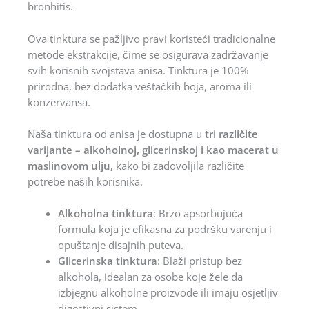
bronhitis.
Ova tinktura se pažljivo pravi koristeći tradicionalne
metode ekstrakcije, čime se osigurava zadržavanje
svih korisnih svojstava anisa. Tinktura je 100%
prirodna, bez dodatka veštačkih boja, aroma ili
konzervansa.
Naša tinktura od anisa je dostupna u
tri različite
varijante – alkoholnoj, glicerinskoj i kao macerat u
maslinovom ulju,
kako bi zadovoljila različite
potrebe naših korisnika.
Alkoholna tinktura
: Brzo apsorbujuća
formula koja je efikasna za podršku varenju i
opuštanje disajnih puteva.
Glicerinska tinktura
: Blaži pristup bez
alkohola, idealan za osobe koje žele da
izbjegnu alkoholne proizvode ili imaju osjetljiv
digestivni sistem.