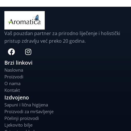
Vaš pouzdan partner za prirodno liječenje i holistički
pristup zdravlju već preko 20 godina.
F
I
a
n
c
s
Brzi linkovi
e
t
Naslovna
b
a
Proizvodi
o
g
O nama
o
r
Kontakt
k
a
Izdvojeno
m
Sapuni i lična higijena
Proizvodi za mršavljenje
Pčelinji proizvodi
Ljekovito bilje