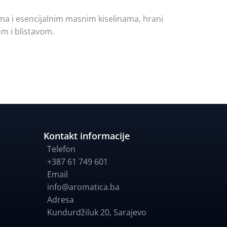
sima i esencijalnim masnim kiselinama, hrani
om i blistavom.
Kontakt informacije
Telefon
+387 61 749 601
Email
info@aromatica.ba
Adresa
Kundurdžiluk 20
,
Sarajevo