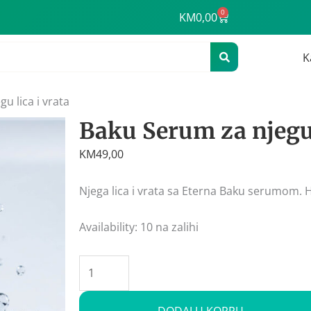
0
Cart
KM
0,00
K
u lica i vrata
Baku Serum za njegu 
KM
49,00
Njega lica i vrata sa Eterna Baku serumom. Hra
Baku
Availability:
10 na zalihi
Serum
za
njegu
lica