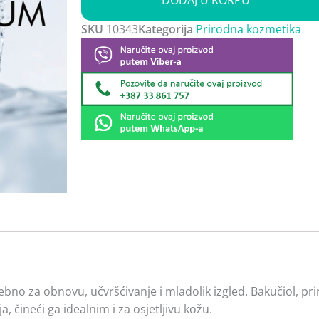
DODAJ U KORPU
i
vrata
SKU
10343
Kategorija
Prirodna kozmetika
količina
rebno za obnovu, učvršćivanje i mladolik izgled. Bakučiol, pr
ja, čineći ga idealnim i za osjetljivu kožu.