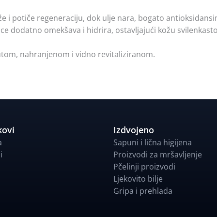
ože i potiče regeneraciju, dok ulje nara, bogato antioksidan
lice dodatno omekšava i hidrira, ostavljajući kožu svilenkast
utom, nahranjenom i vidno revitaliziranom.
kovi
Izdvojeno
a
Sapuni i lična higijena
i
Proizvodi za mršavljenje
Pčelinji proizvodi
Ljekovito bilje
Gripa i prehlada