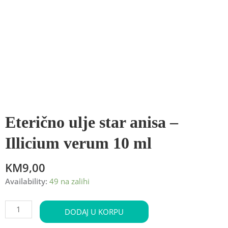
Eterično ulje star anisa –
Illicium verum 10 ml
KM
9,00
Eterično
Availability:
49 na zalihi
ulje
star
DODAJ U KORPU
anisa
-