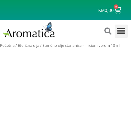
Skip
0
Cart
to
KM
0,00
content
Početna
/
Eterična ulja
/ Eterično ulje star anisa – Illicium verum 10 ml