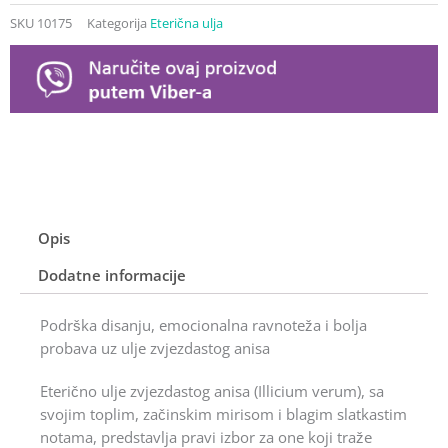
Illicium
SKU
10175
Kategorija
Eterična ulja
verum
10
ml
količina
Opis
Dodatne informacije
Podrška disanju, emocionalna ravnoteža i bolja
probava uz ulje zvjezdastog anisa
Eterično ulje zvjezdastog anisa (Illicium verum), sa
svojim toplim, začinskim mirisom i blagim slatkastim
notama, predstavlja pravi izbor za one koji traže