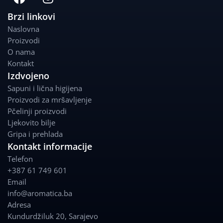
a
n
c
s
Brzi linkovi
e
t
Naslovna
b
a
Proizvodi
o
g
O nama
o
r
Kontakt
k
a
Izdvojeno
m
Sapuni i lična higijena
Proizvodi za mršavljenje
Pčelinji proizvodi
Ljekovito bilje
Gripa i prehlada
Kontakt informacije
Telefon
+387 61 749 601
Email
info@aromatica.ba
Adresa
Kundurdžiluk 20
,
Sarajevo