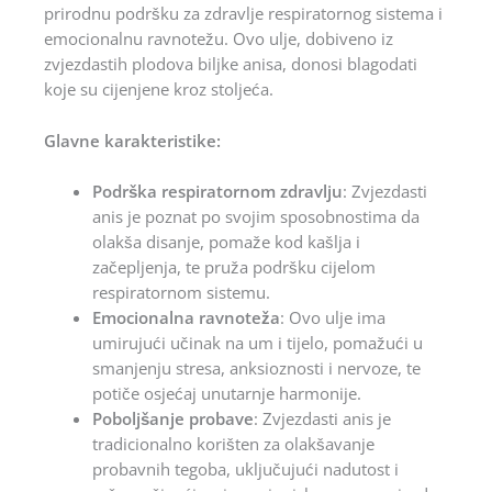
prirodnu podršku za zdravlje respiratornog sistema i
emocionalnu ravnotežu. Ovo ulje, dobiveno iz
zvjezdastih plodova biljke anisa, donosi blagodati
koje su cijenjene kroz stoljeća.
Glavne karakteristike:
Podrška respiratornom zdravlju
: Zvjezdasti
anis je poznat po svojim sposobnostima da
olakša disanje, pomaže kod kašlja i
začepljenja, te pruža podršku cijelom
respiratornom sistemu.
Emocionalna ravnoteža
: Ovo ulje ima
umirujući učinak na um i tijelo, pomažući u
smanjenju stresa, anksioznosti i nervoze, te
potiče osjećaj unutarnje harmonije.
Poboljšanje probave
: Zvjezdasti anis je
tradicionalno korišten za olakšavanje
probavnih tegoba, uključujući nadutost i