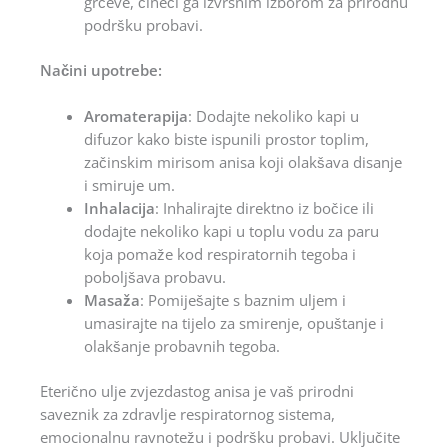
grčeve, čineći ga izvrsnim izborom za prirodnu
podršku probavi.
Načini upotrebe:
Aromaterapija
: Dodajte nekoliko kapi u
difuzor kako biste ispunili prostor toplim,
začinskim mirisom anisa koji olakšava disanje
i smiruje um.
Inhalacija
: Inhalirajte direktno iz bočice ili
dodajte nekoliko kapi u toplu vodu za paru
koja pomaže kod respiratornih tegoba i
poboljšava probavu.
Masaža
: Pomiješajte s baznim uljem i
umasirajte na tijelo za smirenje, opuštanje i
olakšanje probavnih tegoba.
Eterično ulje zvjezdastog anisa je vaš prirodni
saveznik za zdravlje respiratornog sistema,
emocionalnu ravnotežu i podršku probavi. Uključite