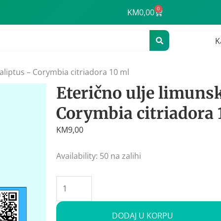
0
Cart
KM
0,00
K
kaliptus – Corymbia citriadora 10 ml
Eterično ulje limuns
Corymbia citriadora 
KM
9,00
Eterično
Availability:
50 na zalihi
ulje
limunski
eukaliptus
-
DODAJ U KORPU
Corymbia