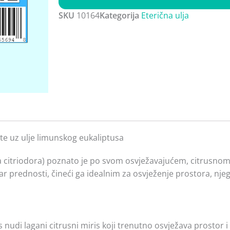
citriadora
SKU
10164
Kategorija
Eterična ulja
10
ml
količina
ekte uz ulje limunskog eukaliptusa
a citriodora) poznato je po svom osvježavajućem, citrusnom
ar prednosti, čineći ga idealnim za osvježenje prostora, nje
s nudi lagani citrusni miris koji trenutno osvježava prostor 