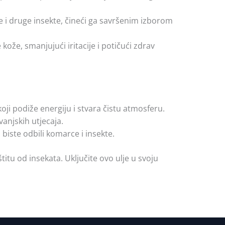
e i druge insekte, čineći ga savršenim izborom
ože, smanjujući iritacije i potičući zdrav
oji podiže energiju i stvara čistu atmosferu.
 vanjskih utjecaja.
 biste odbili komarce i insekte.
titu od insekata. Uključite ovo ulje u svoju