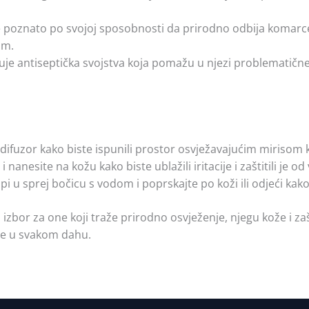
je poznato po svojoj sposobnosti da prirodno odbija komarc
om.
uje antiseptička svojstva koja pomažu u njezi problematične k
 difuzor kako biste ispunili prostor osvježavajućim mirisom k
 nanesite na kožu kako biste ublažili iritacije i zaštitili je od
pi u sprej bočicu s vodom i poprskajte po koži ili odjeći kako
izbor za one koji traže prirodno osvježenje, njegu kože i zaš
ode u svakom dahu.