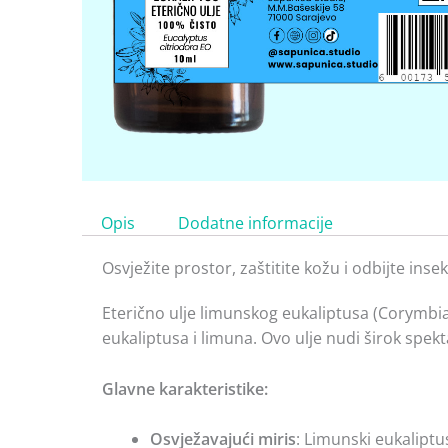
Opis
Dodatne informacije
Osvježite prostor, zaštitite kožu i odbijte ins
Eterično ulje limunskog eukaliptusa (Corymbi
eukaliptusa i limuna. Ovo ulje nudi širok spekt
Glavne karakteristike:
Osvježavajući miris
: Limunski eukaliptu