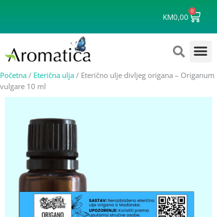
Skip
0
Cart
to
KM
0,00
content
Početna
/
Eterična ulja
/ Eterično ulje divljeg origana – Origanum
vulgare 10 ml