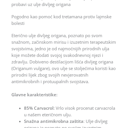
probavi uz ulje divljeg origana
Pogodno kao pomoć kod tretamana protiv lajmske
bolesti
Eterično ulje divljeg origana, poznato po svom
snažnom, začinskom mirisu i izuzetnim terapeutskim
svojstvima, jedno je od najmoćnijih prirodnih ulja
koje možete dodati svojoj svakodnevnoj njezi i
zdravlju. Dobiveno destilacijom lišća divljeg origana
(Origanum vulgare), ovo ulje se stoljećima koristi kao
prirodni lijek zbog svojih nevjerovatnih
antimikrobnih i protuupalnih svojstava.
Glavne karakteristike:
85% Carvacrol:
Vrlo visok procenat carvacrola
u našem eteričnom ulju.
Snažna antimikrobna zaštita
: Ulje divljeg
origana je poznato po svojim izuzetnim