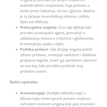
antimikrobnim svojstvima, koja pomažu u
borbi protiv bakterija, virusa i gljivica. Idealno
je za jačanje imunološkog sistema i zaštitu
tijela od infekcija.
Protuupalna svojstva
: Ovo ulje djeluje kao
prirodni protuupalni agens, pomažući u
ublažavanju bolova u mišićima i zglobovima,
te smanjenju upala u tijelu.
Podrška probavi
: Ulje divljeg origana potiče
zdravu probavu, smanjuje nadutost i ublažava
probavne tegobe, čineći ga savršenim izborom
za one koji žele prirodno podržati svoj
probavni sistem.
Načini upotrebe:
Aromaterapija
: Dodajte nekoliko kapi u
difuzor kako biste ispunili prostor snažnim,
začinskim mirisom origana koji jača imunitet i