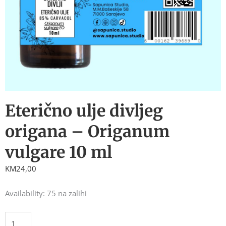
Eterično ulje divljeg
origana – Origanum
vulgare 10 ml
KM
24,00
Eterično
Availability:
75 na zalihi
ulje
divljeg