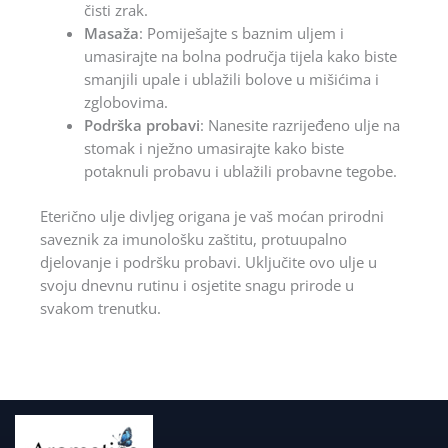
čisti zrak.
Masaža
: Pomiješajte s baznim uljem i
umasirajte na bolna područja tijela kako biste
smanjili upale i ublažili bolove u mišićima i
zglobovima.
Podrška probavi
: Nanesite razrijeđeno ulje na
stomak i nježno umasirajte kako biste
potaknuli probavu i ublažili probavne tegobe.
Eterično ulje divljeg origana je vaš moćan prirodni
saveznik za imunološku zaštitu, protuupalno
djelovanje i podršku probavi. Uključite ovo ulje u
svoju dnevnu rutinu i osjetite snagu prirode u
svakom trenutku.