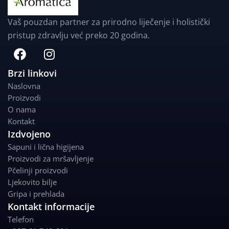
Vaš pouzdan partner za prirodno liječenje i holistički
pristup zdravlju već preko 20 godina.
F
I
a
n
c
s
Brzi linkovi
e
t
Naslovna
b
a
Proizvodi
o
g
O nama
o
r
Kontakt
k
a
Izdvojeno
m
Sapuni i lična higijena
Proizvodi za mršavljenje
Pčelinji proizvodi
Ljekovito bilje
Gripa i prehlada
Kontakt informacije
Telefon