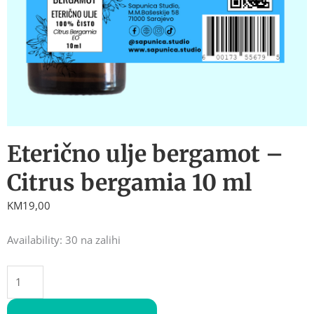
Eterično ulje bergamot –
Citrus bergamia 10 ml
KM
19,00
Eterično
Availability:
30 na zalihi
ulje
bergamot
-
Citrus