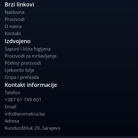
c
s
Brzi linkovi
e
t
Naslovna
b
a
Proizvodi
o
g
O nama
o
r
Kontakt
k
a
Izdvojeno
m
Sapuni i lična higijena
Proizvodi za mršavljenje
Pčelinji proizvodi
Ljekovito bilje
Gripa i prehlada
Kontakt informacije
Telefon
+387 61 749 601
Email
info@aromatica.ba
Adresa
Kundurdžiluk 20
,
Sarajevo