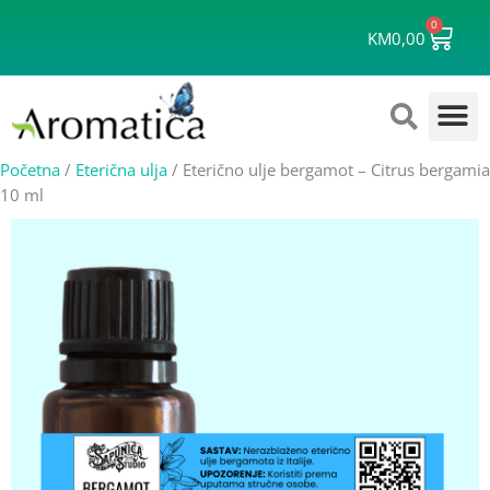
Skip
0
Cart
to
KM
0,00
content
Početna
/
Eterična ulja
/ Eterično ulje bergamot – Citrus bergamia
10 ml