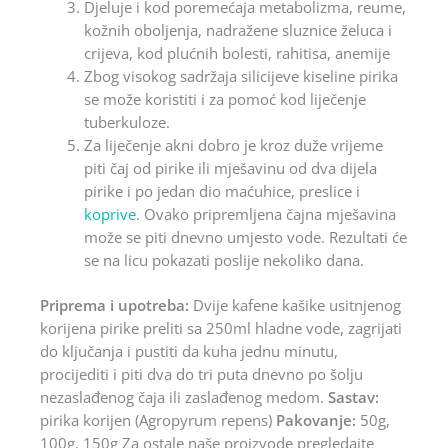
Djeluje i kod poremećaja metabolizma, reume,
kožnih oboljenja, nadražene sluznice želuca i
crijeva, kod plućnih bolesti, rahitisa, anemije
Zbog visokog sadržaja silicijeve kiseline pirika
se može koristiti i za pomoć kod liječenje
tuberkuloze.
Za liječenje akni dobro je kroz duže vrijeme
piti čaj od pirike ili mješavinu od dva dijela
pirike i po jedan dio maćuhice, preslice i
koprive
. Ovako pripremljena čajna mješavina
može se piti dnevno umjesto vode. Rezultati će
se na licu pokazati poslije nekoliko dana.
Priprema i upotreba:
Dvije kafene kašike usitnjenog
korijena pirike preliti sa 250ml hladne vode, zagrijati
do ključanja i pustiti da kuha jednu minutu,
procijediti i piti dva do tri puta dnevno po šolju
nezaslađenog čaja ili zaslađenog medom.
Sastav:
pirika korijen (Agropyrum repens)
Pakovanje:
50g,
100g, 150g Za ostale naše proizvode pregledajte