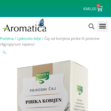
Skip
0
Cart
to
KM
0,00
content
Početna
/
Ljekovito bilje
/ Čaj od korijena pirike ili pirevine
/Agropyrum repens/
🔍