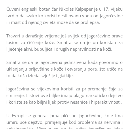
Čuveni engleski botaničar Nikolas Kalpeper je u 17. vijeku
tvrdio da svako ko koristi destilovanu vodu od jagorčevine
ili mast od njenog cvijeta može da se proljepša.
Travari u današnje vrijeme još uvijek od jagorčevine prave
losion za čišćenje kože. Smatra se da je on koristan za
liječenje akni, bubuljica i drugih nepravilnosti na koži.
Smatra se da je jagorčevina jedinstvena kada govorimo o
uklanjanju prljavštine s kože i otvaranju pora, što utiče na
to da koža izleda svježije i glatkije.
Jagorčevina se vijekovima koristi za pripremanje čaja za
smirenje. Listovi ove biljke imaju blago narkotičko dejstvo
i koriste se kao biljni lijek protiv nesanice i hiperaktivnosti.
U Evropi se generacijama piće od jagorčevine, koje ima
umirujuće dejstvo, primjenjuje kod problema sa nervima i
anksioznošću. Vjeruje se da je cvijet jagorčevine blag