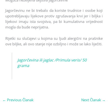
Moguća neželjena dejstva jagorčevine
Jagorčevinu ne bi trebalo da koriste trudnice i osobe koji
upotrebljavaju lijekove protiv zgrušavanja krvi jer i biljka i
lijekovi imaju ista svojstva, pa bi kumulativna vrijednost
mogla da bude neprijatna.
Rijetki su slučajevi u kojima su ljudi alergični na prašnike
ove biljke, ali ovo stanje nije ozbiljno i može se lako liječiti.
Jagorčevina ili jaglac /Primula veris/ 50
grama
←
Previous Članak
Next Članak
→