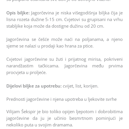
Opis biljke:
Jagorčevina je niska višegodišnja biljka čija je
lisna rozeta dužine 5-15 cm. Cvjetovi su grupisani na vrhu
stabljike koja može da dostigne dužinu od 20 cm.
Jagorčevina se češće može naći na poljanama, a njeno
sjeme se nalazi u prodaji kao hrana za ptice.
Cvjetovi jagorčevine su žuti i prijatnog mirisa, pokriveni
narandžastim tačkicama. Jagorčevina među prvima
procvjeta u proljeće.
Dijelovi biljke za upotrebu:
cvijet, list, korijen.
Prednosti jagorčevine i njena upotreba u ljekovite svrhe
Vilijam Šekspir je bio toliko opijen ljepotom i dobrobitima
jagorčevine da ju je učinio besmrtnom pominjući je
nekoliko puta u svojim dramama.