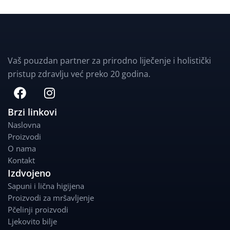
Vaš pouzdan partner za prirodno liječenje i holistički
pristup zdravlju već preko 20 godina.
F
I
a
n
c
s
Brzi linkovi
e
t
Naslovna
b
a
Proizvodi
o
g
O nama
o
r
Kontakt
k
a
Izdvojeno
m
Sapuni i lična higijena
Proizvodi za mršavljenje
Pčelinji proizvodi
Ljekovito bilje