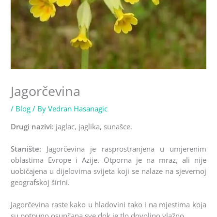
Jagorčevina
/
Blog
/ By
Vedran Hasanagic
Drugi nazivi:
jaglac, jaglika, sunašce.
Stanište:
Jagorčevina je rasprostranjena u umjerenim
oblastima Evrope i Azije. Otporna je na mraz, ali nije
uobičajena u dijelovima svijeta koji se nalaze na sjevernoj
geografskoj širini.
Jagorčevina raste kako u hladovini tako i na mjestima koja
su potpuno osunčana sve dok je tlo dovoljno vlažno.