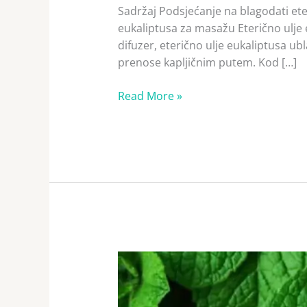
Sadržaj Podsjećanje na blagodati eter
eukaliptusa za masažu Eterično ulje
difuzer, eterično ulje eukaliptusa ub
prenose kapljičnim putem. Kod […]
Read More »
Eterično
ulje
nane