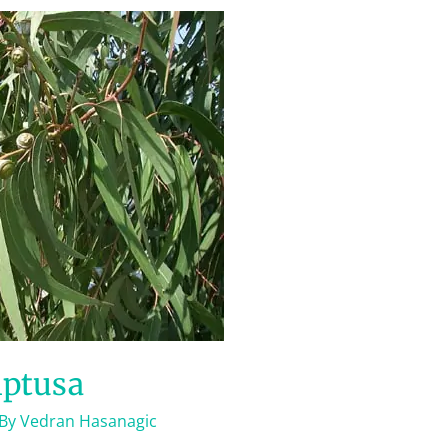
iptusa
 By
Vedran Hasanagic