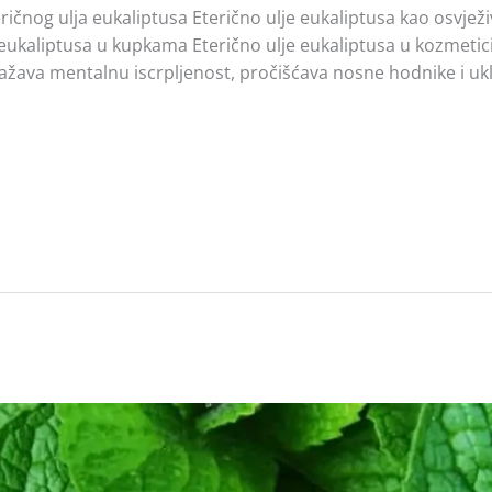
ičnog ulja eukaliptusa Eterično ulje eukaliptusa kao osvježi
 eukaliptusa u kupkama Eterično ulje eukaliptusa u kozmetic
lažava mentalnu iscrpljenost, pročišćava nosne hodnike i ukl