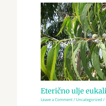
Eterično
ulje
eukaliptusa
Eterično ulje eukal
Leave a Comment
/
Uncategorized
/