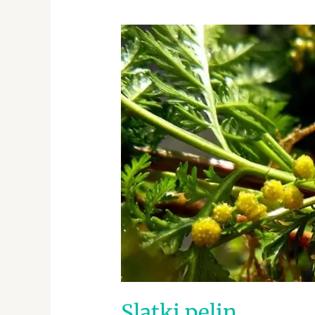
Slatki
pelin
Slatki pelin