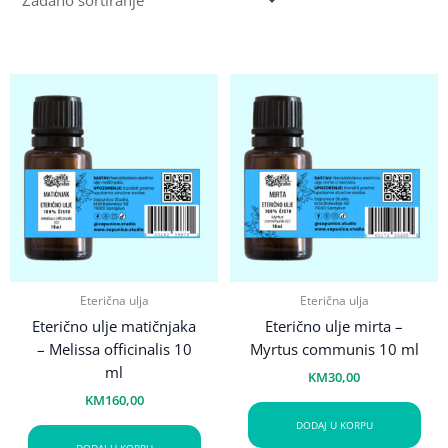
Eterična ulja
Eterična ulja
Eterično ulje matičnjaka
Eterično ulje mirta –
– Melissa officinalis 10
Myrtus communis 10 ml
ml
KM
30,00
KM
160,00
DODAJ U KORPU
DODAJ U KORPU