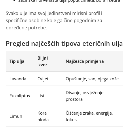
začinska i drvenasta ulja poput cimeta, bora i kedra
Svako ulje ima svoj jedinstveni mirisni profil i
specifične osobine koje ga čine pogodnim za
određene potrebe.
Pregled najčešćih tipova eteričnih ulja
Biljni
Tip ulja
Najčešća primjena
izvor
Lavanda
Cvijet
Opuštanje, san, njega kože
Disanje, osvježenje
Eukaliptus
List
prostora
Kora
Čišćenje zraka, energija,
Limun
ploda
fokus