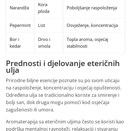
Kora
Narandža
Poboljšanje raspoloženja
ploda
Pepermint
List
Osvježenje, koncentracija
Bor i
Drvo i
Topla aroma, osjećaj
kedar
smola
stabilnosti
Prednosti i djelovanje eteričnih
ulja
Prirodne biljne esencije poznate su po svom uticaju
na raspoloženje, koncentraciju i osjećaj opuštenosti.
Određena ulja se tradicionalno koriste za smirenje i
bolji san, dok druga mogu pomoći kod osjećaja
zagušenosti ili umora.
Aromaterapija sa eteričnim uljima često se koristi kao
podrška mentalnoj ravnoteži, relaksaciji i stvaranju