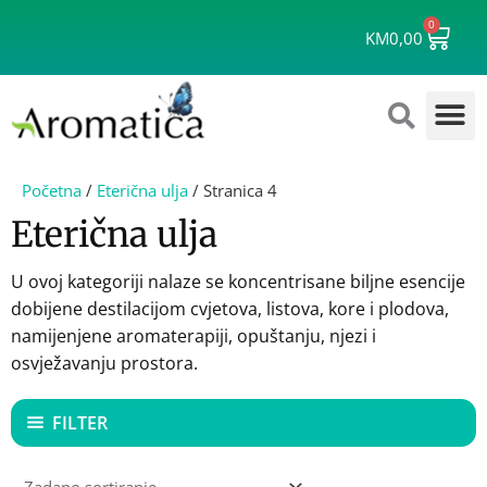
Skip
0
Cart
to
KM
0,00
content
Početna
/
Eterična ulja
/ Stranica 4
Eterična ulja
U ovoj kategoriji nalaze se koncentrisane biljne esencije
dobijene destilacijom cvjetova, listova, kore i plodova,
namijenjene aromaterapiji, opuštanju, njezi i
osvježavanju prostora.
FILTER