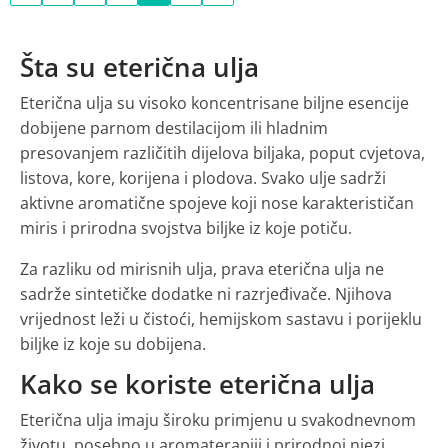
Šta su eterična ulja
Eterična ulja su visoko koncentrisane biljne esencije
dobijene parnom destilacijom ili hladnim
presovanjem različitih dijelova biljaka, poput cvjetova,
listova, kore, korijena i plodova. Svako ulje sadrži
aktivne aromatične spojeve koji nose karakterističan
miris i prirodna svojstva biljke iz koje potiču.
Za razliku od mirisnih ulja, prava eterična ulja ne
sadrže sintetičke dodatke ni razrjeđivače. Njihova
vrijednost leži u čistoći, hemijskom sastavu i porijeklu
biljke iz koje su dobijena.
Kako se koriste eterična ulja
Eterična ulja imaju široku primjenu u svakodnevnom
životu, posebno u aromaterapiji i prirodnoj njezi.