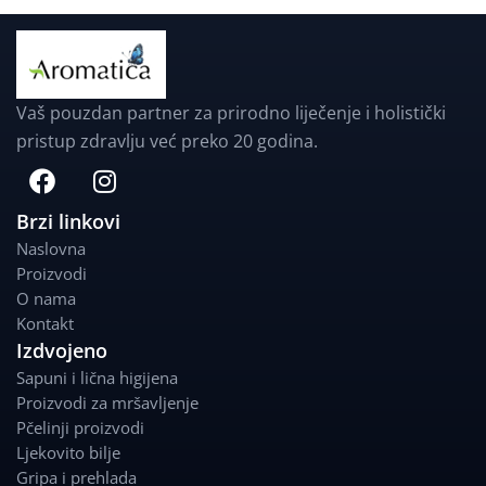
Vaš pouzdan partner za prirodno liječenje i holistički
pristup zdravlju već preko 20 godina.
F
I
a
n
c
s
Brzi linkovi
e
t
Naslovna
b
a
Proizvodi
o
g
O nama
o
r
Kontakt
k
a
Izdvojeno
m
Sapuni i lična higijena
Proizvodi za mršavljenje
Pčelinji proizvodi
Ljekovito bilje
Gripa i prehlada