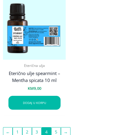
Eterična ulja
Eterično ulje spearmint –
Mentha spicata 10 ml
KM
9,00
DODAJ U KORPU
←
1
2
3
4
5
→