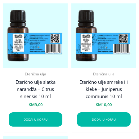
Eterična ulja
Eterična ulja
Eterično ulje slatka
Eterično ulje smreke ili
narandža – Citrus
kleke – Juniperus
sinensis 10 ml
communis 10 ml
KM
9,00
KM
10,00
DODAJ U KORPU
DODAJ U KORPU