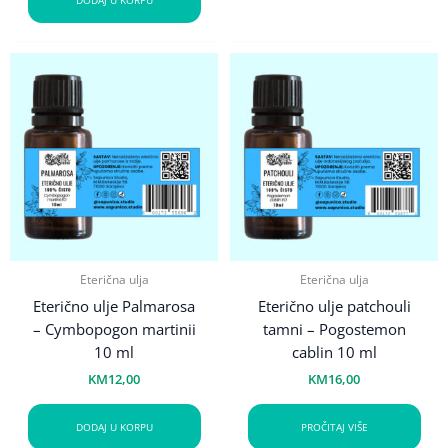
Eterična ulja
Eterična ulja
Eterično ulje Palmarosa
Eterično ulje patchouli
– Cymbopogon martinii
tamni – Pogostemon
10 ml
cablin 10 ml
KM
12,00
KM
16,00
DODAJ U KORPU
PROČITAJ VIŠE