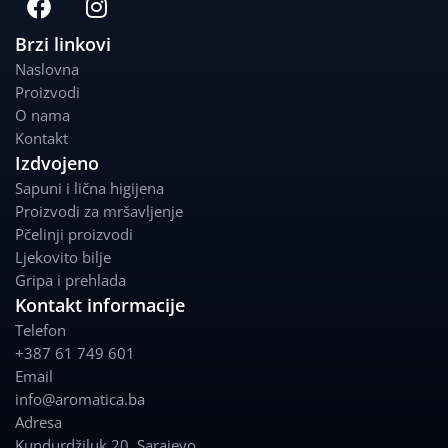
a
n
c
s
Brzi linkovi
e
t
Naslovna
b
a
Proizvodi
o
g
O nama
o
r
Kontakt
k
a
Izdvojeno
m
Sapuni i lična higijena
Proizvodi za mršavljenje
Pčelinji proizvodi
Ljekovito bilje
Gripa i prehlada
Kontakt informacije
Telefon
+387 61 749 601
Email
info@aromatica.ba
Adresa
Kundurdžiluk 20
,
Sarajevo