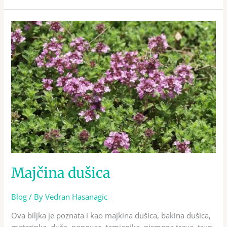
Majčina
dušica
Majčina dušica
Blog
/ By
Vedran Hasanagic
Ova biljka je poznata i kao majkina dušica, bakina dušica,
materinka, duša, popovac, tamjanika, pismena trava, trup,