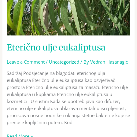
Eterično ulje eukaliptusa
Leave a Comment
/
Uncategorized
/ By
Vedran Hasanagic
Sadržaj Podsjećanje na blagodati eteričnog ulja
eukaliptusa Eterično ulje eukaliptusa kao osvježivač
prostora Eterično ulje eukaliptusa za masažu Eterično ulje
eukaliptusa u kupkama Eterično ulje eukaliptusa u
kozmetici U suštini Kada se upotrebljava kao difuzer,
eterično ulje eukaliptusa ublažava mentalnu iscrpljenost,
pročišćava nosne hodnike i uklanja štetne bakterije koje se
prenose kapljičnim putem. Kod
Read More »