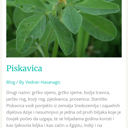
Piskavica
Blog
/ By
Vedran Hasanagic
Drugi nazivi: grčko sijeno, grčko sjeme, božja travica,
jarčev rog, kozji rog, pjeskavica, prosenica. Stanište:
Piskavica vodi porijeklo iz zemalja Sredozemlja i zapadnih
dijelova Azije i nesumnjivo je jedna od prvih biljaka koje je
čovjek počeo da uzgaja, te se hiljadama godina koristi i
kao ljekovita biljka i kao začin u Egiptu, Indiji i na