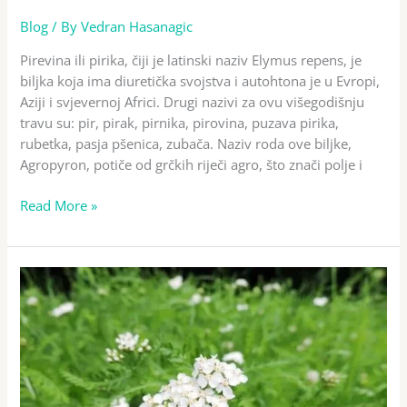
Blog
/ By
Vedran Hasanagic
Pirevina ili pirika, čiji je latinski naziv Elymus repens, je
biljka koja ima diuretička svojstva i autohtona je u Evropi,
Aziji i svjevernoj Africi. Drugi nazivi za ovu višegodišnju
travu su: pir, pirak, pirnika, pirovina, puzava pirika,
rubetka, pasja pšenica, zubača. Naziv roda ove biljke,
Agropyron, potiče od grčkih riječi agro, što znači polje i
Read More »
Hajdučka
trava