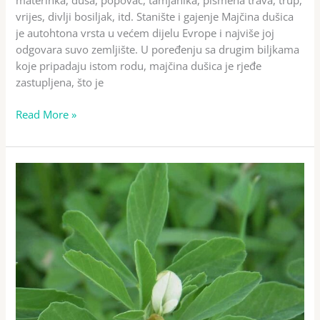
vrijes, divlji bosiljak, itd. Stanište i gajenje Majčina dušica
je autohtona vrsta u većem dijelu Evrope i najviše joj
odgovara suvo zemljište. U poređenju sa drugim biljkama
koje pripadaju istom rodu, majčina dušica je rjeđe
zastupljena, što je
Read More »
Piskavica