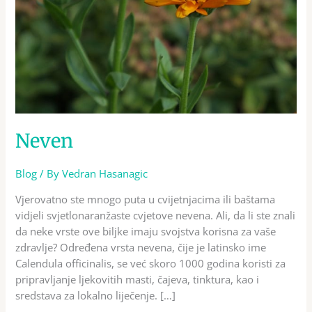
Neven
Blog
/ By
Vedran Hasanagic
Vjerovatno ste mnogo puta u cvijetnjacima ili baštama
vidjeli svjetlonaranžaste cvjetove nevena. Ali, da li ste znali
da neke vrste ove biljke imaju svojstva korisna za vaše
zdravlje? Određena vrsta nevena, čije je latinsko ime
Calendula officinalis, se već skoro 1000 godina koristi za
pripravljanje ljekovitih masti, čajeva, tinktura, kao i
sredstava za lokalno liječenje. […]