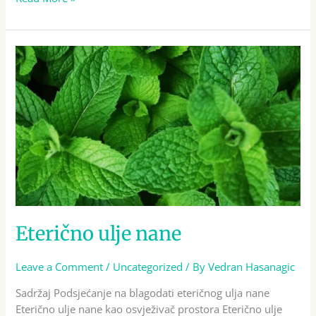
Eterično
ulje
nane
Eterično ulje nane
Leave a Comment
/
Uncategorized
/ By
Vedran Hasanagic
Sadržaj Podsjećanje na blagodati eteričnog ulja nane
Eterično ulje nane kao osvježivač prostora Eterično ulje