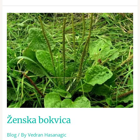
Ženska
bokvica
Ženska bokvica
Blog
/ By
Vedran Hasanagic