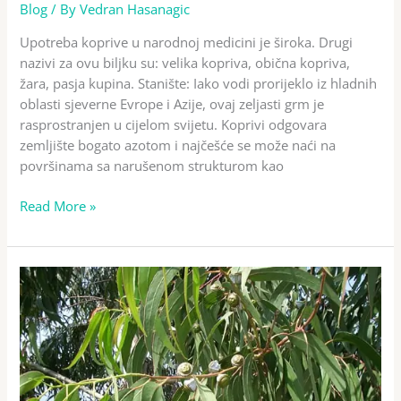
Blog
/ By
Vedran Hasanagic
Upotreba koprive u narodnoj medicini je široka. Drugi
nazivi za ovu biljku su: velika kopriva, obična kopriva,
žara, pasja kupina. Stanište: Iako vodi prorijeklo iz hladnih
oblasti sjeverne Evrope i Azije, ovaj zeljasti grm je
rasprostranjen u cijelom svijetu. Koprivi odgovara
zemljište bogato azotom i najčešće se može naći na
površinama sa narušenom strukturom kao
Read More »
Eterično
ulje
eukaliptusa