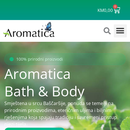
Skip
0
Cart
to
KM
0,00
content
100% prirodni proizvodi
Aromatica
Bath & Body
Smještena u srcu Baščaršije, ponuda se temelji na
prirodnim proizvodima, eteričnim uljima i biljnim
rješenjima koja spajaju tradiciju i savremeni pristup
njezi tijela.