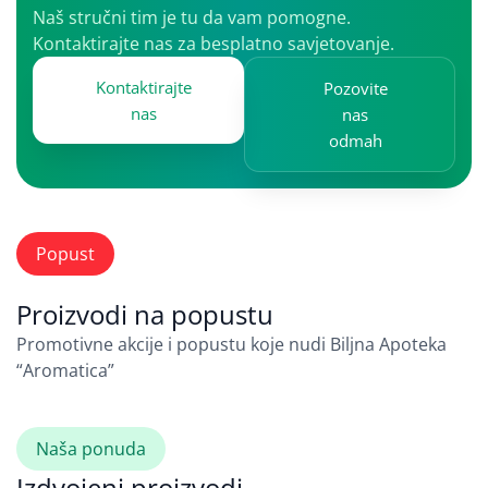
Naš stručni tim je tu da vam pomogne.
Kontaktirajte nas za besplatno savjetovanje.
Kontaktirajte
Pozovite
nas
nas
odmah
Popust
Proizvodi na popustu
Promotivne akcije i popustu koje nudi Biljna Apoteka
“Aromatica”
Naša ponuda
Izdvojeni proizvodi