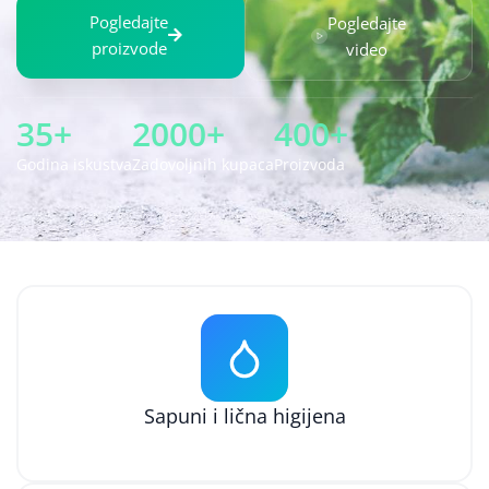
Pogledajte
Pogledajte
proizvode
video
35+
2000+
400+
Godina iskustva
Zadovoljnih kupaca
Proizvoda
Sapuni i lična higijena