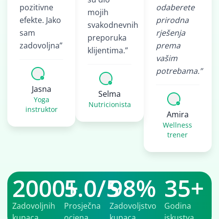
pozitivne
odaberete
mojih
efekte. Jako
prirodna
svakodnevnih
sam
rješenja
preporuka
zadovoljna”
prema
klijentima.”
vašim
potrebama.”
Jasna
Selma
Yoga
Nutricionista
instruktor
Amira
Wellness
trener
2000+
5.0/5
98%
35+
Zadovoljnih
Prosječna
Zadovoljstvo
Godina
kupaca
ocjena
kupaca
iskustva