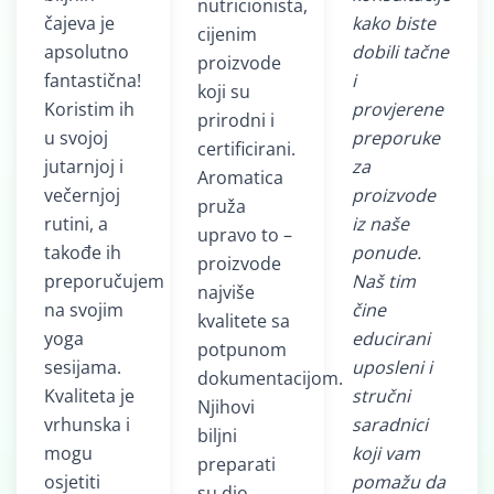
nutricionista,
čajeva je
kako biste
cijenim
apsolutno
dobili tačne
proizvode
fantastična!
i
koji su
Koristim ih
provjerene
prirodni i
u svojoj
preporuke
certificirani.
jutarnjoj i
za
Aromatica
večernjoj
proizvode
pruža
rutini, a
iz naše
upravo to –
takođe ih
ponude.
proizvode
preporučujem
Naš tim
najviše
na svojim
čine
kvalitete sa
yoga
educirani
potpunom
sesijama.
uposleni i
dokumentacijom.
Kvaliteta je
stručni
Njihovi
vrhunska i
saradnici
biljni
mogu
koji vam
preparati
osjetiti
pomažu da
su dio